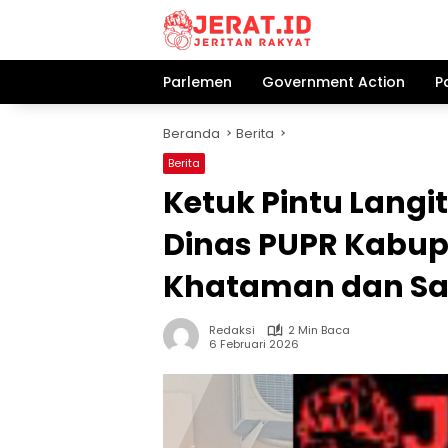
Langsung
ke
konten
Parlemen
Government Action
P
Beranda
Berita
Berita
Ketuk Pintu Lang
Dinas PUPR Kabupa
Khataman dan Sa
Redaksi
2 Min Baca
6 Februari 2026