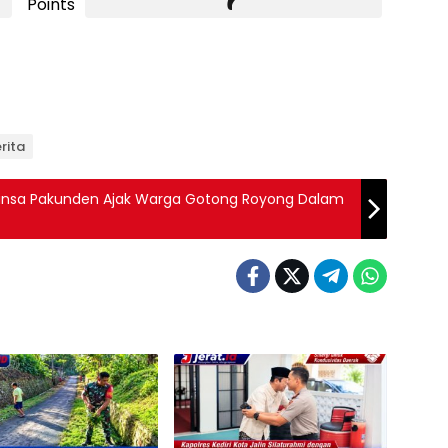
Points
rita
binsa Pakunden Ajak Warga Gotong Royong Dalam