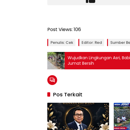
Post Views:
106
Penulis: Cek
Editor: Red
Sumber Be
Wujudkan Lingkungan Asri, Ba
Jumat Bersih
Pos Terkait