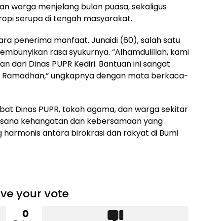
n warga menjelang bulan puasa, sekaligus
tropi serupa di tengah masyarakat.
ara penerima manfaat. Junaidi (60), salah satu
mbunyikan rasa syukurnya. “Alhamdulillah, kami
n dari Dinas PUPR Kediri. Bantuan ini sangat
t Ramadhan,” ungkapnya dengan mata berkaca-
jabat Dinas PUPR, tokoh agama, dan warga sekitar
Suasana kehangatan dan kebersamaan yang
g harmonis antara birokrasi dan rakyat di Bumi
ve your vote
0