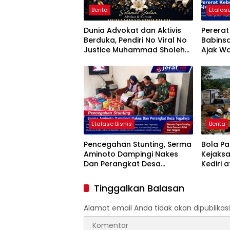
Berita
Etalase
Dunia Advokat dan Aktivis
Perera
Berduka, Pendiri No Viral No
Babins
Justice Muhammad Sholeh
Ajak Wa
Tutup Usia
Jumat B
Etalase Bisnis
Berita
Pencegahan Stunting, Serma
Bola P
Aminoto Dampingi Nakes
Kejaks
Dan Perangkat Desa
Kediri 
Tegalrejo
Penggun
Proyek 
Tinggalkan Balasan
HASTAR
Alamat email Anda tidak akan dipublikasi