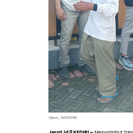
Oplus_16908288
Jerat.id || KEDIRI –
Menyambut faja