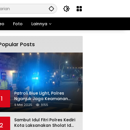
eo
Foto
Lainnya
Popular Posts
Patroli Blue Light, Polres
1
Nganjuk Jaga Keamanan
Jelang Long Weekend
9 Mei 2025
9155
Sambut Idul Fitri Polres Kediri
2
Kota Laksanakan Sholat Id