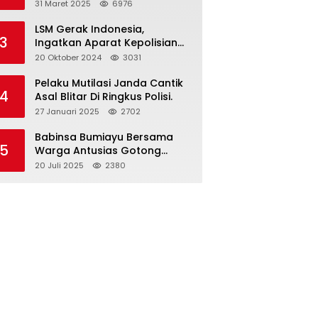
dan Gelar Halalbihalal
31 Maret 2025
6976
LSM Gerak Indonesia,
3
Ingatkan Aparat Kepolisian
Polres Blitar Kota “Tri Brata
20 Oktober 2024
3031
Polri” Harus Diamalkan
Pelaku Mutilasi Janda Cantik
4
Asal Blitar Di Ringkus Polisi.
27 Januari 2025
2702
Babinsa Bumiayu Bersama
5
Warga Antusias Gotong
Royong Bersihkan Jalan
20 Juli 2025
2380
Dusun Banaran