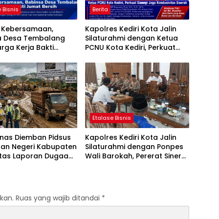
 Bisnis
Berita
t Kebersamaan,
Kapolres Kediri Kota Jalin
a Desa Tembalang
Silaturahmi dengan Ketua
rga Kerja Bakti
PCNU Kota Kediri, Perkuat
ersih
Sinergi Jaga Kondusivitas
Daerah
Etalase Bisnis
anas Diemban Pidsus
Kapolres Kediri Kota Jalin
aan Negeri Kabupaten
Silaturahmi dengan Ponpes
atas Laporan Dugaan
Wali Barokah, Pererat Sinergi
aan Material Ilegal
Polri dan Ulama
Tol Kediri Oleh PT.
I JAYA SENTOSA
kan.
Ruas yang wajib ditandai
*