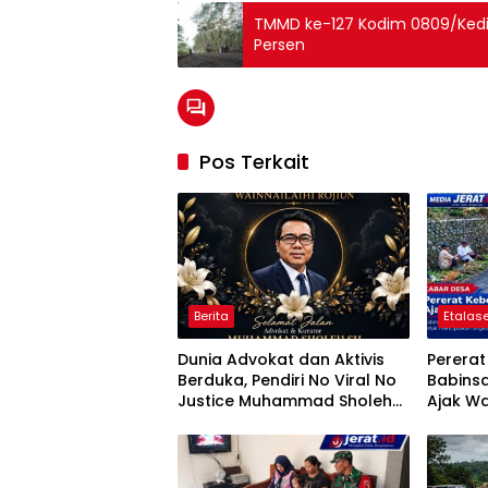
TMMD ke-127 Kodim 0809/Kedir
Persen
Pos Terkait
Berita
Etalase
Dunia Advokat dan Aktivis
Perera
Berduka, Pendiri No Viral No
Babins
Justice Muhammad Sholeh
Ajak Wa
Tutup Usia
Jumat B