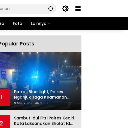
eo
Foto
Lainnya
Popular Posts
Patroli Blue Light, Polres
1
Nganjuk Jaga Keamanan
Jelang Long Weekend
9 Mei 2025
9136
Sambut Idul Fitri Polres Kediri
2
Kota Laksanakan Sholat Id