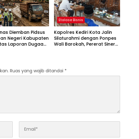
Etalase Bisnis
anas Diemban Pidsus
Kapolres Kediri Kota Jalin
aan Negeri Kabupaten
Silaturahmi dengan Ponpes
atas Laporan Dugaan
Wali Barokah, Pererat Sinergi
aan Material Ilegal
Polri dan Ulama
Tol Kediri Oleh PT.
I JAYA SENTOSA
kan.
Ruas yang wajib ditandai
*