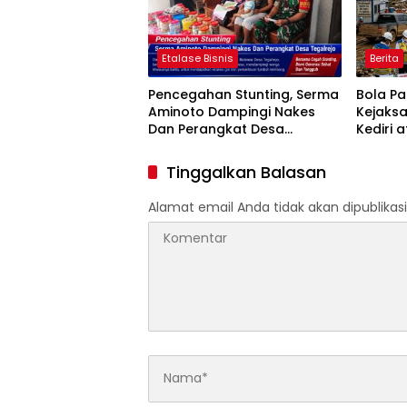
Etalase Bisnis
Berita
Pencegahan Stunting, Serma
Bola P
Aminoto Dampingi Nakes
Kejaks
Dan Perangkat Desa
Kediri 
Tegalrejo
Penggun
Proyek 
Tinggalkan Balasan
HASTAR
Alamat email Anda tidak akan dipublikasi