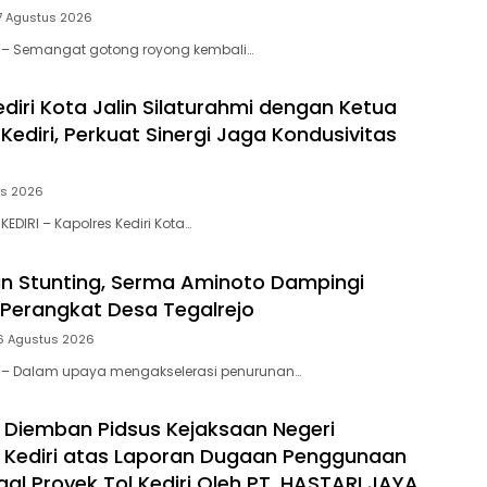
7 Agustus 2026
tar – Semangat gotong royong kembali…
diri Kota Jalin Silaturahmi dengan Ketua
ediri, Perkuat Sinergi Jaga Kondusivitas
us 2026
KEDIRI – Kapolres Kediri Kota…
n Stunting, Serma Aminoto Dampingi
Perangkat Desa Tegalrejo
6 Agustus 2026
tar – Dalam upaya mengakselerasi penurunan…
 Diemban Pidsus Kejaksaan Negeri
 Kediri atas Laporan Dugaan Penggunaan
egal Proyek Tol Kediri Oleh PT. HASTARI JAYA