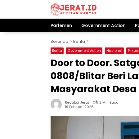
Langsung
ke
konten
Parlemen
Government Action
P
Beranda
Berita
Berita
Government Action
Nasional
Pilkad
Door to Door. Sat
0808/Blitar Beri 
Masyarakat Desa 
Redaksi Jerat
2 Min Baca
19 Februari 2026