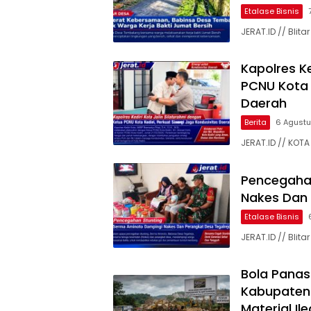
Etalase Bisnis
JERAT.ID // Bli
Kapolres Ke
PCNU Kota K
Daerah
Berita
6 Agust
JERAT.ID // KOTA 
Pencegaha
Nakes Dan 
Etalase Bisnis
JERAT.ID // Bli
Bola Panas
Kabupaten
Material Il