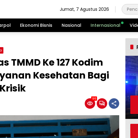
Jumat, 7 Agustus 2026
arpol
Ekonomi Bisnis
Nasional
Internasional
Vid
a
gas TMMD Ke 127 Kodim
Layanan Kesehatan Bagi
Krisik
96