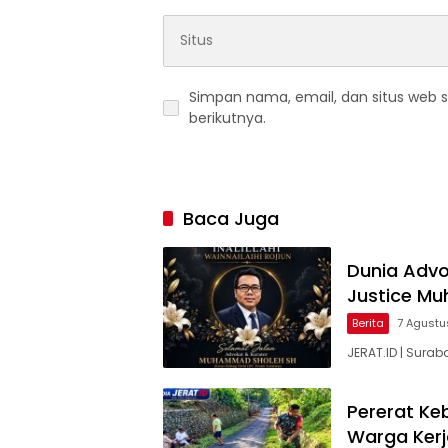
Simpan nama, email, dan situs web 
berikutnya.
Baca Juga
Dunia Advok
Justice M
Berita
7 Agustu
JERAT.ID | Surab
Pererat Ke
Warga Kerj