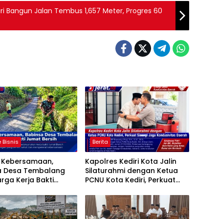
i Bangun Jalan Tembus 1,657 Meter, Progres 60
 Bisnis
Berita
t Kebersamaan,
Kapolres Kediri Kota Jalin
a Desa Tembalang
Silaturahmi dengan Ketua
rga Kerja Bakti
PCNU Kota Kediri, Perkuat
ersih
Sinergi Jaga Kondusivitas
Daerah