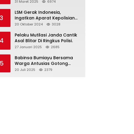
dan Gelar Halalbihalal
31 Maret 2025
6974
LSM Gerak Indonesia,
3
Ingatkan Aparat Kepolisian
Polres Blitar Kota “Tri Brata
20 Oktober 2024
3028
Polri” Harus Diamalkan
Pelaku Mutilasi Janda Cantik
4
Asal Blitar Di Ringkus Polisi.
27 Januari 2025
2685
Babinsa Bumiayu Bersama
5
Warga Antusias Gotong
Royong Bersihkan Jalan
20 Juli 2025
2379
Dusun Banaran