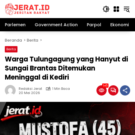
Langsung
ke
konten
Parlemen
Government Action
Parpol
Ekonomi Bi
Beranda
Berita
Berita
Warga Tulungagung yang Hanyut di
Sungai Brantas Ditemukan
Meninggal di Kediri
145
Redaksi Jerat
1 Min Baca
20 Mei 2026