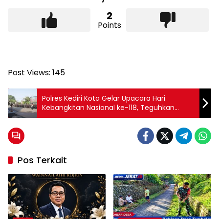
2
Points
Post Views:
145
Polres Kediri Kota Gelar Upacara Hari
Kebangkitan Nasional ke-118, Teguhkan
Semangat Jaga Tunas Bangsa Demi
Kedaulatan Negara
Pos Terkait