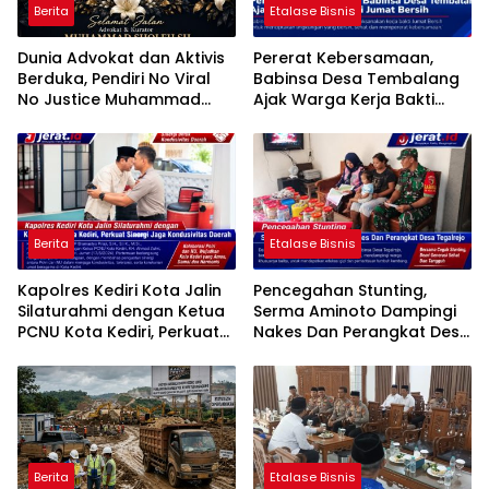
Berita
Etalase Bisnis
Dunia Advokat dan Aktivis
Pererat Kebersamaan,
Berduka, Pendiri No Viral
Babinsa Desa Tembalang
No Justice Muhammad
Ajak Warga Kerja Bakti
Sholeh Tutup Usia
Jumat Bersih
Berita
Etalase Bisnis
Kapolres Kediri Kota Jalin
Pencegahan Stunting,
Silaturahmi dengan Ketua
Serma Aminoto Dampingi
PCNU Kota Kediri, Perkuat
Nakes Dan Perangkat Desa
Sinergi Jaga Kondusivitas
Tegalrejo
Daerah
Berita
Etalase Bisnis