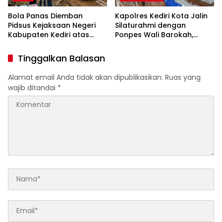
Bola Panas Diemban
Kapolres Kediri Kota Jalin
Pidsus Kejaksaan Negeri
Silaturahmi dengan
Kabupaten Kediri atas
Ponpes Wali Barokah,
Laporan Dugaan
Pererat Sinergi Polri dan
Penggunaan Material
Ulama
Tinggalkan Balasan
Ilegal Proyek Tol Kediri
Oleh PT. HASTARI JAYA
Alamat email Anda tidak akan dipublikasikan.
Ruas yang
SENTOSA
wajib ditandai
*