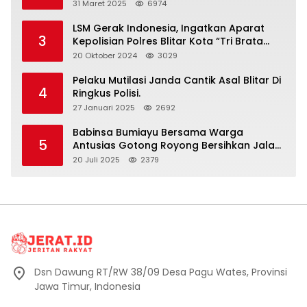
Halalbihalal
31 Maret 2025
6974
LSM Gerak Indonesia, Ingatkan Aparat
3
Kepolisian Polres Blitar Kota “Tri Brata
Polri” Harus Diamalkan
20 Oktober 2024
3029
Pelaku Mutilasi Janda Cantik Asal Blitar Di
4
Ringkus Polisi.
27 Januari 2025
2692
Babinsa Bumiayu Bersama Warga
5
Antusias Gotong Royong Bersihkan Jalan
Dusun Banaran
20 Juli 2025
2379
Dsn Dawung RT/RW 38/09 Desa Pagu Wates, Provinsi
Jawa Timur, Indonesia