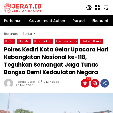
Langsung
ke
konten
Parlemen
Government Action
Parpol
Ekonomi Bi
Beranda
Berita
Berita
Bibir Mer
Blak-blakan
Ekonomi Bisnis
Etalase Bisnis
Polres Kediri Kota Gelar Upacara Hari
Kebangkitan Nasional ke-118,
Teguhkan Semangat Jaga Tunas
Bangsa Demi Kedaulatan Negara
120
Redaksi Jerat
2 Min Baca
20 Mei 2026