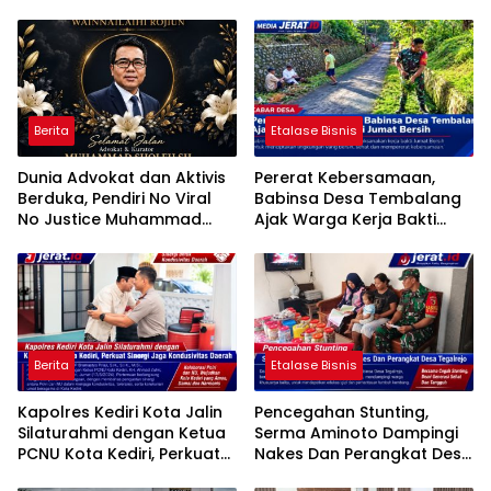
Berita
Etalase Bisnis
Dunia Advokat dan Aktivis
Pererat Kebersamaan,
Berduka, Pendiri No Viral
Babinsa Desa Tembalang
No Justice Muhammad
Ajak Warga Kerja Bakti
Sholeh Tutup Usia
Jumat Bersih
Berita
Etalase Bisnis
Kapolres Kediri Kota Jalin
Pencegahan Stunting,
Silaturahmi dengan Ketua
Serma Aminoto Dampingi
PCNU Kota Kediri, Perkuat
Nakes Dan Perangkat Desa
Sinergi Jaga Kondusivitas
Tegalrejo