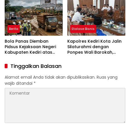
Daerah
Berita
Etalase Bisnis
Bola Panas Diemban
Kapolres Kediri Kota Jalin
Pidsus Kejaksaan Negeri
Silaturahmi dengan
Kabupaten Kediri atas
Ponpes Wali Barokah,
Laporan Dugaan
Pererat Sinergi Polri dan
Penggunaan Material
Ulama
Tinggalkan Balasan
Ilegal Proyek Tol Kediri
Oleh PT. HASTARI JAYA
Alamat email Anda tidak akan dipublikasikan.
Ruas yang
SENTOSA
wajib ditandai
*