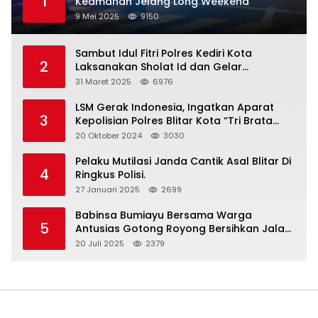
1
Keamanan Jelang Long Weekend
9 Mei 2025
9150
Sambut Idul Fitri Polres Kediri Kota
2
Laksanakan Sholat Id dan Gelar
Halalbihalal
31 Maret 2025
6976
LSM Gerak Indonesia, Ingatkan Aparat
3
Kepolisian Polres Blitar Kota “Tri Brata
Polri” Harus Diamalkan
20 Oktober 2024
3030
Pelaku Mutilasi Janda Cantik Asal Blitar Di
4
Ringkus Polisi.
27 Januari 2025
2699
Babinsa Bumiayu Bersama Warga
5
Antusias Gotong Royong Bersihkan Jalan
Dusun Banaran
20 Juli 2025
2379