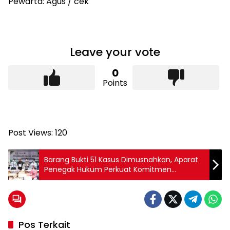
Pewarta: Agus / cek
Leave your vote
0
Points
Post Views:
120
Barang Bukti 51 Kasus Dimusnahkan, Aparat
Penegak Hukum Perkuat Komitmen
Berantas Kejahatan
Pos Terkait