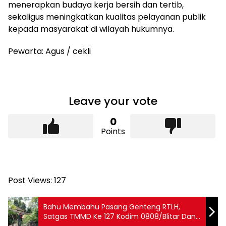
menerapkan budaya kerja bersih dan tertib,
sekaligus meningkatkan kualitas pelayanan publik
kepada masyarakat di wilayah hukumnya.
Pewarta: Agus / cekli
Leave your vote
0
Points
Post Views:
127
Bahu Membahu Pasang Genteng RTLH,
Satgas TMMD Ke 127 Kodim 0808/Blitar Dan