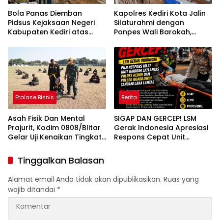
Bola Panas Diemban
Kapolres Kediri Kota Jalin
Pidsus Kejaksaan Negeri
Silaturahmi dengan
Kabupaten Kediri atas
Ponpes Wali Barokah,
Laporan Dugaan
Pererat Sinergi Polri dan
Penggunaan Material
Ulama
Ilegal Proyek Tol Kediri
Oleh PT. HASTARI JAYA
SENTOSA
Etalase Bisnis
Berita
Asah Fisik Dan Mental
SIGAP DAN GERCEP! LSM
Prajurit, Kodim 0808/Blitar
Gerak Indonesia Apresiasi
Gelar Uji Kenaikan Tingkat
Respons Cepat Unit
Pencak Silat Militer
Gakkum Satlantas Polres
Kediri dan Polsek
Tinggalkan Balasan
Ngadiluwih dalam
Penanganan Kecelakaan
Alamat email Anda tidak akan dipublikasikan.
Ruas yang
Lalu Lintas
wajib ditandai
*