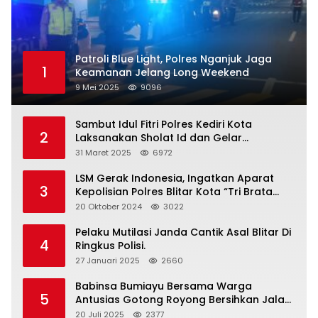
Patroli Blue Light, Polres Nganjuk Jaga
1
Keamanan Jelang Long Weekend
9 Mei 2025
9096
Sambut Idul Fitri Polres Kediri Kota
2
Laksanakan Sholat Id dan Gelar
Halalbihalal
31 Maret 2025
6972
LSM Gerak Indonesia, Ingatkan Aparat
3
Kepolisian Polres Blitar Kota “Tri Brata
Polri” Harus Diamalkan
20 Oktober 2024
3022
Pelaku Mutilasi Janda Cantik Asal Blitar Di
4
Ringkus Polisi.
27 Januari 2025
2660
Babinsa Bumiayu Bersama Warga
5
Antusias Gotong Royong Bersihkan Jalan
Dusun Banaran
20 Juli 2025
2377