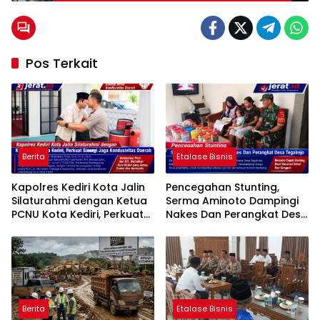
Warga Tunjukkan Kekompakan
Pos Terkait
Berita
Etalase Bisnis
Kapolres Kediri Kota Jalin
Pencegahan Stunting,
Silaturahmi dengan Ketua
Serma Aminoto Dampingi
PCNU Kota Kediri, Perkuat
Nakes Dan Perangkat Desa
Sinergi Jaga Kondusivitas
Tegalrejo
Daerah
Berita
Etalase Bisnis