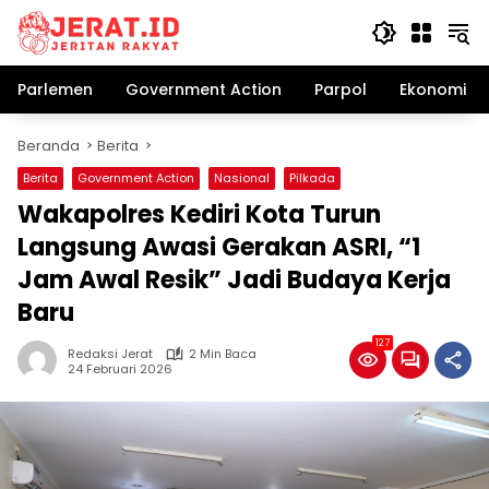
Langsung
ke
konten
Parlemen
Government Action
Parpol
Ekonomi Bi
Beranda
Berita
Berita
Government Action
Nasional
Pilkada
Wakapolres Kediri Kota Turun
Langsung Awasi Gerakan ASRI, “1
Jam Awal Resik” Jadi Budaya Kerja
Baru
127
Redaksi Jerat
2 Min Baca
24 Februari 2026