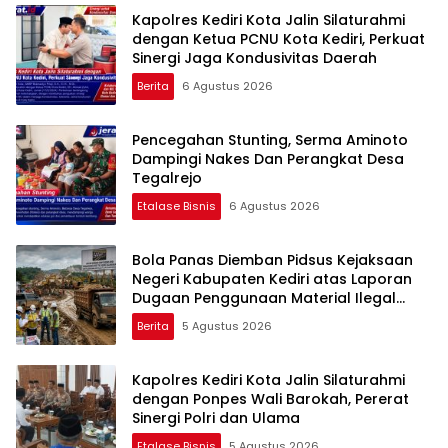
Kapolres Kediri Kota Jalin Silaturahmi
dengan Ketua PCNU Kota Kediri, Perkuat
Sinergi Jaga Kondusivitas Daerah
Berita
6 Agustus 2026
Pencegahan Stunting, Serma Aminoto
Dampingi Nakes Dan Perangkat Desa
Tegalrejo
Etalase Bisnis
6 Agustus 2026
Bola Panas Diemban Pidsus Kejaksaan
Negeri Kabupaten Kediri atas Laporan
Dugaan Penggunaan Material Ilegal
Proyek Tol Kediri Oleh PT. HASTARI JAYA
Berita
5 Agustus 2026
SENTOSA
Kapolres Kediri Kota Jalin Silaturahmi
dengan Ponpes Wali Barokah, Pererat
Sinergi Polri dan Ulama
Etalase Bisnis
5 Agustus 2026