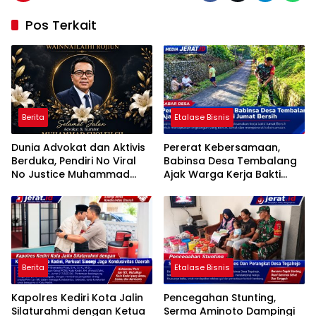
Pos Terkait
Berita
Etalase Bisnis
Dunia Advokat dan Aktivis
Pererat Kebersamaan,
Berduka, Pendiri No Viral
Babinsa Desa Tembalang
No Justice Muhammad
Ajak Warga Kerja Bakti
Sholeh Tutup Usia
Jumat Bersih
Berita
Etalase Bisnis
Kapolres Kediri Kota Jalin
Pencegahan Stunting,
Silaturahmi dengan Ketua
Serma Aminoto Dampingi