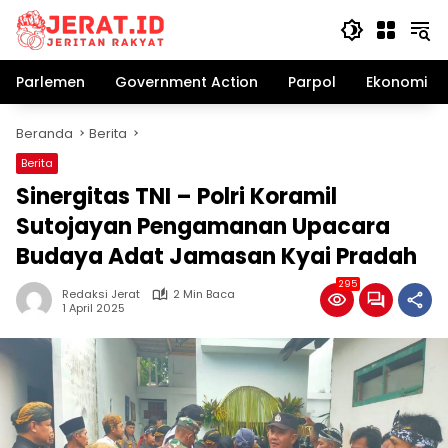
Langsung
ke
konten
Parlemen
Government Action
Parpol
Ekonomi Bi
Beranda
Berita
Berita
Sinergitas TNI – Polri Koramil
Sutojayan Pengamanan Upacara
Budaya Adat Jamasan Kyai Pradah
295
Redaksi Jerat
2 Min Baca
1 April 2025