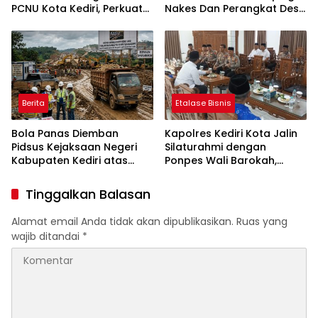
PCNU Kota Kediri, Perkuat
Nakes Dan Perangkat Desa
Sinergi Jaga Kondusivitas
Tegalrejo
Daerah
Berita
Etalase Bisnis
Bola Panas Diemban
Kapolres Kediri Kota Jalin
Pidsus Kejaksaan Negeri
Silaturahmi dengan
Kabupaten Kediri atas
Ponpes Wali Barokah,
Laporan Dugaan
Pererat Sinergi Polri dan
Penggunaan Material
Ulama
Tinggalkan Balasan
Ilegal Proyek Tol Kediri
Oleh PT. HASTARI JAYA
Alamat email Anda tidak akan dipublikasikan.
Ruas yang
SENTOSA
wajib ditandai
*