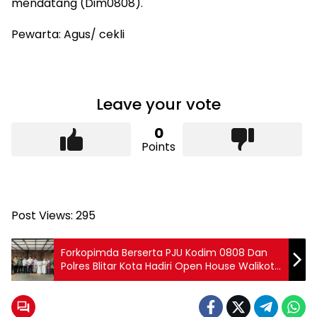
mendatang (Dim0808).
Pewarta: Agus/ cekli
Leave your vote
0
Points
Post Views:
295
Forkopimda Berserta PJU Kodim 0808 Dan
Polres Blitar Kota Hadiri Open House Walikota
Blitar