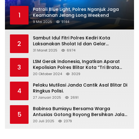
Patroli Blue Light, Polres Nganjuk Jaga
1
Keamanan Jelang Long Weekend
9 Mei 2025
9144
Sambut Idul Fitri Polres Kediri Kota
2
Laksanakan Sholat Id dan Gelar
Halalbihalal
31 Maret 2025
6974
LSM Gerak Indonesia, Ingatkan Aparat
3
Kepolisian Polres Blitar Kota “Tri Brata
Polri” Harus Diamalkan
20 Oktober 2024
3029
Pelaku Mutilasi Janda Cantik Asal Blitar Di
4
Ringkus Polisi.
27 Januari 2025
2691
Babinsa Bumiayu Bersama Warga
5
Antusias Gotong Royong Bersihkan Jalan
Dusun Banaran
20 Juli 2025
2379