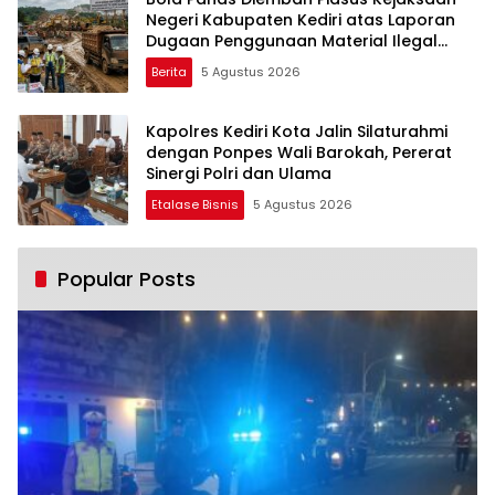
Negeri Kabupaten Kediri atas Laporan
Dugaan Penggunaan Material Ilegal
Proyek Tol Kediri Oleh PT. HASTARI JAYA
Berita
5 Agustus 2026
SENTOSA
Kapolres Kediri Kota Jalin Silaturahmi
dengan Ponpes Wali Barokah, Pererat
Sinergi Polri dan Ulama
Etalase Bisnis
5 Agustus 2026
Popular Posts