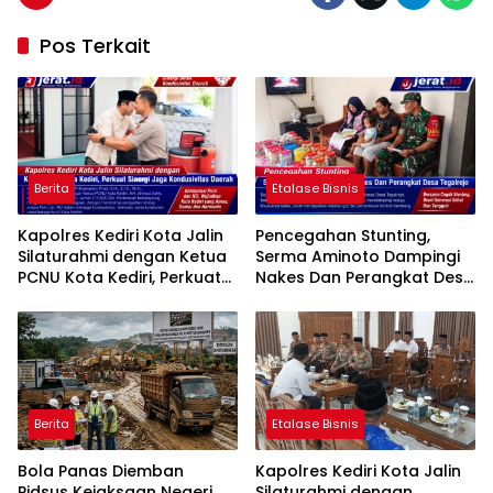
Pos Terkait
Berita
Etalase Bisnis
Kapolres Kediri Kota Jalin
Pencegahan Stunting,
Silaturahmi dengan Ketua
Serma Aminoto Dampingi
PCNU Kota Kediri, Perkuat
Nakes Dan Perangkat Desa
Sinergi Jaga Kondusivitas
Tegalrejo
Daerah
Berita
Etalase Bisnis
Bola Panas Diemban
Kapolres Kediri Kota Jalin
Pidsus Kejaksaan Negeri
Silaturahmi dengan