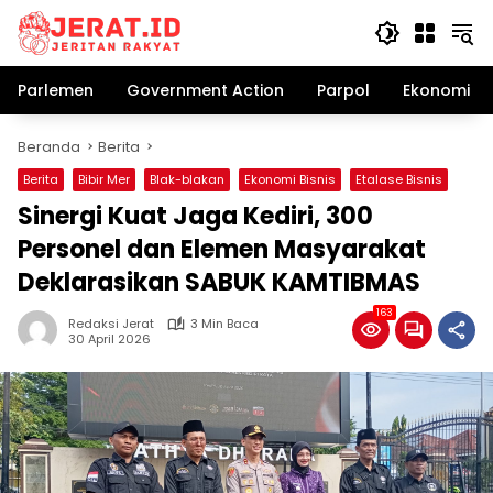
Langsung
ke
konten
Parlemen
Government Action
Parpol
Ekonomi Bi
Beranda
Berita
Berita
Bibir Mer
Blak-blakan
Ekonomi Bisnis
Etalase Bisnis
Sinergi Kuat Jaga Kediri, 300
Personel dan Elemen Masyarakat
Deklarasikan SABUK KAMTIBMAS
163
Redaksi Jerat
3 Min Baca
30 April 2026