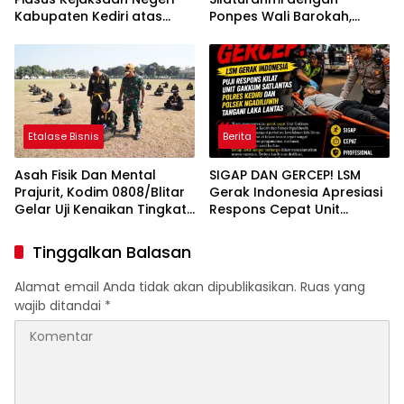
Kabupaten Kediri atas
Ponpes Wali Barokah,
Laporan Dugaan
Pererat Sinergi Polri dan
Penggunaan Material
Ulama
Ilegal Proyek Tol Kediri
Oleh PT. HASTARI JAYA
SENTOSA
Etalase Bisnis
Berita
Asah Fisik Dan Mental
SIGAP DAN GERCEP! LSM
Prajurit, Kodim 0808/Blitar
Gerak Indonesia Apresiasi
Gelar Uji Kenaikan Tingkat
Respons Cepat Unit
Pencak Silat Militer
Gakkum Satlantas Polres
Kediri dan Polsek
Tinggalkan Balasan
Ngadiluwih dalam
Penanganan Kecelakaan
Alamat email Anda tidak akan dipublikasikan.
Ruas yang
Lalu Lintas
wajib ditandai
*