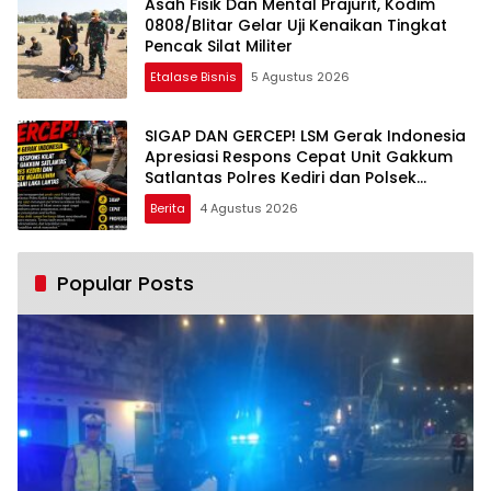
Asah Fisik Dan Mental Prajurit, Kodim
0808/Blitar Gelar Uji Kenaikan Tingkat
Pencak Silat Militer
Etalase Bisnis
5 Agustus 2026
SIGAP DAN GERCEP! LSM Gerak Indonesia
Apresiasi Respons Cepat Unit Gakkum
Satlantas Polres Kediri dan Polsek
Ngadiluwih dalam Penanganan
Berita
4 Agustus 2026
Kecelakaan Lalu Lintas
Popular Posts