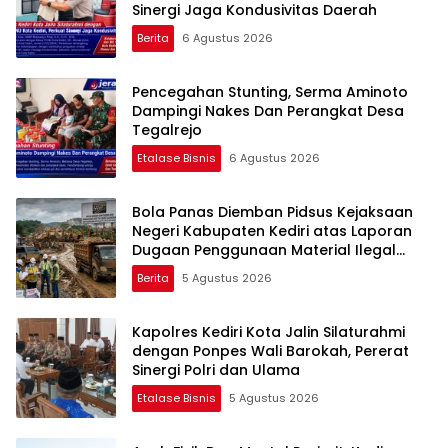
Sinergi Jaga Kondusivitas Daerah
Berita
6 Agustus 2026
Pencegahan Stunting, Serma Aminoto
Dampingi Nakes Dan Perangkat Desa
Tegalrejo
Etalase Bisnis
6 Agustus 2026
Bola Panas Diemban Pidsus Kejaksaan
Negeri Kabupaten Kediri atas Laporan
Dugaan Penggunaan Material Ilegal
Proyek Tol Kediri Oleh PT. HASTARI JAYA
Berita
5 Agustus 2026
SENTOSA
Kapolres Kediri Kota Jalin Silaturahmi
dengan Ponpes Wali Barokah, Pererat
Sinergi Polri dan Ulama
Etalase Bisnis
5 Agustus 2026