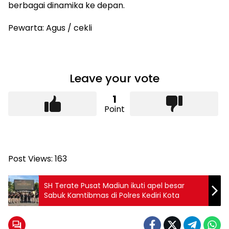
berbagai dinamika ke depan.
Pewarta: Agus / cekli
Leave your vote
1
Point
Post Views:
163
SH Terate Pusat Madiun ikuti apel besar
Sabuk Kamtibmas di Polres Kediri Kota