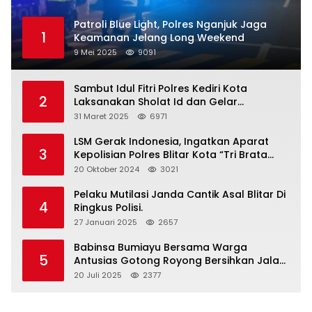
Patroli Blue Light, Polres Nganjuk Jaga
1
Keamanan Jelang Long Weekend
9 Mei 2025
9091
Sambut Idul Fitri Polres Kediri Kota
2
Laksanakan Sholat Id dan Gelar
Halalbihalal
31 Maret 2025
6971
LSM Gerak Indonesia, Ingatkan Aparat
3
Kepolisian Polres Blitar Kota “Tri Brata
Polri” Harus Diamalkan
20 Oktober 2024
3021
Pelaku Mutilasi Janda Cantik Asal Blitar Di
4
Ringkus Polisi.
27 Januari 2025
2657
Babinsa Bumiayu Bersama Warga
5
Antusias Gotong Royong Bersihkan Jalan
Dusun Banaran
20 Juli 2025
2377