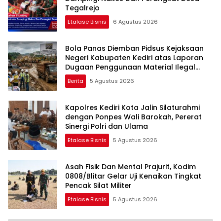
Tegalrejo
Etalase Bisnis
6 Agustus 2026
Bola Panas Diemban Pidsus Kejaksaan
Negeri Kabupaten Kediri atas Laporan
Dugaan Penggunaan Material Ilegal
Proyek Tol Kediri Oleh PT. HASTARI JAYA
Berita
5 Agustus 2026
SENTOSA
Kapolres Kediri Kota Jalin Silaturahmi
dengan Ponpes Wali Barokah, Pererat
Sinergi Polri dan Ulama
Etalase Bisnis
5 Agustus 2026
Asah Fisik Dan Mental Prajurit, Kodim
0808/Blitar Gelar Uji Kenaikan Tingkat
Pencak Silat Militer
Etalase Bisnis
5 Agustus 2026