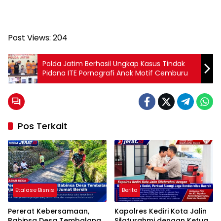
Post Views:
204
Polda Jatim Berhasil Ungkap Kasus Tindak
Pidana ITE Pornografi Anak Motif Cemburu
Pos Terkait
Etalase Bisnis
Berita
Pererat Kebersamaan,
Kapolres Kediri Kota Jalin
Babinsa Desa Tembalang
Silaturahmi dengan Ketua