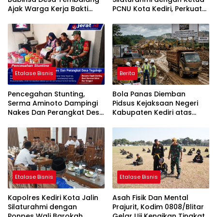
Ajak Warga Kerja Bakti
PCNU Kota Kediri, Perkuat
Jumat Bersih
Sinergi Jaga Kondusivitas
Daerah
Etalase Bisnis
Berita
Pencegahan Stunting,
Bola Panas Diemban
Serma Aminoto Dampingi
Pidsus Kejaksaan Negeri
Nakes Dan Perangkat Desa
Kabupaten Kediri atas
Tegalrejo
Laporan Dugaan
Penggunaan Material
Ilegal Proyek Tol Kediri
Oleh PT. HASTARI JAYA
SENTOSA
Etalase Bisnis
Etalase Bisnis
Kapolres Kediri Kota Jalin
Asah Fisik Dan Mental
Silaturahmi dengan
Prajurit, Kodim 0808/Blitar
Ponpes Wali Barokah,
Gelar Uji Kenaikan Tingkat