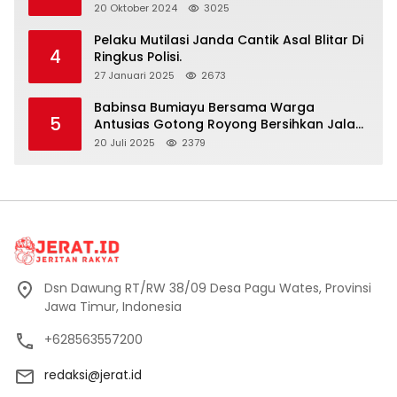
Polri” Harus Diamalkan
20 Oktober 2024
3025
Pelaku Mutilasi Janda Cantik Asal Blitar Di
4
Ringkus Polisi.
27 Januari 2025
2673
Babinsa Bumiayu Bersama Warga
5
Antusias Gotong Royong Bersihkan Jalan
Dusun Banaran
20 Juli 2025
2379
Dsn Dawung RT/RW 38/09 Desa Pagu Wates, Provinsi
Jawa Timur, Indonesia
+628563557200
redaksi@jerat.id