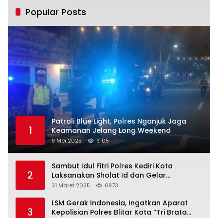
Popular Posts
Patroli Blue Light, Polres Nganjuk Jaga
1
Keamanan Jelang Long Weekend
9 Mei 2025
9105
Sambut Idul Fitri Polres Kediri Kota
2
Laksanakan Sholat Id dan Gelar
Halalbihalal
31 Maret 2025
6973
LSM Gerak Indonesia, Ingatkan Aparat
3
Kepolisian Polres Blitar Kota “Tri Brata