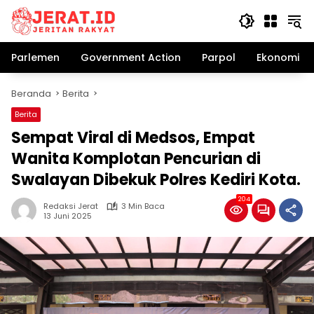
Langsung
ke
konten
Parlemen
Government Action
Parpol
Ekonomi Bi
Beranda
Berita
Berita
Sempat Viral di Medsos, Empat
Wanita Komplotan Pencurian di
Swalayan Dibekuk Polres Kediri Kota.
204
Redaksi Jerat
3 Min Baca
13 Juni 2025