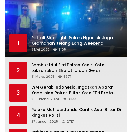
Patroli Blue Light, Polres Nganjuk Jaga
1
Keamanan Jelang Long Weekend
9 Mei 2025
9165
Sambut Idul Fitri Polres Kediri Kota
2
Laksanakan Sholat Id dan Gelar
Halalbihalal
31 Maret 2025
6977
LSM Gerak Indonesia, Ingatkan Aparat
3
Kepolisian Polres Blitar Kota “Tri Brata
Polri” Harus Diamalkan
20 Oktober 2024
3033
Pelaku Mutilasi Janda Cantik Asal Blitar Di
4
Ringkus Polisi.
27 Januari 2025
2717