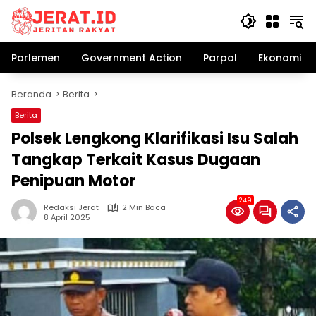
Langsung
ke
konten
Parlemen
Government Action
Parpol
Ekonomi Bi
Beranda
Berita
Berita
Polsek Lengkong Klarifikasi Isu Salah
Tangkap Terkait Kasus Dugaan
Penipuan Motor
249
Redaksi Jerat
2 Min Baca
8 April 2025