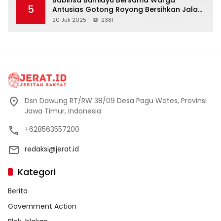
Babinsa Bumiayu Bersama Warga
5
Antusias Gotong Royong Bersihkan Jalan
Dusun Banaran
20 Juli 2025
2381
Dsn Dawung RT/RW 38/09 Desa Pagu Wates, Provinsi
Jawa Timur, Indonesia
+628563557200
redaksi@jerat.id
Kategori
Berita
Government Action