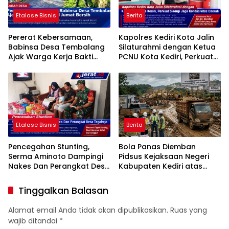
Etalase Bisnis
Berita
Pererat Kebersamaan,
Kapolres Kediri Kota Jalin
Babinsa Desa Tembalang
Silaturahmi dengan Ketua
Ajak Warga Kerja Bakti
PCNU Kota Kediri, Perkuat
Jumat Bersih
Sinergi Jaga Kondusivitas
Daerah
Etalase Bisnis
Berita
Pencegahan Stunting,
Bola Panas Diemban
Serma Aminoto Dampingi
Pidsus Kejaksaan Negeri
Nakes Dan Perangkat Desa
Kabupaten Kediri atas
Tegalrejo
Laporan Dugaan
Penggunaan Material
Tinggalkan Balasan
Ilegal Proyek Tol Kediri
Oleh PT. HASTARI JAYA
Alamat email Anda tidak akan dipublikasikan.
Ruas yang
SENTOSA
wajib ditandai
*