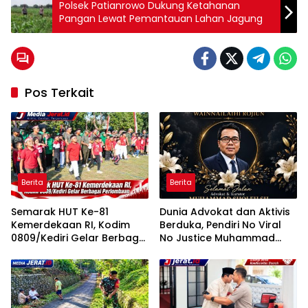
Polsek Patianrowo Dukung Ketahanan
Pangan Lewat Pemantauan Lahan Jagung
Pos Terkait
Berita
Berita
Semarak HUT Ke-81
Dunia Advokat dan Aktivis
Kemerdekaan RI, Kodim
Berduka, Pendiri No Viral
0809/Kediri Gelar Berbagai
No Justice Muhammad
Perlombaan
Sholeh Tutup Usia