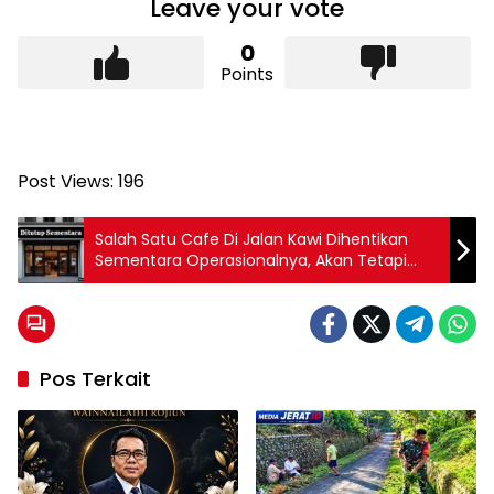
Leave your vote
0
Points
Post Views:
196
Salah Satu Cafe Di Jalan Kawi Dihentikan
Sementara Operasionalnya, Akan Tetapi
Tetap Membandel Buka.
Pos Terkait