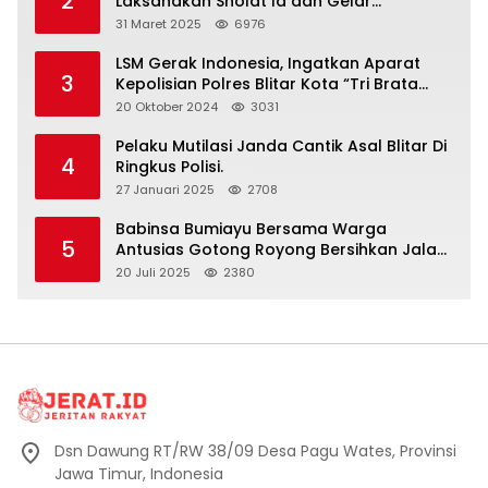
2
Laksanakan Sholat Id dan Gelar
Halalbihalal
31 Maret 2025
6976
LSM Gerak Indonesia, Ingatkan Aparat
3
Kepolisian Polres Blitar Kota “Tri Brata
Polri” Harus Diamalkan
20 Oktober 2024
3031
Pelaku Mutilasi Janda Cantik Asal Blitar Di
4
Ringkus Polisi.
27 Januari 2025
2708
Babinsa Bumiayu Bersama Warga
5
Antusias Gotong Royong Bersihkan Jalan
Dusun Banaran
20 Juli 2025
2380
Dsn Dawung RT/RW 38/09 Desa Pagu Wates, Provinsi
Jawa Timur, Indonesia