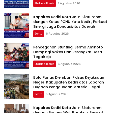
Etalase Bisnis
7 Agustus 2026
Kapolres Kediri Kota Jalin Silaturahmi
dengan Ketua PCNU Kota Kediri, Perkuat
Sinergi Jaga Kondusivitas Daerah
Berita
6 Agustus 2026
Pencegahan Stunting, Serma Aminoto
Dampingi Nakes Dan Perangkat Desa
Tegalrejo
Etalase Bisnis
6 Agustus 2026
Bola Panas Diemban Pidsus Kejaksaan
Negeri Kabupaten Kediri atas Laporan
Dugaan Penggunaan Material Ilegal
Proyek Tol Kediri Oleh PT. HASTARI JAYA
Berita
5 Agustus 2026
SENTOSA
Kapolres Kediri Kota Jalin Silaturahmi
dengan Ponpes Wali Barokah, Pererat