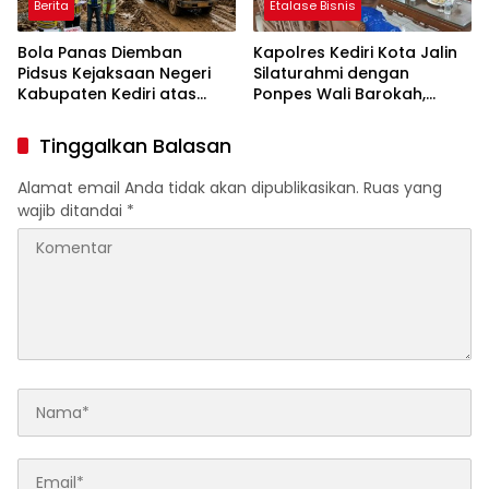
Berita
Etalase Bisnis
Bola Panas Diemban
Kapolres Kediri Kota Jalin
Pidsus Kejaksaan Negeri
Silaturahmi dengan
Kabupaten Kediri atas
Ponpes Wali Barokah,
Laporan Dugaan
Pererat Sinergi Polri dan
Penggunaan Material
Ulama
Tinggalkan Balasan
Ilegal Proyek Tol Kediri
Oleh PT. HASTARI JAYA
Alamat email Anda tidak akan dipublikasikan.
Ruas yang
SENTOSA
wajib ditandai
*