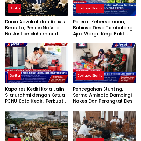
Berita
Etalase Bisnis
Dunia Advokat dan Aktivis
Pererat Kebersamaan,
Berduka, Pendiri No Viral
Babinsa Desa Tembalang
No Justice Muhammad
Ajak Warga Kerja Bakti
Sholeh Tutup Usia
Jumat Bersih
Berita
Etalase Bisnis
Kapolres Kediri Kota Jalin
Pencegahan Stunting,
Silaturahmi dengan Ketua
Serma Aminoto Dampingi
PCNU Kota Kediri, Perkuat
Nakes Dan Perangkat Desa
Sinergi Jaga Kondusivitas
Tegalrejo
Daerah