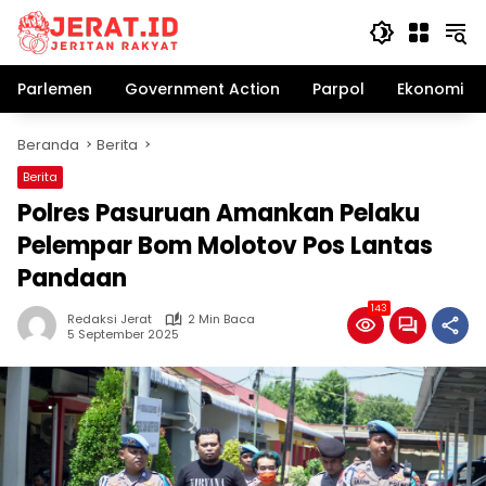
Langsung
ke
konten
Parlemen
Government Action
Parpol
Ekonomi Bi
Beranda
Berita
Berita
Polres Pasuruan Amankan Pelaku
Pelempar Bom Molotov Pos Lantas
Pandaan
143
Redaksi Jerat
2 Min Baca
5 September 2025