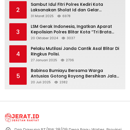
Sambut Idul Fitri Polres Kediri Kota
2
Laksanakan Sholat Id dan Gelar
Halalbihalal
31 Maret 2025
6978
LSM Gerak Indonesia, Ingatkan Aparat
3
Kepolisian Polres Blitar Kota “Tri Brata
Polri” Harus Diamalkan
20 Oktober 2024
3037
Pelaku Mutilasi Janda Cantik Asal Blitar Di
4
Ringkus Polisi.
27 Januari 2025
2736
Babinsa Bumiayu Bersama Warga
5
Antusias Gotong Royong Bersihkan Jalan
Dusun Banaran
20 Juli 2025
2382
Dsn Dawung RT/RW 38/09 Desa Pagu Wates, Provinsi