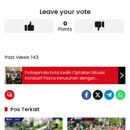
Leave your vote
0
Points
Post Views:
143
Forkopimda Kota Kediri Ciptakan Situasi
Kondusif Pasca Kerusuhan dengan
menggelar Patroli Skala besar
Pos Terkait