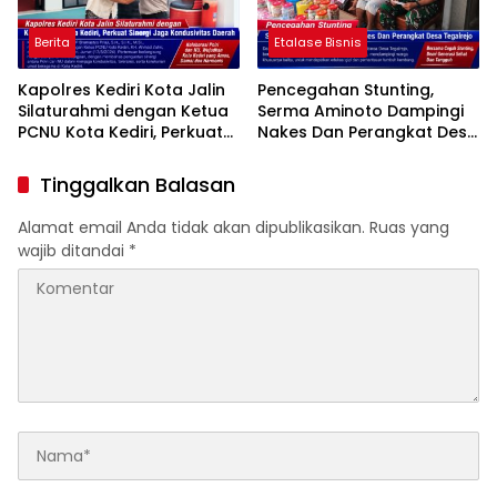
Berita
Etalase Bisnis
Kapolres Kediri Kota Jalin
Pencegahan Stunting,
Silaturahmi dengan Ketua
Serma Aminoto Dampingi
PCNU Kota Kediri, Perkuat
Nakes Dan Perangkat Desa
Sinergi Jaga Kondusivitas
Tegalrejo
Daerah
Tinggalkan Balasan
Alamat email Anda tidak akan dipublikasikan.
Ruas yang
wajib ditandai
*