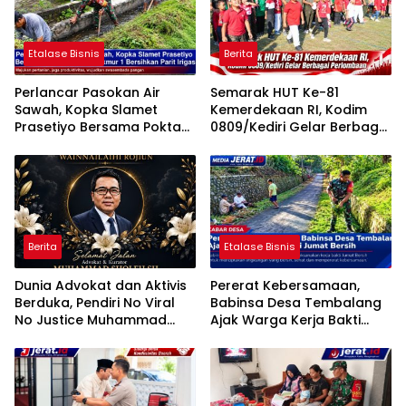
Etalase Bisnis
Berita
Perlancar Pasokan Air
Semarak HUT Ke-81
Sawah, Kopka Slamet
Kemerdekaan RI, Kodim
Prasetiyo Bersama Poktan
0809/Kediri Gelar Berbagai
Rukun Makmur 1 Bersihkan
Perlombaan
Parit Irigasi
Berita
Etalase Bisnis
Dunia Advokat dan Aktivis
Pererat Kebersamaan,
Berduka, Pendiri No Viral
Babinsa Desa Tembalang
No Justice Muhammad
Ajak Warga Kerja Bakti
Sholeh Tutup Usia
Jumat Bersih