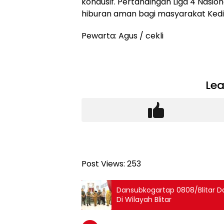
kondusif. Pertandingan Liga 4 Nasion
hiburan aman bagi masyarakat Kedir
Pewarta: Agus / cekli
Lea
Post Views:
253
Dansubkogartap 0808/Blitar Da
Di Wilayah Blitar