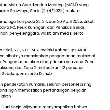
atan Match Coordination Meeting (MCM) yang
adion Brawijaya, Senin (21/4/2025) malam.
 tiga hari pada 22, 24, dan 26 April 2025, diikuti
tavia FC, Pesik Kuningan, dan Persikasi Bekasi.
nan, penyelenggara, wasit, tim medis, serta
iaji, S.H., S.I.K., M.Si. melalui Kabag Ops AKBP
hwa pihaknya menyiapkan pengamanan maksimal
n. Pengamanan akan dibagi dalam dua zona: Zona
laksana, dan Zona 2 melibatkan 112 personel
NI, Subdenpom, serta Dishub.
 pendekatan humanis, seluruh personel di ring
 Kami ingin memastikan pertandingan berjalan
lason.
r Dani Senja Wijayanto menyampaikan bahwa