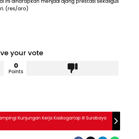
al ini diharapkan menjadi ajang prestasi sekaligus
i. (res/aro)
ve your vote
0
Points
mpingi Kunjungan Kerja Kaskogartap III Surabaya