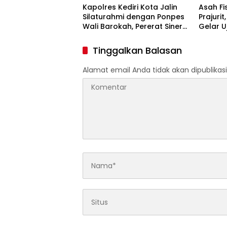
Kapolres Kediri Kota Jalin
Asah Fi
Silaturahmi dengan Ponpes
Prajuri
Wali Barokah, Pererat Sinergi
Gelar U
Polri dan Ulama
Pencak S
Tinggalkan Balasan
Alamat email Anda tidak akan dipublikasi