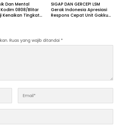
sik Dan Mental
SIGAP DAN GERCEP! LSM
t, Kodim 0808/Blitar
Gerak Indonesia Apresiasi
ji Kenaikan Tingkat
Respons Cepat Unit Gakkum
ilat Militer
Satlantas Polres Kediri dan
Polsek Ngadiluwih dalam
Penanganan Kecelakaan
Lalu Lintas
kan.
Ruas yang wajib ditandai
*