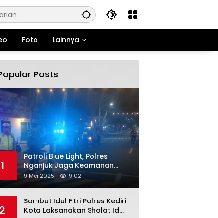
eo
Foto
Lainnya
Popular Posts
Patroli Blue Light, Polres
1
Nganjuk Jaga Keamanan
Jelang Long Weekend
9 Mei 2025
9102
Sambut Idul Fitri Polres Kediri
2
Kota Laksanakan Sholat Id