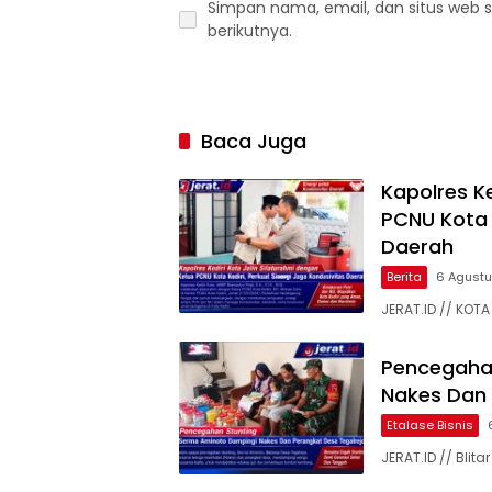
Simpan nama, email, dan situs web 
berikutnya.
Baca Juga
Kapolres Ke
PCNU Kota K
Daerah
Berita
6 Agust
JERAT.ID // KOTA 
Pencegaha
Nakes Dan 
Etalase Bisnis
JERAT.ID // Bli