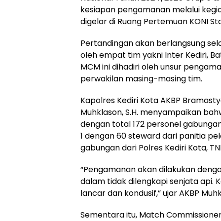
kesiapan pengamanan melalui kegi
digelar di Ruang Pertemuan KONI St
Pertandingan akan berlangsung selama
oleh empat tim yakni Inter Kediri, Ba
MCM ini dihadiri oleh unsur pengama
perwakilan masing-masing tim.
Kapolres Kediri Kota AKBP Bramastyo Pr
Muhklason, S.H. menyampaikan ba
dengan total 172 personel gabunga
1 dengan 60 steward dari panitia pe
gabungan dari Polres Kediri Kota, T
“Pengamanan akan dilakukan dengan
dalam tidak dilengkapi senjata api.
lancar dan kondusif,” ujar AKBP Muhk
Sementara itu, Match Commissione