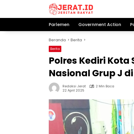
Langsung
ke
konten
Parlemen
Government Action
P
Beranda
Berita
Berita
Polres Kediri Kot
Nasional Grup J d
Redaksi Jerat
2 Min Baca
22 April 2025