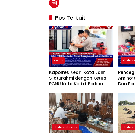
Pos Terkait
Berita
Etalase
Kapolres Kediri Kota Jalin
Penceg
Silaturahmi dengan Ketua
Aminot
PCNU Kota Kediri, Perkuat
Dan Pe
Sinergi Jaga Kondusivitas
Tegalre
Daerah
Etalase Bisnis
Etalase