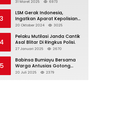
dan Gelar Halalbihalal
31 Maret 2025
6973
LSM Gerak Indonesia,
3
Ingatkan Aparat Kepolisian
Polres Blitar Kota “Tri Brata
20 Oktober 2024
3025
Polri” Harus Diamalkan
Pelaku Mutilasi Janda Cantik
4
Asal Blitar Di Ringkus Polisi.
27 Januari 2025
2670
Babinsa Bumiayu Bersama
5
Warga Antusias Gotong
Royong Bersihkan Jalan
20 Juli 2025
2379
Dusun Banaran