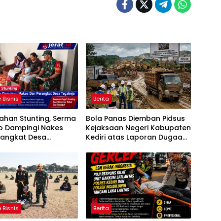
 Bisnis
Berita
ahan Stunting, Serma
Bola Panas Diemban Pidsus
o Dampingi Nakes
Kejaksaan Negeri Kabupaten
rangkat Desa
Kediri atas Laporan Dugaan
jo
Penggunaan Material Ilegal
Proyek Tol Kediri Oleh PT.
HASTARI JAYA SENTOSA
 Bisnis
Berita