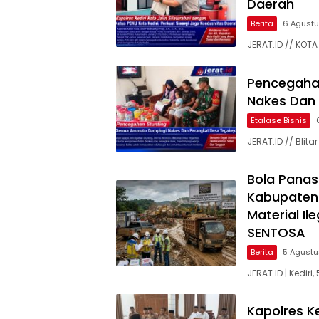
Daerah
Berita
6 Agust
JERAT.ID // KOTA 
Pencegaha
Nakes Dan 
Etalase Bisnis
JERAT.ID // Bli
Bola Panas
Kabupaten
Material Il
SENTOSA
Berita
5 Agust
JERAT.ID | Kedir
Kapolres K