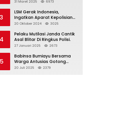
dan Gelar Halalbihalal
31 Maret 2025
6973
LSM Gerak Indonesia,
3
Ingatkan Aparat Kepolisian
Polres Blitar Kota “Tri Brata
20 Oktober 2024
3025
Polri” Harus Diamalkan
Pelaku Mutilasi Janda Cantik
4
Asal Blitar Di Ringkus Polisi.
27 Januari 2025
2673
Babinsa Bumiayu Bersama
5
Warga Antusias Gotong
Royong Bersihkan Jalan
20 Juli 2025
2379
Dusun Banaran