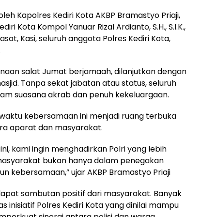
oleh Kapolres Kediri Kota AKBP Bramastyo Priaji,
ediri Kota Kompol Yanuar Rizal Ardianto, S.H., S.I.K.,
at, Kasi, seluruh anggota Polres Kediri Kota,
.
naan salat Jumat berjamaah, dilanjutkan dengan
jid. Tanpa sekat jabatan atau status, seluruh
lam suasana akrab dan penuh kekeluargaan.
 waktu kebersamaan ini menjadi ruang terbuka
ra aparat dan masyarakat.
ini, kami ingin menghadirkan Polri yang lebih
h masyarakat bukan hanya dalam penegakan
n kebersamaan,” ujar AKBP Bramastyo Priaji
apat sambutan positif dari masyarakat. Banyak
inisiatif Polres Kediri Kota yang dinilai mampu
perkuat sinergi antara polisi dan warga.