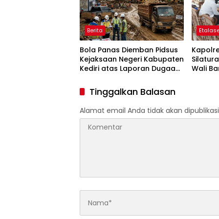
Berita
Etalase
Bola Panas Diemban Pidsus
Kapolre
Kejaksaan Negeri Kabupaten
Silatu
Kediri atas Laporan Dugaan
Wali Ba
Penggunaan Material Ilegal
Polri d
Proyek Tol Kediri Oleh PT.
Tinggalkan Balasan
HASTARI JAYA SENTOSA
Alamat email Anda tidak akan dipublikasi