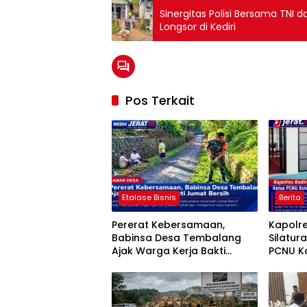
Sinergitas Polisi Bersama TNI 
Longsor di Kediri
Pos Terkait
Etalase Bisnis
Berita
Pererat Kebersamaan,
Kapolre
Babinsa Desa Tembalang
Silatur
Ajak Warga Kerja Bakti
PCNU Ko
Jumat Bersih
Sinergi
Daerah