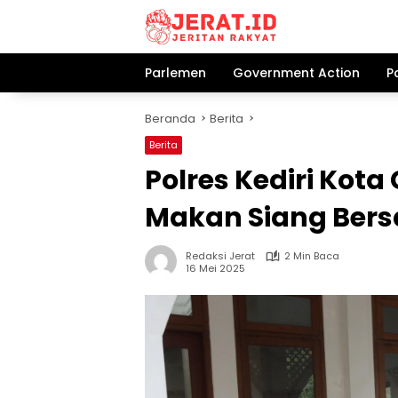
Langsung
ke
konten
Parlemen
Government Action
P
Beranda
Berita
Berita
Polres Kediri Kot
Makan Siang Bers
Redaksi Jerat
2 Min Baca
16 Mei 2025