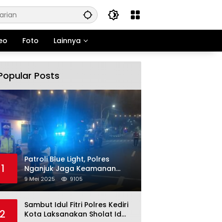
eo
Foto
Lainnya
Popular Posts
Patroli Blue Light, Polres
1
Nganjuk Jaga Keamanan
Jelang Long Weekend
9 Mei 2025
9105
Sambut Idul Fitri Polres Kediri
2
Kota Laksanakan Sholat Id