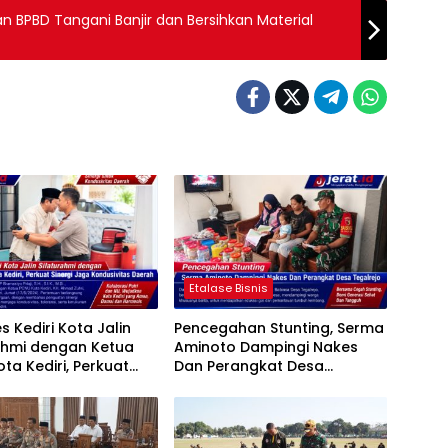
dan BPBD Tangani Banjir dan Bersihkan Material
Etalase Bisnis
s Kediri Kota Jalin
Pencegahan Stunting, Serma
ahmi dengan Ketua
Aminoto Dampingi Nakes
ta Kediri, Perkuat
Dan Perangkat Desa
 Jaga Kondusivitas
Tegalrejo