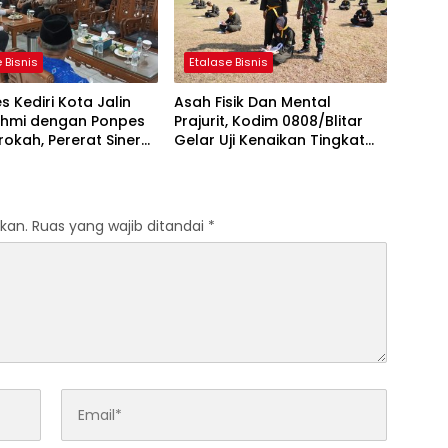
 Bisnis
Etalase Bisnis
s Kediri Kota Jalin
Asah Fisik Dan Mental
rahmi dengan Ponpes
Prajurit, Kodim 0808/Blitar
rokah, Pererat Sinergi
Gelar Uji Kenaikan Tingkat
an Ulama
Pencak Silat Militer
kan.
Ruas yang wajib ditandai
*