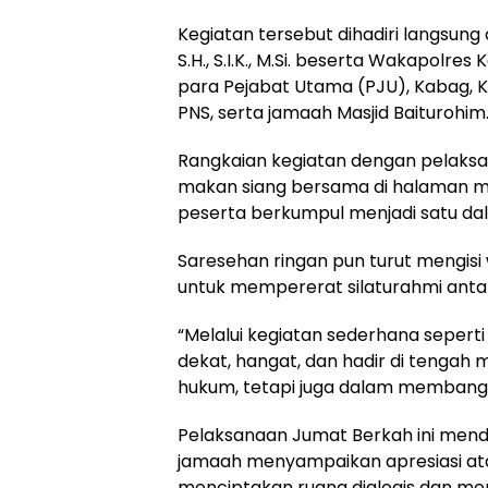
Kegiatan tersebut dihadiri langsung 
S.H., S.I.K., M.Si. beserta Wakapolres K
para Pejabat Utama (PJU), Kabag, Kas
PNS, serta jamaah Masjid Baiturohim
Rangkaian kegiatan dengan pelaksa
makan siang bersama di halaman mas
peserta berkumpul menjadi satu da
Saresehan ringan pun turut mengisi
untuk mempererat silaturahmi anta
“Melalui kegiatan sederhana seperti 
dekat, hangat, dan hadir di tenga
hukum, tetapi juga dalam membangu
Pelaksanaan Jumat Berkah ini mend
jamaah menyampaikan apresiasi atas 
menciptakan ruang dialogis dan mem