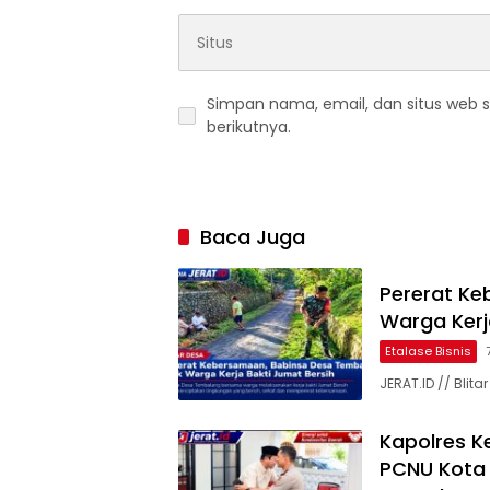
Simpan nama, email, dan situs web 
berikutnya.
Baca Juga
Pererat Ke
Warga Kerj
Etalase Bisnis
JERAT.ID // Bli
Kapolres Ke
PCNU Kota K