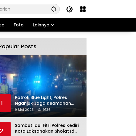
eo
Foto
Lainnya
Popular Posts
Patroli Blue Light, Polres
1
Nganjuk Jaga Keamanan
Jelang Long Weekend
9 Mei 2025
9136
Sambut Idul Fitri Polres Kediri
2
Kota Laksanakan Sholat Id