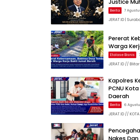
Justice M
Berita
7 Agustu
JERAT.ID | Surab
Pererat Ke
Warga Kerj
Etalase Bisnis
JERAT.ID // Bli
Kapolres Ke
PCNU Kota K
Daerah
Berita
6 Agust
JERAT.ID // KOTA 
Pencegaha
Nakes Dan 