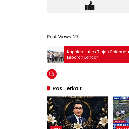
Post Views:
231
Kapolda Jatim Tinjau Pelabuha
Lebaran Lancar
Pos Terkait