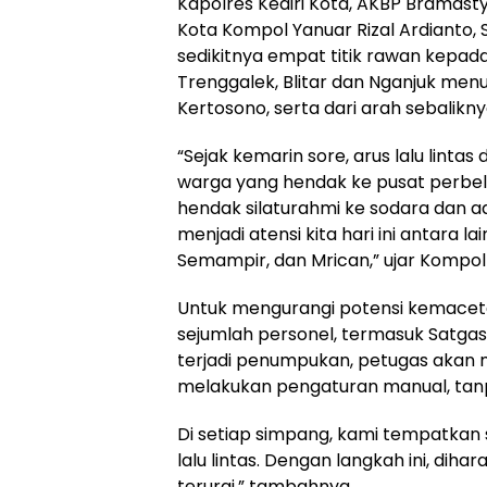
Kapolres Kediri Kota, AKBP Bramastyo Pr
Kota Kompol Yanuar Rizal Ardianto, 
sedikitnya empat titik rawan kepada
Trenggalek, Blitar dan Nganjuk menu
Kertosono, serta dari arah sebalikny
“Sejak kemarin sore, arus lalu lintas 
warga yang hendak ke pusat perbel
hendak silaturahmi ke sodara dan a
menjadi atensi kita hari ini antara 
Semampir, dan Mrican,” ujar Kompol
Untuk mengurangi potensi kemacet
sejumlah personel, termasuk Satgas 
terjadi penumpukan, petugas akan m
melakukan pengaturan manual, tanpa
Di setiap simpang, kami tempatkan 
lalu lintas. Dengan langkah ini, diha
terurai,” tambahnya.