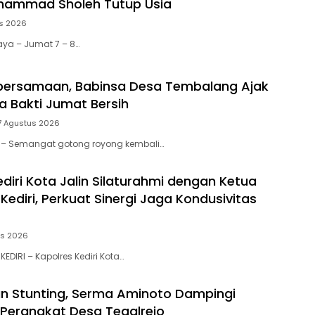
uhammad Sholeh Tutup Usia
s 2026
aya – Jumat 7 – 8…
bersamaan, Babinsa Desa Tembalang Ajak
a Bakti Jumat Bersih
7 Agustus 2026
tar – Semangat gotong royong kembali…
diri Kota Jalin Silaturahmi dengan Ketua
ediri, Perkuat Sinergi Jaga Kondusivitas
us 2026
KEDIRI – Kapolres Kediri Kota…
n Stunting, Serma Aminoto Dampingi
Perangkat Desa Tegalrejo