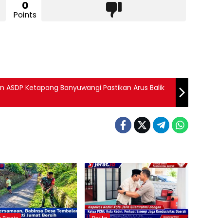
0
Points
n ASDP Ketapang Banyuwangi Pastikan Arus Balik