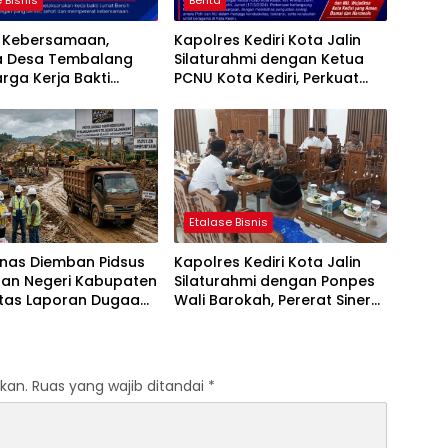
 Bisnis
Berita
t Kebersamaan,
Kapolres Kediri Kota Jalin
a Desa Tembalang
Silaturahmi dengan Ketua
rga Kerja Bakti
PCNU Kota Kediri, Perkuat
ersih
Sinergi Jaga Kondusivitas
Daerah
Etalase Bisnis
anas Diemban Pidsus
Kapolres Kediri Kota Jalin
aan Negeri Kabupaten
Silaturahmi dengan Ponpes
atas Laporan Dugaan
Wali Barokah, Pererat Sinergi
aan Material Ilegal
Polri dan Ulama
Tol Kediri Oleh PT.
I JAYA SENTOSA
kan.
Ruas yang wajib ditandai
*