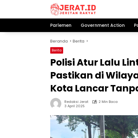
Langsung
ke
konten
Parlemen
Government Action
P
Beranda
Berita
Berita
Polisi Atur Lalu Li
Pastikan di Wilay
Kota Lancar Tan
Redaksi Jerat
2 Min Baca
3 April 2025