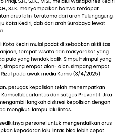
iaji, S.H., S.I.K., M.Si., melalui Wakapolres Kediri
S.H., S.I.K. menyampaikan bahwa terdapat
tan arus lalin, terutama dari arah Tulungagung,
ju Kota Kediri, dab dari arah Surabaya lewat
a.
di Kota Kediri mulai padat di sebabkan aktifitas
anjaan, tempat wisata dan masyarakat yang
da pula yang hendak balik. Simpul-simpul yang
lain, simpang empat alon- alon, simpang empat
 Rizal pada awak media Kamis (3/4/2025)
an, petugas kepolisian telah menempatkan
Kamseltibcarlantas dan satgas Preventif. Jika
engambil langkah diskresi kepolisian dengan
 mengikuti lampu lalu lintas.
sedikitnya personel untuk mengendalikan arus
rapkan kepadatan lalu lintas bisa lebih cepat