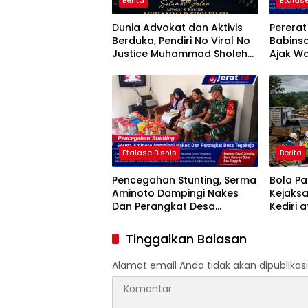
Berita
Etalase
Dunia Advokat dan Aktivis
Perera
Berduka, Pendiri No Viral No
Babins
Justice Muhammad Sholeh
Ajak Wa
Tutup Usia
Jumat B
Etalase Bisnis
Berita
Pencegahan Stunting, Serma
Bola P
Aminoto Dampingi Nakes
Kejaks
Dan Perangkat Desa
Kediri 
Tegalrejo
Penggun
Proyek 
Tinggalkan Balasan
HASTAR
Alamat email Anda tidak akan dipublikasi