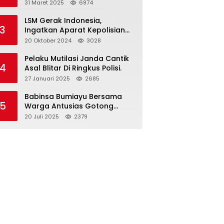
dan Gelar Halalbihalal
31 Maret 2025
6974
LSM Gerak Indonesia,
3
Ingatkan Aparat Kepolisian
Polres Blitar Kota “Tri Brata
20 Oktober 2024
3028
Polri” Harus Diamalkan
Pelaku Mutilasi Janda Cantik
4
Asal Blitar Di Ringkus Polisi.
27 Januari 2025
2685
Babinsa Bumiayu Bersama
5
Warga Antusias Gotong
Royong Bersihkan Jalan
20 Juli 2025
2379
Dusun Banaran