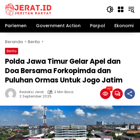
Langsung
ke
konten
Parlemen
Government Action
Parpol
Ekonomi Bi
Beranda
Berita
Berita
Polda Jawa Timur Gelar Apel dan
Doa Bersama Forkopimda dan
Puluhan Ormas Untuk Jogo Jatim
167
Redaksi Jerat
2 Min Baca
2 September 2025