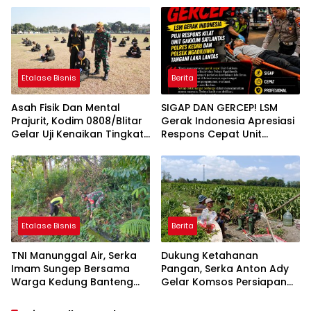
Penggunaan Material
Ulama
Ilegal Proyek Tol Kediri
Oleh PT. HASTARI JAYA
SENTOSA
Etalase Bisnis
Berita
Asah Fisik Dan Mental
SIGAP DAN GERCEP! LSM
Prajurit, Kodim 0808/Blitar
Gerak Indonesia Apresiasi
Gelar Uji Kenaikan Tingkat
Respons Cepat Unit
Pencak Silat Militer
Gakkum Satlantas Polres
Kediri dan Polsek
Ngadiluwih dalam
Penanganan Kecelakaan
Lalu Lintas
Etalase Bisnis
Berita
TNI Manunggal Air, Serka
Dukung Ketahanan
Imam Sungep Bersama
Pangan, Serka Anton Ady
Warga Kedung Banteng
Gelar Komsos Persiapan
Gotong Royong Bersihkan
Panen Jagung Bersama
Irigasi
Poktan Rahayu