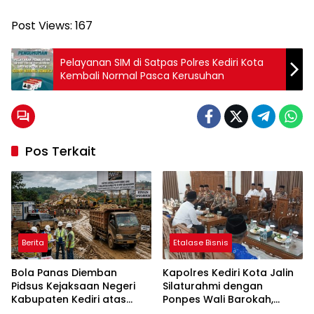
Post Views:
167
Pelayanan SIM di Satpas Polres Kediri Kota
Kembali Normal Pasca Kerusuhan
Pos Terkait
Berita
Etalase Bisnis
Bola Panas Diemban
Kapolres Kediri Kota Jalin
Pidsus Kejaksaan Negeri
Silaturahmi dengan
Kabupaten Kediri atas
Ponpes Wali Barokah,
Laporan Dugaan
Pererat Sinergi Polri dan