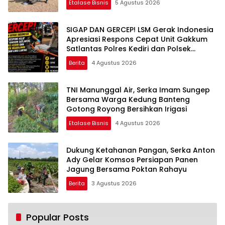
Etalase Bisnis
5 Agustus 2026
SIGAP DAN GERCEP! LSM Gerak Indonesia
Apresiasi Respons Cepat Unit Gakkum
Satlantas Polres Kediri dan Polsek
Ngadiluwih dalam Penanganan
Berita
4 Agustus 2026
Kecelakaan Lalu Lintas
TNI Manunggal Air, Serka Imam Sungep
Bersama Warga Kedung Banteng
Gotong Royong Bersihkan Irigasi
Etalase Bisnis
4 Agustus 2026
Dukung Ketahanan Pangan, Serka Anton
Ady Gelar Komsos Persiapan Panen
Jagung Bersama Poktan Rahayu
Berita
3 Agustus 2026
Popular Posts