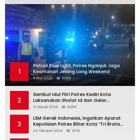
Patroli Blue Light, Polres Nganjuk Jaga
1
Keamanan Jelang Long Weekend
9 Mei 2025
9083
Sambut Idul Fitri Polres Kediri Kota
2
Laksanakan Sholat Id dan Gelar
Halalbihalal
31 Maret 2025
6969
LSM Gerak Indonesia, Ingatkan Aparat
3
Kepolisian Polres Blitar Kota “Tri Brata
Polri” Harus Diamalkan
20 Oktober 2024
3015