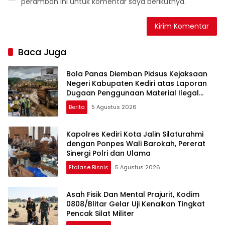
peramban ini untuk komentar saya berikutnya.
Baca Juga
Bola Panas Diemban Pidsus Kejaksaan
Negeri Kabupaten Kediri atas Laporan
Dugaan Penggunaan Material Ilegal
Proyek Tol Kediri Oleh PT. HASTARI JAYA
Berita
5 Agustus 2026
SENTOSA
Kapolres Kediri Kota Jalin Silaturahmi
dengan Ponpes Wali Barokah, Pererat
Sinergi Polri dan Ulama
Etalase Bisnis
5 Agustus 2026
Asah Fisik Dan Mental Prajurit, Kodim
0808/Blitar Gelar Uji Kenaikan Tingkat
Pencak Silat Militer