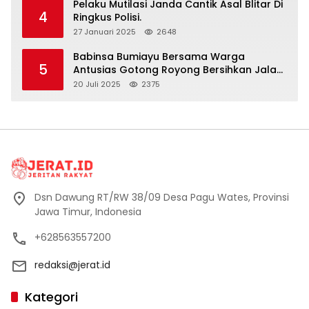
Pelaku Mutilasi Janda Cantik Asal Blitar Di
4
Ringkus Polisi.
27 Januari 2025
2648
Babinsa Bumiayu Bersama Warga
5
Antusias Gotong Royong Bersihkan Jalan
Dusun Banaran
20 Juli 2025
2375
Dsn Dawung RT/RW 38/09 Desa Pagu Wates, Provinsi
Jawa Timur, Indonesia
+628563557200
redaksi@jerat.id
Kategori