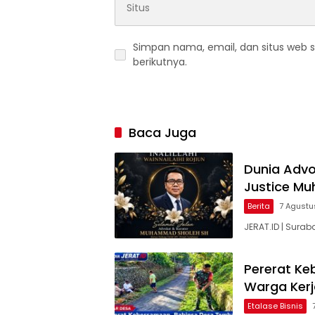
Simpan nama, email, dan situs web 
berikutnya.
Baca Juga
Dunia Advok
Justice M
Berita
7 Agustu
JERAT.ID | Surab
Pererat Ke
Warga Kerj
Etalase Bisnis