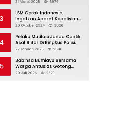
dan Gelar Halalbihalal
31 Maret 2025
6974
LSM Gerak Indonesia,
3
Ingatkan Aparat Kepolisian
Polres Blitar Kota “Tri Brata
20 Oktober 2024
3026
Polri” Harus Diamalkan
Pelaku Mutilasi Janda Cantik
4
Asal Blitar Di Ringkus Polisi.
27 Januari 2025
2680
Babinsa Bumiayu Bersama
5
Warga Antusias Gotong
Royong Bersihkan Jalan
20 Juli 2025
2379
Dusun Banaran