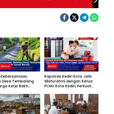
 Bisnis
Berita
t Kebersamaan,
Kapolres Kediri Kota Jalin
a Desa Tembalang
Silaturahmi dengan Ketua
rga Kerja Bakti
PCNU Kota Kediri, Perkuat
ersih
Sinergi Jaga Kondusivitas
Daerah