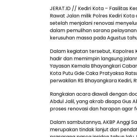
JERAT.ID // Kediri Kota – Fasilitas K
Rawat Jalan milik Polres Kediri Kot
setelah menjalani renovasi menyel
dalam pemulihan sarana pelayanan 
kerusuhan massa pada Agustus tahun
Dalam kegiatan tersebut, Kapolres Ked
hadir dan memimpin langsung jalann
Yayasan Kemala Bhayangkari Cabang 
Kota Putu Gde Caka Pratyaksa Ratsu
perwakilan RS Bhayangkara Kediri, R
Rangkaian acara diawali dengan doa
Abdul Jalil, yang akrab disapa Gus 
proses renovasi dan harapan agar f
Dalam sambutannya, AKBP Anggi Sa
merupakan tindak lanjut dari pend
prasarana pasca insiden tahun lalu.