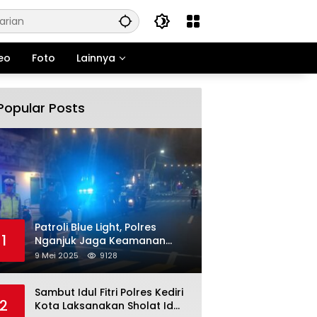
eo
Foto
Lainnya
Popular Posts
Patroli Blue Light, Polres
1
Nganjuk Jaga Keamanan
Jelang Long Weekend
9 Mei 2025
9128
Sambut Idul Fitri Polres Kediri
2
Kota Laksanakan Sholat Id