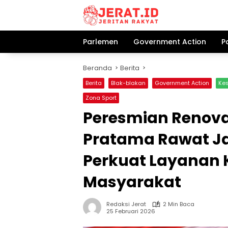
Langsung
ke
konten
Parlemen
Government Action
P
Beranda
Berita
Berita
Blak-blakan
Government Action
Ke
Zona Sport
Peresmian Renovasi
Pratama Rawat Jal
Perkuat Layanan 
Masyarakat
Redaksi Jerat
2 Min Baca
25 Februari 2026