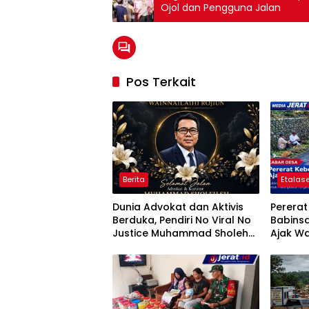
Ojol dan Pengguna Jalan
Pos Terkait
Berita
Etalase
Dunia Advokat dan Aktivis
Perera
Berduka, Pendiri No Viral No
Babins
Justice Muhammad Sholeh
Ajak Wa
Tutup Usia
Jumat B