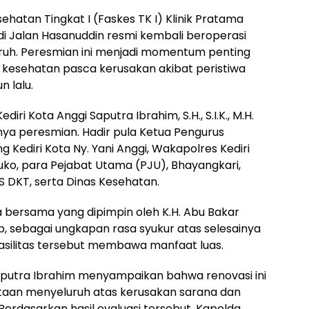
esehatan Tingkat I (Faskes TK I) Klinik Pratama
a di Jalan Hasanuddin resmi kembali beroperasi
uruh. Peresmian ini menjadi momentum penting
kesehatan pasca kerusakan akibat peristiwa
 lalu.
iri Kota Anggi Saputra Ibrahim, S.H., S.I.K., M.H.
ya peresmian. Hadir pula Ketua Pengurus
Kediri Kota Ny. Yani Anggi, Wakapolres Kediri
ko, para Pejabat Utama (PJU), Bhayangkari,
S DKT, serta Dinas Kesehatan.
 bersama yang dipimpin oleh K.H. Abu Bakar
Ab, sebagai ungkapan rasa syukur atas selesainya
asilitas tersebut membawa manfaat luas.
putra Ibrahim menyampaikan bahwa renovasi ini
ataan menyeluruh atas kerusakan sarana dan
 Berdasarkan hasil evaluasi tersebut, Kapolda