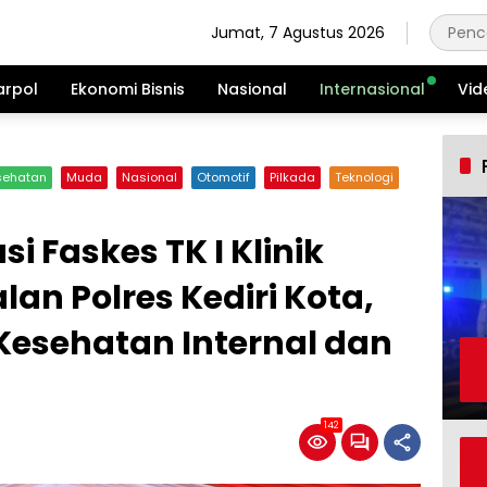
Jumat, 7 Agustus 2026
arpol
Ekonomi Bisnis
Nasional
Internasional
Vid
sehatan
Muda
Nasional
Otomotif
Pilkada
Teknologi
 Faskes TK I Klinik
an Polres Kediri Kota,
Kesehatan Internal dan
142