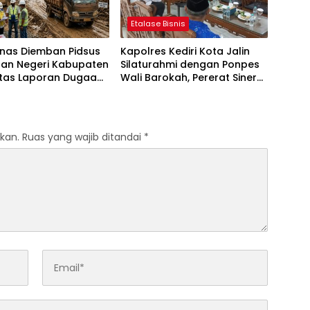
Etalase Bisnis
anas Diemban Pidsus
Kapolres Kediri Kota Jalin
aan Negeri Kabupaten
Silaturahmi dengan Ponpes
atas Laporan Dugaan
Wali Barokah, Pererat Sinergi
aan Material Ilegal
Polri dan Ulama
Tol Kediri Oleh PT.
I JAYA SENTOSA
kan.
Ruas yang wajib ditandai
*