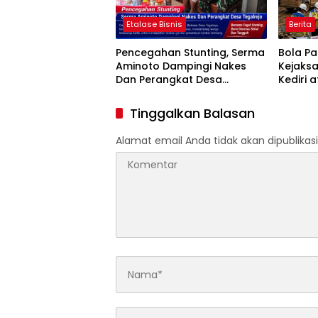
Etalase Bisnis
Berita
Pencegahan Stunting, Serma
Bola P
Aminoto Dampingi Nakes
Kejaks
Dan Perangkat Desa
Kediri 
Tegalrejo
Penggun
Proyek 
Tinggalkan Balasan
HASTAR
Alamat email Anda tidak akan dipublikasi