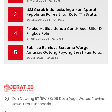
Halalbihalal
31 Maret 2025
6978
LSM Gerak Indonesia, Ingatkan Aparat
3
Kepolisian Polres Blitar Kota “Tri Brata
Polri” Harus Diamalkan
20 Oktober 2024
3037
Pelaku Mutilasi Janda Cantik Asal Blitar Di
4
Ringkus Polisi.
27 Januari 2025
2738
Babinsa Bumiayu Bersama Warga
5
Antusias Gotong Royong Bersihkan Jalan
Dusun Banaran
20 Juli 2025
2382
Dsn Dawung RT/RW 38/09 Desa Pagu Wates, Provinsi
Jawa Timur, Indonesia