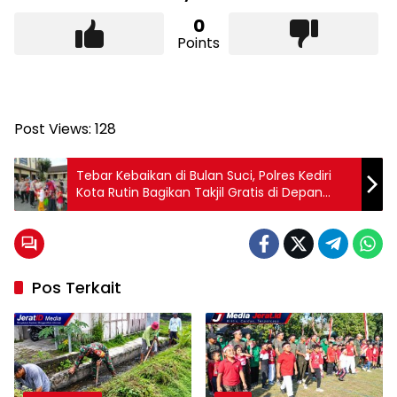
0
Points
Post Views:
128
Tebar Kebaikan di Bulan Suci, Polres Kediri
Kota Rutin Bagikan Takjil Gratis di Depan
Mako
Pos Terkait