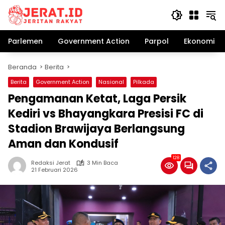
Langsung
ke
konten
Parlemen
Government Action
Parpol
Ekonomi Bi
Beranda
Berita
Berita
Government Action
Nasional
Pilkada
Pengamanan Ketat, Laga Persik
Kediri vs Bhayangkara Presisi FC di
Stadion Brawijaya Berlangsung
Aman dan Kondusif
128
Redaksi Jerat
3 Min Baca
21 Februari 2026