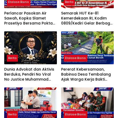
Etalase Bisnis
Berita
Perlancar Pasokan Air
Semarak HUT Ke-81
Sawah, Kopka Slamet
Kemerdekaan RI, Kodim
Prasetiyo Bersama Poktan
0809/Kediri Gelar Berbagai
Rukun Makmur 1 Bersihkan
Perlombaan
Parit Irigasi
Berita
Etalase Bisnis
Dunia Advokat dan Aktivis
Pererat Kebersamaan,
Berduka, Pendiri No Viral
Babinsa Desa Tembalang
No Justice Muhammad
Ajak Warga Kerja Bakti
Sholeh Tutup Usia
Jumat Bersih
Berita
Etalase Bisnis