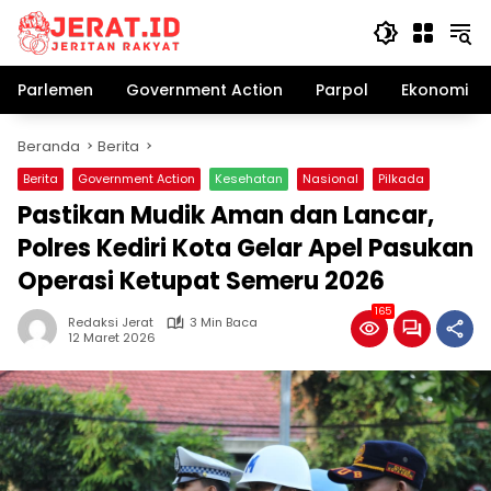
Langsung
ke
konten
Parlemen
Government Action
Parpol
Ekonomi Bi
Beranda
Berita
Berita
Government Action
Kesehatan
Nasional
Pilkada
Pastikan Mudik Aman dan Lancar,
Polres Kediri Kota Gelar Apel Pasukan
Operasi Ketupat Semeru 2026
165
Redaksi Jerat
3 Min Baca
12 Maret 2026