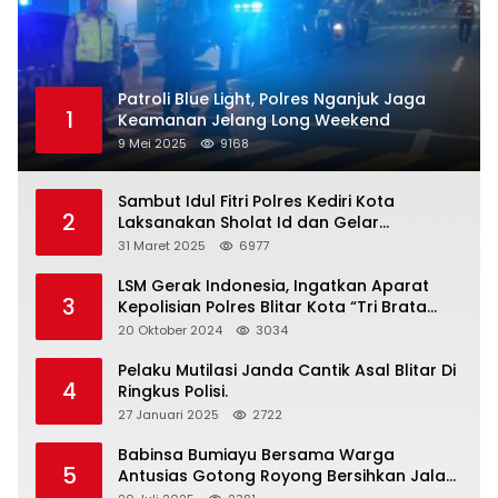
Patroli Blue Light, Polres Nganjuk Jaga
1
Keamanan Jelang Long Weekend
9 Mei 2025
9168
Sambut Idul Fitri Polres Kediri Kota
2
Laksanakan Sholat Id dan Gelar
Halalbihalal
31 Maret 2025
6977
LSM Gerak Indonesia, Ingatkan Aparat
3
Kepolisian Polres Blitar Kota “Tri Brata
Polri” Harus Diamalkan
20 Oktober 2024
3034
Pelaku Mutilasi Janda Cantik Asal Blitar Di
4
Ringkus Polisi.
27 Januari 2025
2722
Babinsa Bumiayu Bersama Warga
5
Antusias Gotong Royong Bersihkan Jalan
Dusun Banaran