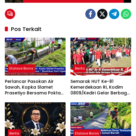
Tanpa Izin di Bulan Ramadan
Pos Terkait
Etalase Bisnis
Berita
Perlancar Pasokan Air
Semarak HUT Ke-81
Sawah, Kopka Slamet
Kemerdekaan RI, Kodim
Prasetiyo Bersama Poktan
0809/Kediri Gelar Berbagai
Rukun Makmur 1 Bersihkan
Perlombaan
Parit Irigasi
Berita
Etalase Bisnis