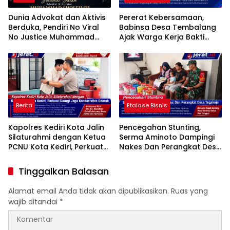
Dunia Advokat dan Aktivis
Pererat Kebersamaan,
Berduka, Pendiri No Viral
Babinsa Desa Tembalang
No Justice Muhammad
Ajak Warga Kerja Bakti
Sholeh Tutup Usia
Jumat Bersih
Berita
Etalase Bisnis
Kapolres Kediri Kota Jalin
Pencegahan Stunting,
Silaturahmi dengan Ketua
Serma Aminoto Dampingi
PCNU Kota Kediri, Perkuat
Nakes Dan Perangkat Desa
Sinergi Jaga Kondusivitas
Tegalrejo
Daerah
Tinggalkan Balasan
Alamat email Anda tidak akan dipublikasikan.
Ruas yang
wajib ditandai
*