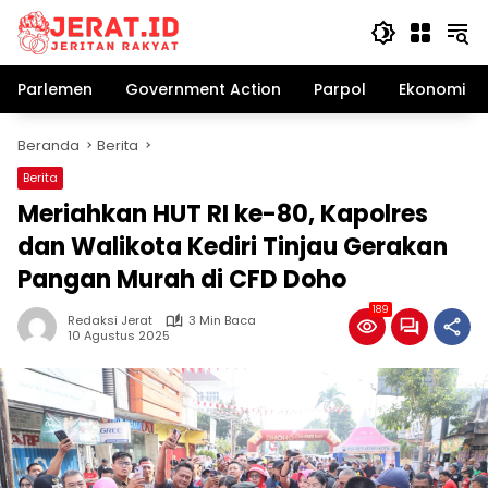
Langsung
ke
konten
Parlemen
Government Action
Parpol
Ekonomi Bi
Beranda
Berita
Berita
Meriahkan HUT RI ke-80, Kapolres
dan Walikota Kediri Tinjau Gerakan
Pangan Murah di CFD Doho
189
Redaksi Jerat
3 Min Baca
10 Agustus 2025