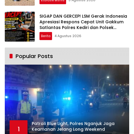
SIGAP DAN GERCEP! LSM Gerak Indonesia
Apresiasi Respons Cepat Unit Gakkum
Satlantas Polres Kediri dan Polsek
Ngadiluwih dalam Penanganan
Berita
4 Agustus 2026
Kecelakaan Lalu Lintas
Popular Posts
Patroli Blue Light, Polres Nganjuk Jaga
1
Keamanan Jelang Long Weekend