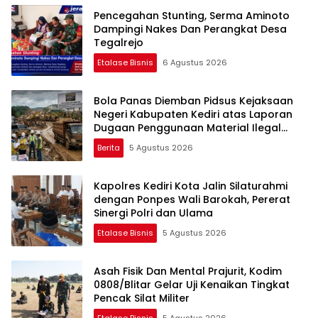
Pencegahan Stunting, Serma Aminoto
Dampingi Nakes Dan Perangkat Desa
Tegalrejo
Etalase Bisnis
6 Agustus 2026
Bola Panas Diemban Pidsus Kejaksaan
Negeri Kabupaten Kediri atas Laporan
Dugaan Penggunaan Material Ilegal
Proyek Tol Kediri Oleh PT. HASTARI JAYA
Berita
5 Agustus 2026
SENTOSA
Kapolres Kediri Kota Jalin Silaturahmi
dengan Ponpes Wali Barokah, Pererat
Sinergi Polri dan Ulama
Etalase Bisnis
5 Agustus 2026
Asah Fisik Dan Mental Prajurit, Kodim
0808/Blitar Gelar Uji Kenaikan Tingkat
Pencak Silat Militer
Etalase Bisnis
5 Agustus 2026