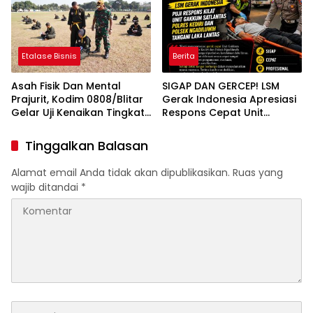
Ilegal Proyek Tol Kediri
Oleh PT. HASTARI JAYA
SENTOSA
Etalase Bisnis
Berita
Asah Fisik Dan Mental
SIGAP DAN GERCEP! LSM
Prajurit, Kodim 0808/Blitar
Gerak Indonesia Apresiasi
Gelar Uji Kenaikan Tingkat
Respons Cepat Unit
Pencak Silat Militer
Gakkum Satlantas Polres
Kediri dan Polsek
Tinggalkan Balasan
Ngadiluwih dalam
Penanganan Kecelakaan
Alamat email Anda tidak akan dipublikasikan.
Ruas yang
Lalu Lintas
wajib ditandai
*