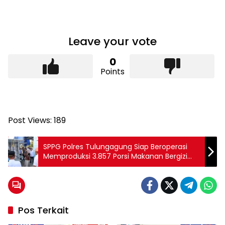
Leave your vote
0
Points
Post Views:
189
SPPG Polres Tulungagung Siap Beroperasi
Memproduksi 3.857 Porsi Makanan Bergizi
Tiap Hari
Pos Terkait