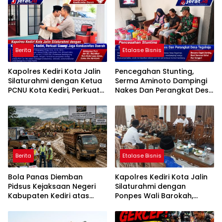
Berita
Etalase Bisnis
Kapolres Kediri Kota Jalin
Pencegahan Stunting,
Silaturahmi dengan Ketua
Serma Aminoto Dampingi
PCNU Kota Kediri, Perkuat
Nakes Dan Perangkat Desa
Sinergi Jaga Kondusivitas
Tegalrejo
Daerah
Berita
Etalase Bisnis
Bola Panas Diemban
Kapolres Kediri Kota Jalin
Pidsus Kejaksaan Negeri
Silaturahmi dengan
Kabupaten Kediri atas
Ponpes Wali Barokah,
Laporan Dugaan
Pererat Sinergi Polri dan
Penggunaan Material
Ulama