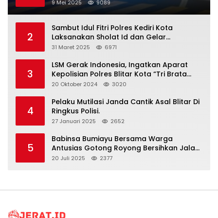
9 Mei 2025
9089
Sambut Idul Fitri Polres Kediri Kota
2
Laksanakan Sholat Id dan Gelar
Halalbihalal
31 Maret 2025
6971
LSM Gerak Indonesia, Ingatkan Aparat
3
Kepolisian Polres Blitar Kota “Tri Brata
Polri” Harus Diamalkan
20 Oktober 2024
3020
Pelaku Mutilasi Janda Cantik Asal Blitar Di
4
Ringkus Polisi.
27 Januari 2025
2652
Babinsa Bumiayu Bersama Warga
5
Antusias Gotong Royong Bersihkan Jalan
Dusun Banaran
20 Juli 2025
2377