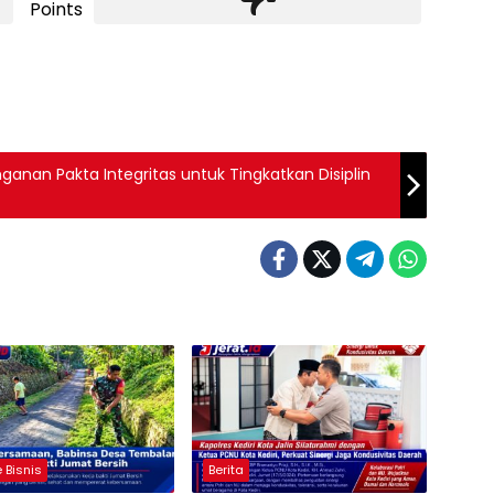
Points
nan Pakta Integritas untuk Tingkatkan Disiplin
 Bisnis
Berita