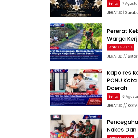
Berita
7 Agustu
JERAT.ID | Surab
Pererat Ke
Warga Kerj
Etalase Bisnis
JERAT.ID // Bli
Kapolres Ke
PCNU Kota K
Daerah
Berita
6 Agust
JERAT.ID // KOTA 
Pencegaha
Nakes Dan 
Etalase Bisnis