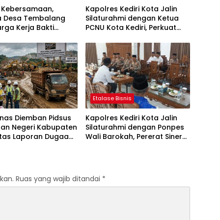
t Kebersamaan,
Kapolres Kediri Kota Jalin
a Desa Tembalang
Silaturahmi dengan Ketua
rga Kerja Bakti
PCNU Kota Kediri, Perkuat
ersih
Sinergi Jaga Kondusivitas
Daerah
Etalase Bisnis
anas Diemban Pidsus
Kapolres Kediri Kota Jalin
aan Negeri Kabupaten
Silaturahmi dengan Ponpes
atas Laporan Dugaan
Wali Barokah, Pererat Sinergi
aan Material Ilegal
Polri dan Ulama
Tol Kediri Oleh PT.
I JAYA SENTOSA
kan.
Ruas yang wajib ditandai
*