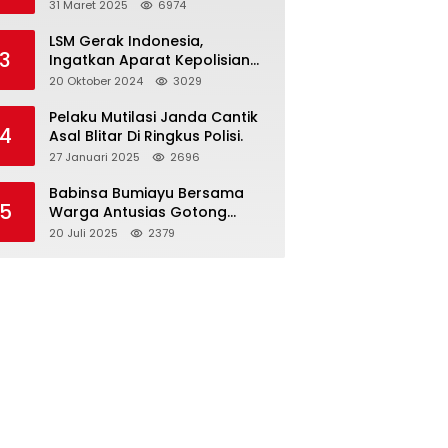
dan Gelar Halalbihalal
31 Maret 2025
6974
LSM Gerak Indonesia,
3
Ingatkan Aparat Kepolisian
Polres Blitar Kota “Tri Brata
20 Oktober 2024
3029
Polri” Harus Diamalkan
Pelaku Mutilasi Janda Cantik
4
Asal Blitar Di Ringkus Polisi.
27 Januari 2025
2696
Babinsa Bumiayu Bersama
5
Warga Antusias Gotong
Royong Bersihkan Jalan
20 Juli 2025
2379
Dusun Banaran