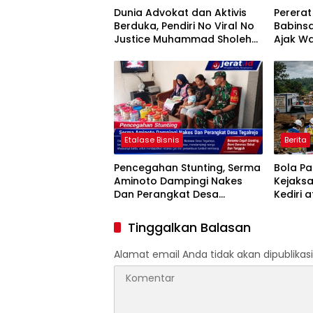
Dunia Advokat dan Aktivis
Perera
Berduka, Pendiri No Viral No
Babins
Justice Muhammad Sholeh
Ajak Wa
Tutup Usia
Jumat B
Etalase Bisnis
Berita
Pencegahan Stunting, Serma
Bola P
Aminoto Dampingi Nakes
Kejaks
Dan Perangkat Desa
Kediri 
Tegalrejo
Penggun
Proyek 
Tinggalkan Balasan
HASTAR
Alamat email Anda tidak akan dipublikasi