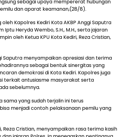
erlangsung sebagai upaya mempererat hubungan
emilu dan aparat keamanan,(28/8).
g oleh Kapolres Kediri Kota AKBP Anggi Saputra
lkam Iptu Heryda Wembo, S.H., M.H., serta jajaran
mpin oleh Ketua KPU Kota Kediri, Reza Cristian,
i Saputra menyampaikan apresiasi dan terima
ehadirannya sebagai bentuk sinergitas yang
caran demokrasi di Kota Kediri. Kapolres juga
i terkait antusiasme masyarakat serta
kada sebelumnya.
 sama yang sudah terjalin ini terus
 bisa menjadi contoh pelaksanaan pemilu yang
i, Reza Cristian, menyampaikan rasa terima kasih
 dan jajaran Polres. Ia menegaskan pentingnya