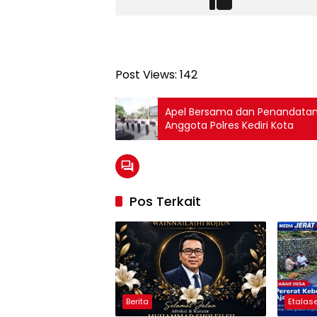
Post Views:
142
Apel Bersama dan Penandatanga
Anggota Polres Kediri Kota
Pos Terkait
Berita
Etalase