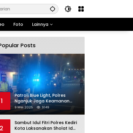
eo
Foto
Lainnya
Popular Posts
Patroli Blue Light, Polres
1
Nganjuk Jaga Keamanan
Jelang Long Weekend
9 Mei 2025
9149
Sambut Idul Fitri Polres Kediri
2
Kota Laksanakan Sholat Id