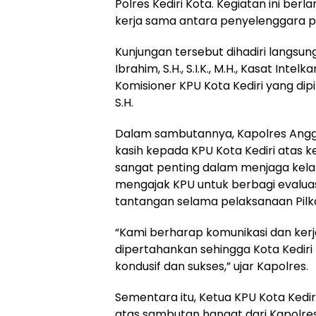
Polres Kediri Kota. Kegiatan ini b
kerja sama antara penyelenggara p
Kunjungan tersebut dihadiri langsun
Ibrahim, S.H., S.I.K., M.H., Kasat Inte
Komisioner KPU Kota Kediri yang dipi
S.H.
Dalam sambutannya, Kapolres Angg
kasih kepada KPU Kota Kediri atas k
sangat penting dalam menjaga kelan
mengajak KPU untuk berbagi evaluas
tantangan selama pelaksanaan Pil
“Kami berharap komunikasi dan kerja
dipertahankan sehingga Kota Kediri
kondusif dan sukses,” ujar Kapolres.
Sementara itu, Ketua KPU Kota Kedir
atas sambutan hangat dari Kapolres