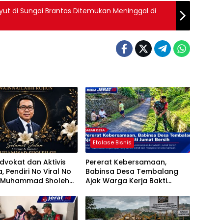
t di Sungai Brantas Ditemukan Meninggal di
Etalase Bisnis
dvokat dan Aktivis
Pererat Kebersamaan,
, Pendiri No Viral No
Babinsa Desa Tembalang
e Muhammad Sholeh
Ajak Warga Kerja Bakti
sia
Jumat Bersih