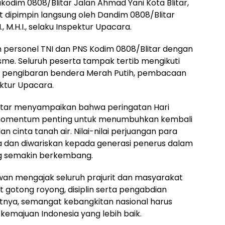
odim 0808/Blitar Jalan Ahmad Yani Kota Blitar,
 dipimpin langsung oleh Dandim 0808/Blitar
., M.H.I., selaku Inspektur Upacara.
uh personel TNI dan PNS Kodim 0808/Blitar dengan
me. Seluruh peserta tampak tertib mengikuti
ari pengibaran bendera Merah Putih, pembacaan
ktur Upacara.
tar menyampaikan bahwa peringatan Hari
momentum penting untuk menumbuhkan kembali
cinta tanah air. Nilai-nilai perjuangan para
a dan diwariskan kepada generasi penerus dalam
g semakin berkembang.
dyawan mengajak seluruh prajurit dan masyarakat
gotong royong, disiplin serta pengabdian
nya, semangat kebangkitan nasional harus
 kemajuan Indonesia yang lebih baik.