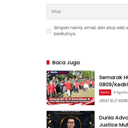
Simpan nama, email, dan situs web 
berikutnya.
Baca Juga
Semarak HU
0809/Kedir
Berita
9 Agust
JERAT.ID // KED
Dunia Advok
Justice M