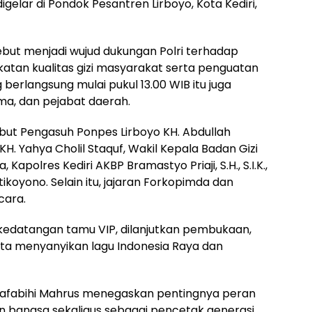
gelar di Pondok Pesantren Lirboyo, Kota Kediri,
ebut menjadi wujud dukungan Polri terhadap
tan kualitas gizi masyarakat serta penguatan
berlangsung mulai pukul 13.00 WIB itu juga
ama, dan pejabat daerah.
but Pengasuh Ponpes Lirboyo KH. Abdullah
. Yahya Cholil Staquf, Wakil Kepala Badan Gizi
 Kapolres Kediri AKBP Bramastyo Priaji, S.H., S.I.K.,
tikoyono. Selain itu, jajaran Forkopimda dan
cara.
 kedatangan tamu VIP, dilanjutkan pembukaan,
rta menyanyikan lagu Indonesia Raya dan
Kafabihi Mahrus menegaskan pentingnya peran
n bangsa sekaligus sebagai pencetak generasi