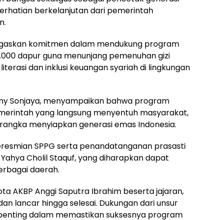
perhatian berkelanjutan dari pemerintah
n.
negaskan komitmen dalam mendukung program
.000 dapur guna menunjang pemenuhan gizi
terasi dan inklusi keuangan syariah di lingkungan
 Sony Sonjaya, menyampaikan bahwa program
merintah yang langsung menyentuh masyarakat,
rangka menyiapkan generasi emas Indonesia.
eresmian SPPG serta penandatanganan prasasti
Yahya Cholil Staquf, yang diharapkan dapat
rbagai daerah.
ta AKBP Anggi Saputra Ibrahim beserta jajaran,
dan lancar hingga selesai. Dukungan dari unsur
n penting dalam memastikan suksesnya program