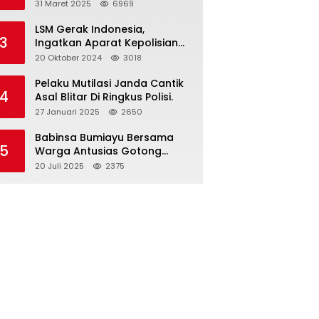
dan Gelar Halalbihalal
31 Maret 2025
6969
LSM Gerak Indonesia,
3
Ingatkan Aparat Kepolisian
Polres Blitar Kota “Tri Brata
20 Oktober 2024
3018
Polri” Harus Diamalkan
Pelaku Mutilasi Janda Cantik
4
Asal Blitar Di Ringkus Polisi.
27 Januari 2025
2650
Babinsa Bumiayu Bersama
5
Warga Antusias Gotong
Royong Bersihkan Jalan
20 Juli 2025
2375
Dusun Banaran