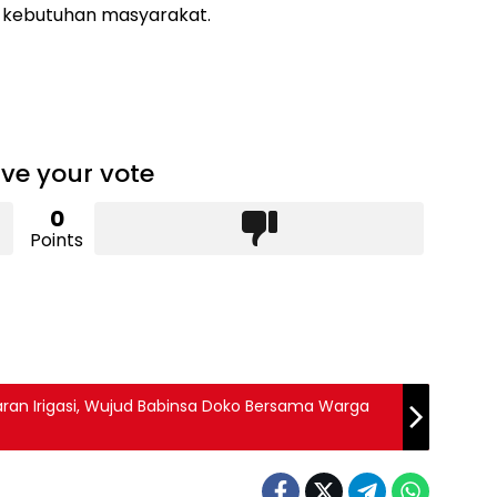
 kebutuhan masyarakat.
ve your vote
0
Points
ran Irigasi, Wujud Babinsa Doko Bersama Warga