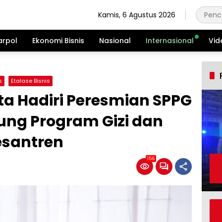
Kamis, 6 Agustus 2026
arpol
Ekonomi Bisnis
Nasional
Internasional
Vid
s
Etalase Bisnis
ota Hadiri Peresmian SPPG
kung Program Gizi dan
santren
156