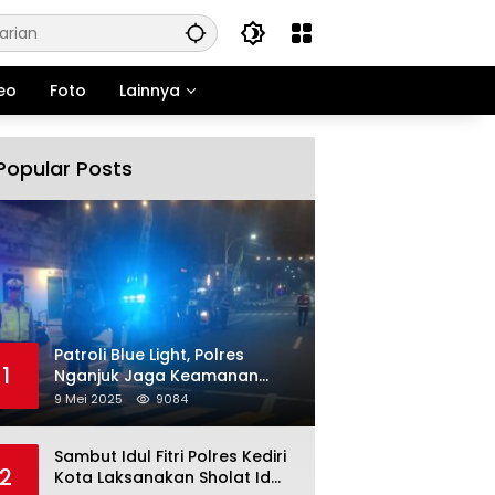
eo
Foto
Lainnya
Popular Posts
Patroli Blue Light, Polres
1
Nganjuk Jaga Keamanan
Jelang Long Weekend
9 Mei 2025
9084
Sambut Idul Fitri Polres Kediri
2
Kota Laksanakan Sholat Id