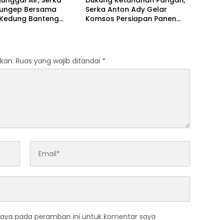
unggal Air, Serka
Dukung Ketahanan Pangan,
ungep Bersama
Serka Anton Ady Gelar
Kedung Banteng
Komsos Persiapan Panen
 Royong Bersihkan
Jagung Bersama Poktan
Rahayu
kan.
Ruas yang wajib ditandai
*
saya pada peramban ini untuk komentar saya