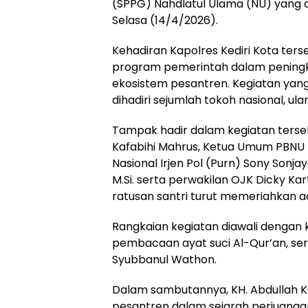
(SPPG) Nahdlatul Ulama (NU) yang di
Selasa (14/4/2026).
Kehadiran Kapolres Kediri Kota ters
program pemerintah dalam peningka
ekosistem pesantren. Kegiatan yang 
dihadiri sejumlah tokoh nasional, ul
Tampak hadir dalam kegiatan terse
Kafabihi Mahrus, Ketua Umum PBNU KH
Nasional Irjen Pol (Purn) Sony Sonjaya,
M.Si. serta perwakilan OJK Dicky Kar
ratusan santri turut memeriahkan a
Rangkaian kegiatan diawali dengan
pembacaan ayat suci Al-Qur’an, se
Syubbanul Wathon.
Dalam sambutannya, KH. Abdullah 
pesantren dalam sejarah perjuanga