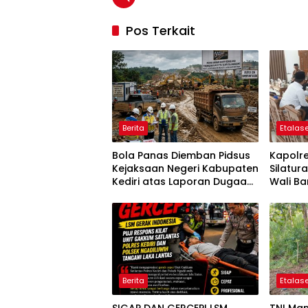
Pos Terkait
Berita
Etalase
Bola Panas Diemban Pidsus
Kapolre
Kejaksaan Negeri Kabupaten
Silatu
Kediri atas Laporan Dugaan
Wali Ba
Penggunaan Material Ilegal
Polri d
Proyek Tol Kediri Oleh PT.
HASTARI JAYA SENTOSA
Berita
Etalase