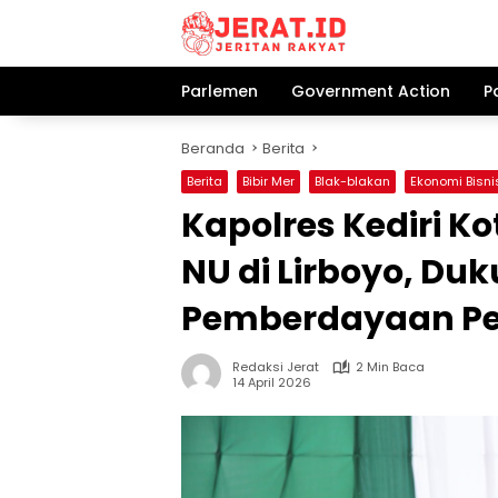
Langsung
ke
konten
Parlemen
Government Action
P
Beranda
Berita
Berita
Bibir Mer
Blak-blakan
Ekonomi Bisni
Kapolres Kediri K
NU di Lirboyo, Du
Pemberdayaan Pe
Redaksi Jerat
2 Min Baca
14 April 2026