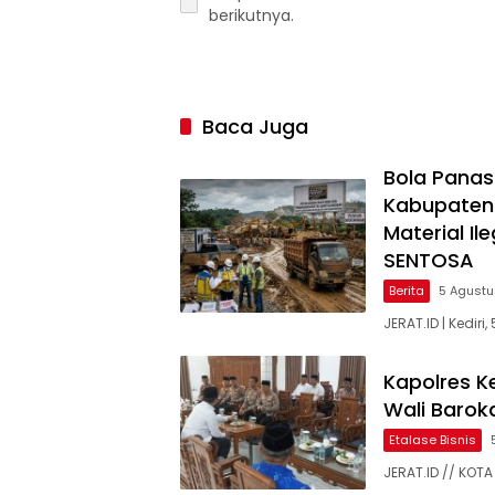
berikutnya.
Baca Juga
Bola Panas
Kabupaten
Material Il
SENTOSA
Berita
5 Agust
JERAT.ID | Kedir
Kapolres K
Wali Baroka
Etalase Bisnis
JERAT.ID // KOTA 