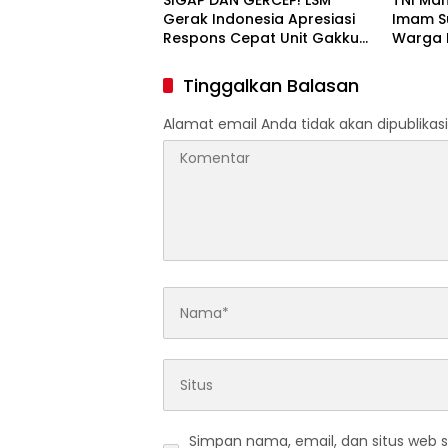
SIGAP DAN GERCEP! LSM
TNI Man
Gerak Indonesia Apresiasi
Imam S
Respons Cepat Unit Gakkum
Warga 
Satlantas Polres Kediri dan
Gotong
Polsek Ngadiluwih dalam
Irigasi
Tinggalkan Balasan
Penanganan Kecelakaan
Lalu Lintas
Alamat email Anda tidak akan dipublikasi
Simpan nama, email, dan situs web 