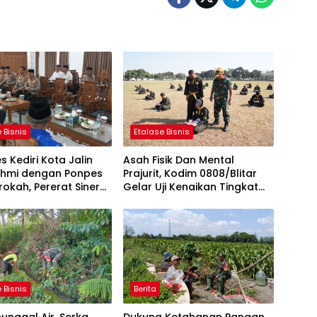
 Bisnis
Etalase Bisnis
s Kediri Kota Jalin
Asah Fisik Dan Mental
rahmi dengan Ponpes
Prajurit, Kodim 0808/Blitar
rokah, Pererat Sinergi
Gelar Uji Kenaikan Tingkat
an Ulama
Pencak Silat Militer
 Bisnis
Berita