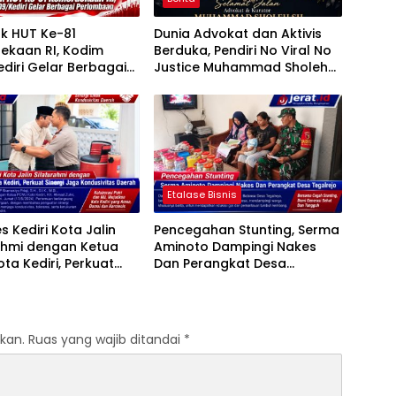
k HUT Ke-81
Dunia Advokat dan Aktivis
ekaan RI, Kodim
Berduka, Pendiri No Viral No
diri Gelar Berbagai
Justice Muhammad Sholeh
baan
Tutup Usia
Etalase Bisnis
s Kediri Kota Jalin
Pencegahan Stunting, Serma
ahmi dengan Ketua
Aminoto Dampingi Nakes
ta Kediri, Perkuat
Dan Perangkat Desa
 Jaga Kondusivitas
Tegalrejo
kan.
Ruas yang wajib ditandai
*