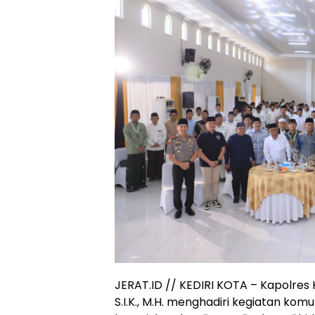
JERAT.ID // KEDIRI KOTA – Kapolres K
S.I.K., M.H. menghadiri kegiatan ko