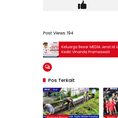
Post Views:
194
Keluarga Besar MEDIA Jerat.id
Kediri Vinanda Prameswati
Pos Terkait
Etalase Bisnis
Berita