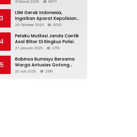
dan Gelar Halalbihalal
31 Maret 2025
6977
LSM Gerak Indonesia,
3
Ingatkan Aparat Kepolisian
Polres Blitar Kota “Tri Brata
20 Oktober 2024
3033
Polri” Harus Diamalkan
Pelaku Mutilasi Janda Cantik
4
Asal Blitar Di Ringkus Polisi.
27 Januari 2025
2719
Babinsa Bumiayu Bersama
5
Warga Antusias Gotong
Royong Bersihkan Jalan
20 Juli 2025
2381
Dusun Banaran