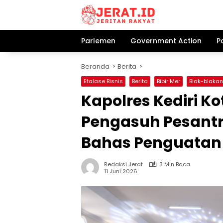
Langsung
ke
konten
Parlemen
Government Action
P
Beranda
Berita
Etalase Bisnis
Berita
Bibir Mer
Blak-blakan
Kapolres Kediri K
Pengasuh Pesantr
Bahas Penguatan 
Redaksi Jerat
3 Min Baca
11 Juni 2026