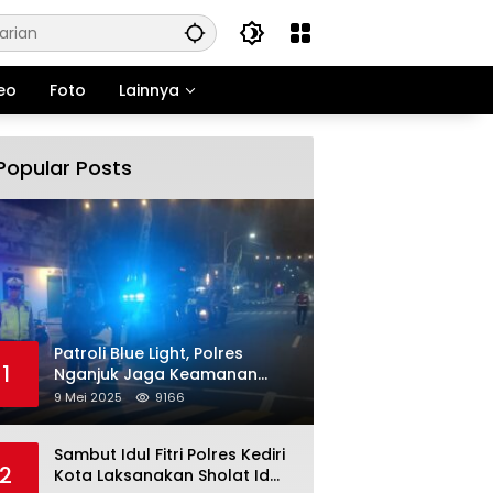
eo
Foto
Lainnya
Popular Posts
Patroli Blue Light, Polres
1
Nganjuk Jaga Keamanan
Jelang Long Weekend
9 Mei 2025
9166
Sambut Idul Fitri Polres Kediri
2
Kota Laksanakan Sholat Id