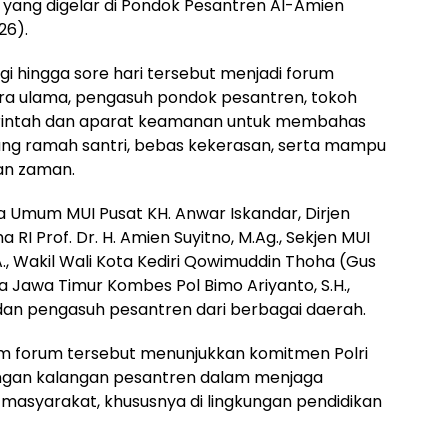
d yang digelar di Pondok Pesantren Al-Amien
26).
gi hingga sore hari tersebut menjadi forum
a ulama, pengasuh pondok pesantren, tokoh
merintah dan aparat keamanan untuk membahas
ang ramah santri, bebas kekerasan, serta mampu
n zaman.
a Umum MUI Pusat KH. Anwar Iskandar, Dirjen
I Prof. Dr. H. Amien Suyitno, M.Ag., Sekjen MUI
., Wakil Wali Kota Kediri Qowimuddin Thoha (Gus
a Jawa Timur Kombes Pol Bimo Ariyanto, S.H.,
al dan pengasuh pesantren dari berbagai daerah.
am forum tersebut menunjukkan komitmen Polri
engan kalangan pesantren dalam menjaga
 masyarakat, khususnya di lingkungan pendidikan