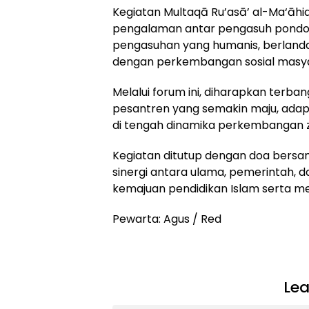
Kegiatan Multaqā Ru’asā’ al-Ma‘āhi
pengalaman antar pengasuh pond
pengasuhan yang humanis, berlandask
dengan perkembangan sosial masya
Melalui forum ini, diharapkan ter
pesantren yang semakin maju, ada
di tengah dinamika perkembangan 
Kegiatan ditutup dengan doa bersa
sinergi antara ulama, pemerintah
kemajuan pendidikan Islam serta me
Pewarta: Agus / Red
Lea