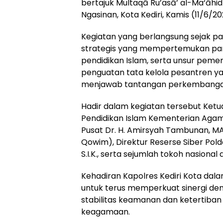
bertajuk Multaqā Ru’asā’ al-Ma‘āhi
Ngasinan, Kota Kediri, Kamis (11/6/20
Kegiatan yang berlangsung sejak pa
strategis yang mempertemukan par
pendidikan Islam, serta unsur pe
penguatan tata kelola pesantren y
menjawab tantangan perkembanga
Hadir dalam kegiatan tersebut Ketu
Pendidikan Islam Kementerian Agama R
Pusat Dr. H. Amirsyah Tambunan, MA
Qowim), Direktur Reserse Siber Pold
S.I.K., serta sejumlah tokoh nasion
Kehadiran Kapolres Kediri Kota dal
untuk terus memperkuat sinergi d
stabilitas keamanan dan ketertiban
keagamaan.