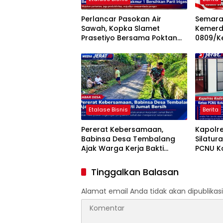
Perlancar Pasokan Air
Semara
Sawah, Kopka Slamet
Kemerd
Prasetiyo Bersama Poktan
0809/Ke
Rukun Makmur 1 Bersihkan
Perlom
Parit Irigasi
Etalase Bisnis
Berita
Pererat Kebersamaan,
Kapolre
Babinsa Desa Tembalang
Silatur
Ajak Warga Kerja Bakti
PCNU Ko
Jumat Bersih
Sinergi
Daerah
Tinggalkan Balasan
Alamat email Anda tidak akan dipublikasi