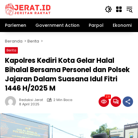
Langsung
ke
konten
Parlemen
Government Action
Parpol
Ekonomi Bi
Beranda
Berita
Berita
Kapolres Kediri Kota Gelar Halal
Bihalal Bersama Personel dan Polsek
Jajaran Dalam Suasana Idul Fitri
1446 H/2025 M
231
Redaksi Jerat
2 Min Baca
8 April 2025