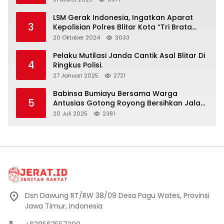
LSM Gerak Indonesia, Ingatkan Aparat
3
Kepolisian Polres Blitar Kota “Tri Brata
Polri” Harus Diamalkan
20 Oktober 2024
3033
Pelaku Mutilasi Janda Cantik Asal Blitar Di
4
Ringkus Polisi.
27 Januari 2025
2721
Babinsa Bumiayu Bersama Warga
5
Antusias Gotong Royong Bersihkan Jalan
Dusun Banaran
20 Juli 2025
2381
Dsn Dawung RT/RW 38/09 Desa Pagu Wates, Provinsi
Jawa Timur, Indonesia