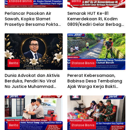
Etalase Bisnis
Berita
Perlancar Pasokan Air
Semarak HUT Ke-81
Sawah, Kopka Slamet
Kemerdekaan RI, Kodim
Prasetiyo Bersama Poktan
0809/Kediri Gelar Berbagai
Rukun Makmur 1 Bersihkan
Perlombaan
Parit Irigasi
Berita
Etalase Bisnis
Dunia Advokat dan Aktivis
Pererat Kebersamaan,
Berduka, Pendiri No Viral
Babinsa Desa Tembalang
No Justice Muhammad
Ajak Warga Kerja Bakti
Sholeh Tutup Usia
Jumat Bersih
Berita
Etalase Bisnis