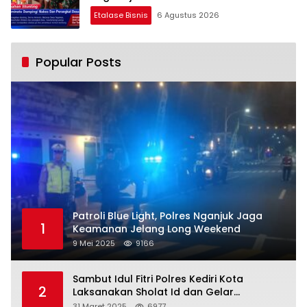
Etalase Bisnis
6 Agustus 2026
Popular Posts
Patroli Blue Light, Polres Nganjuk Jaga
1
Keamanan Jelang Long Weekend
9 Mei 2025
9166
Sambut Idul Fitri Polres Kediri Kota
2
Laksanakan Sholat Id dan Gelar
Halalbihalal
31 Maret 2025
6977