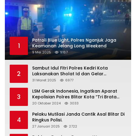
Patroli Blue Light, Polres Nganjuk Jaga
1
Keamanan Jelang Long Weekend
9 Mei 2025
9167
Sambut Idul Fitri Polres Kediri Kota
2
Laksanakan Sholat Id dan Gelar
Halalbihalal
31 Maret 2025
6977
LSM Gerak Indonesia, Ingatkan Aparat
3
Kepolisian Polres Blitar Kota “Tri Brata
Polri” Harus Diamalkan
20 Oktober 2024
3033
Pelaku Mutilasi Janda Cantik Asal Blitar Di
4
Ringkus Polisi.
27 Januari 2025
2722