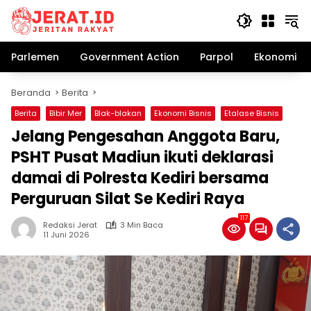
Langsung
ke
konten
Parlemen
Government Action
Parpol
Ekonomi Bi
Beranda
Berita
Berita
Bibir Mer
Blak-blakan
Ekonomi Bisnis
Etalase Bisnis
Jelang Pengesahan Anggota Baru,
PSHT Pusat Madiun ikuti deklarasi
damai di Polresta Kediri bersama
Perguruan Silat Se Kediri Raya
117
Redaksi Jerat
3 Min Baca
11 Juni 2026