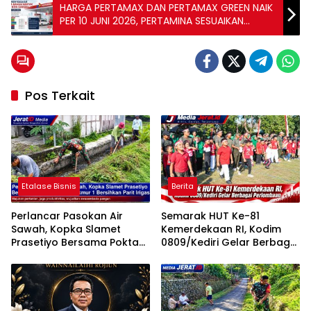
HARGA PERTAMAX DAN PERTAMAX GREEN NAIK
PER 10 JUNI 2026, PERTAMINA SESUAIKAN
HARGA BBM NON-SUBSIDI
Pos Terkait
Etalase Bisnis
Berita
Perlancar Pasokan Air
Semarak HUT Ke-81
Sawah, Kopka Slamet
Kemerdekaan RI, Kodim
Prasetiyo Bersama Poktan
0809/Kediri Gelar Berbagai
Rukun Makmur 1 Bersihkan
Perlombaan
Parit Irigasi