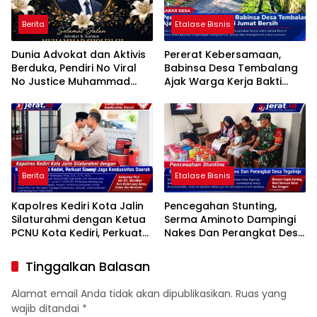
Berita
Etalase Bisnis
Dunia Advokat dan Aktivis
Pererat Kebersamaan,
Berduka, Pendiri No Viral
Babinsa Desa Tembalang
No Justice Muhammad
Ajak Warga Kerja Bakti
Sholeh Tutup Usia
Jumat Bersih
Berita
Etalase Bisnis
Kapolres Kediri Kota Jalin
Pencegahan Stunting,
Silaturahmi dengan Ketua
Serma Aminoto Dampingi
PCNU Kota Kediri, Perkuat
Nakes Dan Perangkat Desa
Sinergi Jaga Kondusivitas
Tegalrejo
Daerah
Tinggalkan Balasan
Alamat email Anda tidak akan dipublikasikan.
Ruas yang
wajib ditandai
*