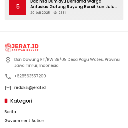
Babinsa Bumiayu Bersama Warga
5
Antusias Gotong Royong Bersihkan Jalan
Dusun Banaran
20 Juli 2025
2381
Dsn Dawung RT/RW 38/09 Desa Pagu Wates, Provinsi
Jawa Timur, Indonesia
+628563557200
redaksi@jerat.id
Kategori
Berita
Government Action