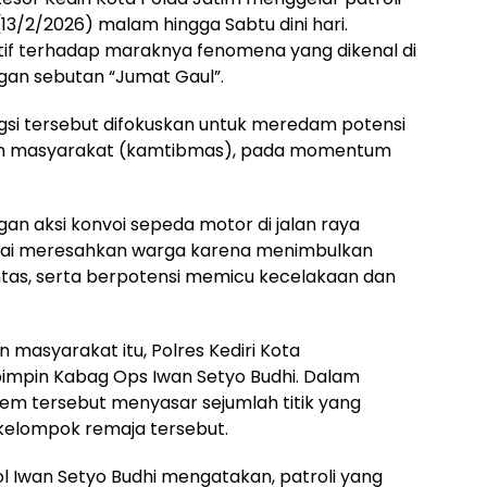
3/2/2026) malam hingga Sabtu dini hari.
atif terhadap maraknya fenomena yang dikenal di
an sebutan “Jumat Gaul”.
ngsi tersebut difokuskan untuk meredam potensi
an masyarakat (kamtibmas), pada momentum
an aksi konvoi sepeda motor di jalan raya
dinilai meresahkan warga karena menimbulkan
intas, serta berpotensi memicu kecelakaan dan
asyarakat itu, Polres Kediri Kota
pimpin Kabag Ops Iwan Setyo Budhi. Dalam
tem tersebut menyasar sejumlah titik yang
 kelompok remaja tersebut.
l Iwan Setyo Budhi mengatakan, patroli yang