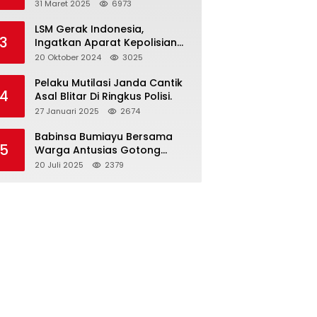
dan Gelar Halalbihalal
31 Maret 2025
6973
LSM Gerak Indonesia,
3
Ingatkan Aparat Kepolisian
Polres Blitar Kota “Tri Brata
20 Oktober 2024
3025
Polri” Harus Diamalkan
Pelaku Mutilasi Janda Cantik
4
Asal Blitar Di Ringkus Polisi.
27 Januari 2025
2674
Babinsa Bumiayu Bersama
5
Warga Antusias Gotong
Royong Bersihkan Jalan
20 Juli 2025
2379
Dusun Banaran