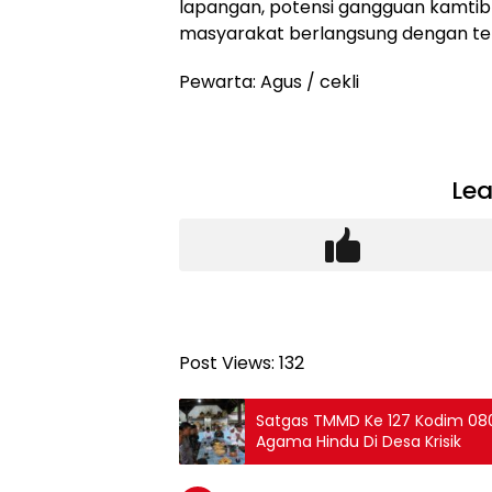
lapangan, potensi gangguan kamtibm
masyarakat berlangsung dengan te
Pewarta: Agus / cekli
Lea
Post Views:
132
Satgas TMMD Ke 127 Kodim 08
Agama Hindu Di Desa Krisik