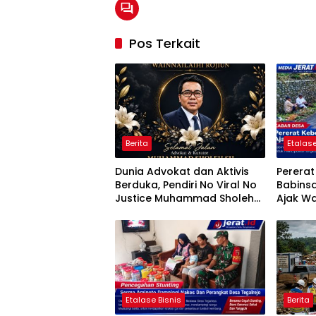
Pos Terkait
Berita
Etalase
Dunia Advokat dan Aktivis
Perera
Berduka, Pendiri No Viral No
Babins
Justice Muhammad Sholeh
Ajak Wa
Tutup Usia
Jumat B
Etalase Bisnis
Berita