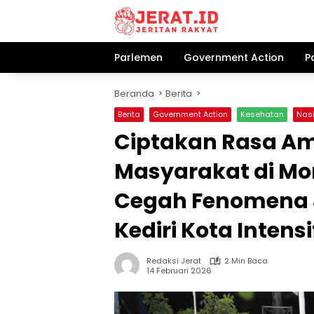
Langsung
ke
konten
Parlemen
Government Action
P
Beranda
Berita
Berita
Government Action
Kesehatan
Nas
Ciptakan Rasa Am
Masyarakat di Mo
Cegah Fenomena J
Kediri Kota Inten
Redaksi Jerat
2 Min Baca
14 Februari 2026