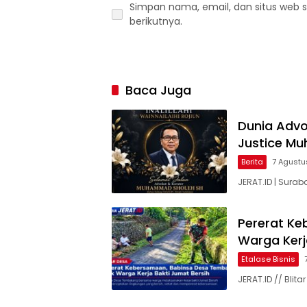
Simpan nama, email, dan situs web 
berikutnya.
Baca Juga
Dunia Advok
Justice M
Berita
7 Agustu
JERAT.ID | Surab
Pererat Ke
Warga Kerj
Etalase Bisnis
JERAT.ID // Bli