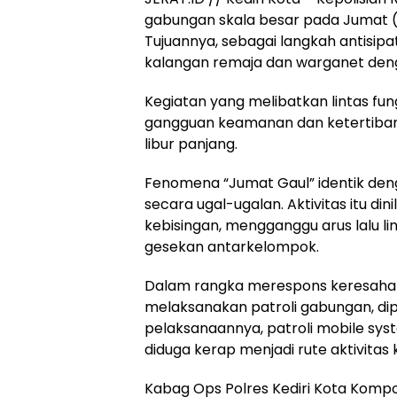
gabungan skala besar pada Jumat (1
Tujuannya, sebagai langkah antisip
kalangan remaja dan warganet deng
Kegiatan yang melibatkan lintas fu
gangguan keamanan dan ketertib
libur panjang.
Fenomena “Jumat Gaul” identik deng
secara ugal-ugalan. Aktivitas itu 
kebisingan, mengganggu arus lalu l
gesekan antarkelompok.
Dalam rangka merespons keresahan m
melaksanakan patroli gabungan, di
pelaksanaannya, patroli mobile sys
diduga kerap menjadi rute aktivitas
Kabag Ops Polres Kediri Kota Kompo