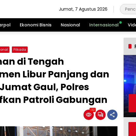
Jumat, 7 Agustus 2026
arpol
Ekonomi Bisnis
Nasional
Internasional
Vid
ional
Pilkada
an di Tengah
men Libur Panjang dan
umat Gaul, Polres
sifkan Patroli Gabungan
132