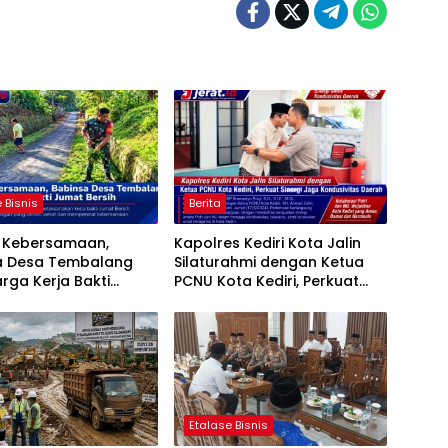
 Bisnis
Berita
t Kebersamaan,
Kapolres Kediri Kota Jalin
a Desa Tembalang
Silaturahmi dengan Ketua
rga Kerja Bakti
PCNU Kota Kediri, Perkuat
ersih
Sinergi Jaga Kondusivitas
Daerah
Etalase Bisnis