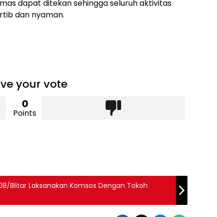
as dapat ditekan sehingga seluruh aktivitas
rtib dan nyaman.
ve your vote
0
Points
08/Blitar Laksanakan Komsos Dengan Tokoh