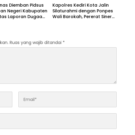
anas Diemban Pidsus
Kapolres Kediri Kota Jalin
aan Negeri Kabupaten
Silaturahmi dengan Ponpes
atas Laporan Dugaan
Wali Barokah, Pererat Sinergi
aan Material Ilegal
Polri dan Ulama
Tol Kediri Oleh PT.
I JAYA SENTOSA
kan.
Ruas yang wajib ditandai
*