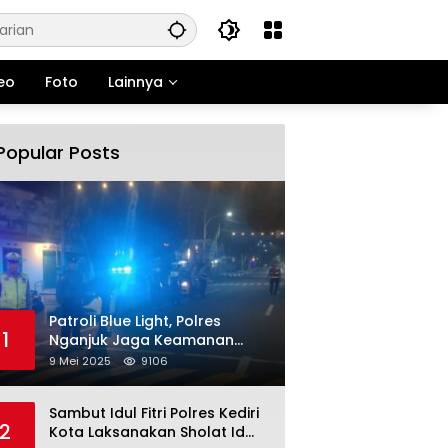
eo
Foto
Lainnya
Popular Posts
Patroli Blue Light, Polres
1
Nganjuk Jaga Keamanan
Jelang Long Weekend
9 Mei 2025
9106
Sambut Idul Fitri Polres Kediri
2
Kota Laksanakan Sholat Id