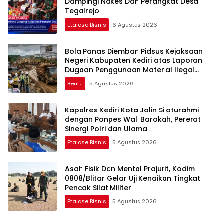
Dampingi Nakes Dan Perangkat Desa
Tegalrejo
Etalase Bisnis
6 Agustus 2026
Bola Panas Diemban Pidsus Kejaksaan
Negeri Kabupaten Kediri atas Laporan
Dugaan Penggunaan Material Ilegal
Proyek Tol Kediri Oleh PT. HASTARI JAYA
Berita
5 Agustus 2026
SENTOSA
Kapolres Kediri Kota Jalin Silaturahmi
dengan Ponpes Wali Barokah, Pererat
Sinergi Polri dan Ulama
Etalase Bisnis
5 Agustus 2026
Asah Fisik Dan Mental Prajurit, Kodim
0808/Blitar Gelar Uji Kenaikan Tingkat
Pencak Silat Militer
Etalase Bisnis
5 Agustus 2026