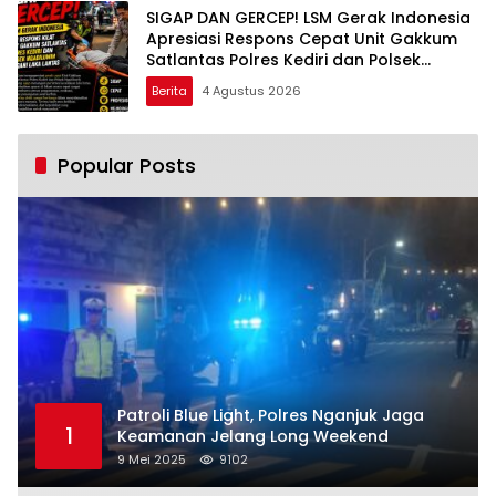
SIGAP DAN GERCEP! LSM Gerak Indonesia
Apresiasi Respons Cepat Unit Gakkum
Satlantas Polres Kediri dan Polsek
Ngadiluwih dalam Penanganan
Berita
4 Agustus 2026
Kecelakaan Lalu Lintas
Popular Posts
Patroli Blue Light, Polres Nganjuk Jaga
1
Keamanan Jelang Long Weekend
9 Mei 2025
9102