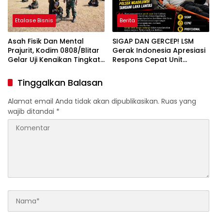
SENTOSA
Etalase Bisnis
Berita
Asah Fisik Dan Mental
SIGAP DAN GERCEP! LSM
Prajurit, Kodim 0808/Blitar
Gerak Indonesia Apresiasi
Gelar Uji Kenaikan Tingkat
Respons Cepat Unit
Pencak Silat Militer
Gakkum Satlantas Polres
Kediri dan Polsek
Tinggalkan Balasan
Ngadiluwih dalam
Penanganan Kecelakaan
Alamat email Anda tidak akan dipublikasikan.
Ruas yang
Lalu Lintas
wajib ditandai
*