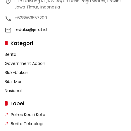
Dsn Dawung RT/RW 38/09 Desa Pagu Wates, Provinsi
Jawa Timur, Indonesia
+628563557200
redaksi@jerat.id
Kategori
Berita
Government Action
Blak-blakan
Bibir Mer
Nasional
Label
Polres Kediri Kota
Berita Teknologi