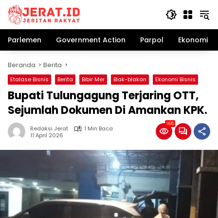
Langsung
ke
konten
Parlemen
Government Action
Parpol
Ekonomi Bi
Beranda
Berita
Etalase Bisnis
Berita
Bibir Mer
Blak-blakan
Ekonomi Bisnis
Bupati Tulungagung Terjaring OTT,
Sejumlah Dokumen Di Amankan KPK.
165
Redaksi Jerat
1 Min Baca
11 April 2026