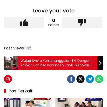
Leave your vote
0
Points
Post Views:
165
Wujud Nyata Kemanunggalan TNI Dengan
Rakyat, Babinsa Pakunden Bantu Renovasi
RTLH
Pos Terkait