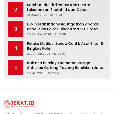
Sambut Idul Fitri Polres Kediri Kota
2
Laksanakan Sholat Id dan Gelar
Halalbihalal
31 Maret 2025
6973
LSM Gerak Indonesia, Ingatkan Aparat
3
Kepolisian Polres Blitar Kota “Tri Brata
Polri” Harus Diamalkan
20 Oktober 2024
3025
Pelaku Mutilasi Janda Cantik Asal Blitar Di
4
Ringkus Polisi.
27 Januari 2025
2670
Babinsa Bumiayu Bersama Warga
5
Antusias Gotong Royong Bersihkan Jalan
Dusun Banaran
20 Juli 2025
2379