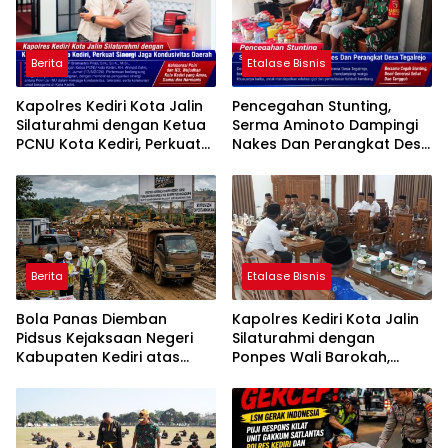
Berita
Etalase Bisnis
Kapolres Kediri Kota Jalin
Pencegahan Stunting,
Silaturahmi dengan Ketua
Serma Aminoto Dampingi
PCNU Kota Kediri, Perkuat
Nakes Dan Perangkat Desa
Sinergi Jaga Kondusivitas
Tegalrejo
Daerah
Berita
Etalase Bisnis
Bola Panas Diemban
Kapolres Kediri Kota Jalin
Pidsus Kejaksaan Negeri
Silaturahmi dengan
Kabupaten Kediri atas
Ponpes Wali Barokah,
Laporan Dugaan
Pererat Sinergi Polri dan
Penggunaan Material
Ulama
Ilegal Proyek Tol Kediri
Oleh PT. HASTARI JAYA