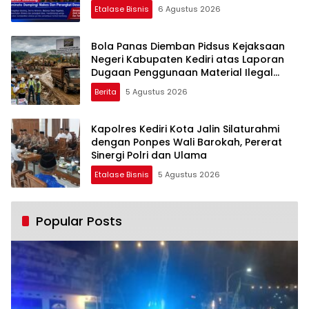
Etalase Bisnis
6 Agustus 2026
Bola Panas Diemban Pidsus Kejaksaan
Negeri Kabupaten Kediri atas Laporan
Dugaan Penggunaan Material Ilegal
Proyek Tol Kediri Oleh PT. HASTARI JAYA
Berita
5 Agustus 2026
SENTOSA
Kapolres Kediri Kota Jalin Silaturahmi
dengan Ponpes Wali Barokah, Pererat
Sinergi Polri dan Ulama
Etalase Bisnis
5 Agustus 2026
Popular Posts