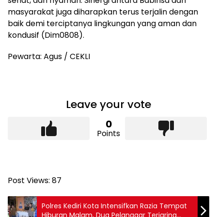
sehat, dan nyaman. Sinergi antara Babinsa dan
masyarakat juga diharapkan terus terjalin dengan
baik demi terciptanya lingkungan yang aman dan
kondusif (Dim0808).
Pewarta: Agus / CEKLI
Leave your vote
0
Points
Post Views:
87
Polres Kediri Kota Intensifkan Razia Tempat
Hiburan Malam, Dua Pelanggar Terjaring