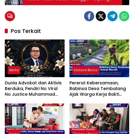
Bawa Miras
Pos Terkait
Berita
Etalase Bisnis
Dunia Advokat dan Aktivis
Pererat Kebersamaan,
Berduka, Pendiri No Viral
Babinsa Desa Tembalang
No Justice Muhammad
Ajak Warga Kerja Bakti
Sholeh Tutup Usia
Jumat Bersih
Berita
Etalase Bisnis