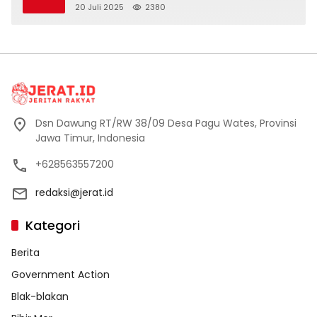
Dusun Banaran
20 Juli 2025
2380
Dsn Dawung RT/RW 38/09 Desa Pagu Wates, Provinsi
Jawa Timur, Indonesia
+628563557200
redaksi@jerat.id
Kategori
Berita
Government Action
Blak-blakan