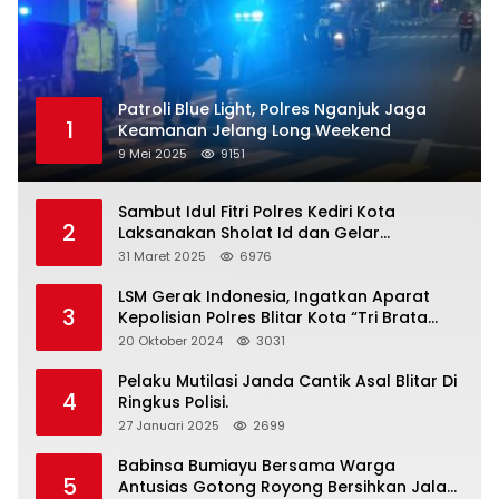
Patroli Blue Light, Polres Nganjuk Jaga
1
Keamanan Jelang Long Weekend
9 Mei 2025
9151
Sambut Idul Fitri Polres Kediri Kota
2
Laksanakan Sholat Id dan Gelar
Halalbihalal
31 Maret 2025
6976
LSM Gerak Indonesia, Ingatkan Aparat
3
Kepolisian Polres Blitar Kota “Tri Brata
Polri” Harus Diamalkan
20 Oktober 2024
3031
Pelaku Mutilasi Janda Cantik Asal Blitar Di
4
Ringkus Polisi.
27 Januari 2025
2699
Babinsa Bumiayu Bersama Warga
5
Antusias Gotong Royong Bersihkan Jalan