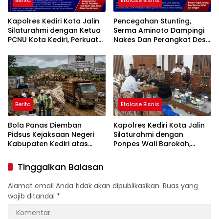
Kapolres Kediri Kota Jalin
Pencegahan Stunting,
Silaturahmi dengan Ketua
Serma Aminoto Dampingi
PCNU Kota Kediri, Perkuat
Nakes Dan Perangkat Desa
Sinergi Jaga Kondusivitas
Tegalrejo
Daerah
Berita
Etalase Bisnis
Bola Panas Diemban
Kapolres Kediri Kota Jalin
Pidsus Kejaksaan Negeri
Silaturahmi dengan
Kabupaten Kediri atas
Ponpes Wali Barokah,
Laporan Dugaan
Pererat Sinergi Polri dan
Penggunaan Material
Ulama
Tinggalkan Balasan
Ilegal Proyek Tol Kediri
Oleh PT. HASTARI JAYA
Alamat email Anda tidak akan dipublikasikan.
Ruas yang
SENTOSA
wajib ditandai
*