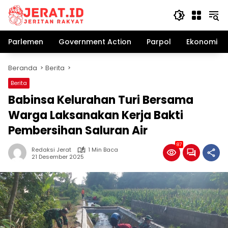
Langsung
ke
konten
Parlemen
Government Action
Parpol
Ekonomi Bi
Beranda
Berita
Berita
Babinsa Kelurahan Turi Bersama
Warga Laksanakan Kerja Bakti
Pembersihan Saluran Air
87
Redaksi Jerat
1 Min Baca
21 Desember 2025