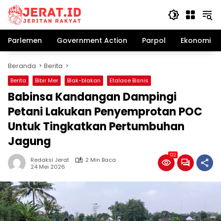
Langsung
ke
konten
Parlemen
Government Action
Parpol
Ekonomi Bi
Beranda
Berita
Berita
Bibir Mer
Blak-blakan
Etalase Bisnis
Babinsa Kandangan Dampingi
Petani Lakukan Penyemprotan POC
Untuk Tingkatkan Pertumbuhan
Jagung
122
Redaksi Jerat
2 Min Baca
24 Mei 2026