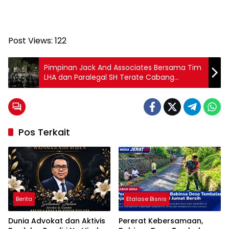
Post Views:
122
Pimpinan Jack And Associates Bersama Tim
LHA dan Paralegal SH Terate Cabang
Jombang Edukasi Sadar Hukum di Ranting
Kabuh
Pos Terkait
Berita
Etalase Bisnis
Dunia Advokat dan Aktivis
Pererat Kebersamaan,