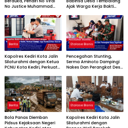
Berduka, Pendiri No Viral
Babinsa Desa Tembalang
No Justice Muhammad
Ajak Warga Kerja Bakti
Sholeh Tutup Usia
Jumat Bersih
Berita
Etalase Bisnis
Kapolres Kediri Kota Jalin
Pencegahan Stunting,
Silaturahmi dengan Ketua
Serma Aminoto Dampingi
PCNU Kota Kediri, Perkuat
Nakes Dan Perangkat Desa
Sinergi Jaga Kondusivitas
Tegalrejo
Daerah
Berita
Etalase Bisnis
Bola Panas Diemban
Kapolres Kediri Kota Jalin
Pidsus Kejaksaan Negeri
Silaturahmi dengan