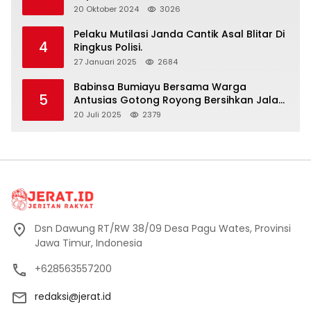
Polri” Harus Diamalkan
20 Oktober 2024
3026
Pelaku Mutilasi Janda Cantik Asal Blitar Di
4
Ringkus Polisi.
27 Januari 2025
2684
Babinsa Bumiayu Bersama Warga
5
Antusias Gotong Royong Bersihkan Jalan
Dusun Banaran
20 Juli 2025
2379
Dsn Dawung RT/RW 38/09 Desa Pagu Wates, Provinsi
Jawa Timur, Indonesia
+628563557200
redaksi@jerat.id