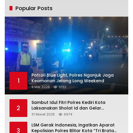
Popular Posts
Patroli Blue Light, Polres Nganjuk Jaga
1
Keamanan Jelang Long Weekend
9 Mei 2025
9132
Sambut Idul Fitri Polres Kediri Kota
2
Laksanakan Sholat Id dan Gelar
Halalbihalal
31 Maret 2025
6974
LSM Gerak Indonesia, Ingatkan Aparat
3
Kepolisian Polres Blitar Kota “Tri Brata