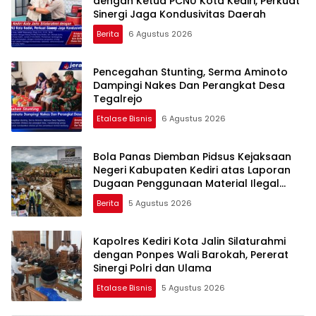
dengan Ketua PCNU Kota Kediri, Perkuat
Sinergi Jaga Kondusivitas Daerah
Berita
6 Agustus 2026
Pencegahan Stunting, Serma Aminoto
Dampingi Nakes Dan Perangkat Desa
Tegalrejo
Etalase Bisnis
6 Agustus 2026
Bola Panas Diemban Pidsus Kejaksaan
Negeri Kabupaten Kediri atas Laporan
Dugaan Penggunaan Material Ilegal
Proyek Tol Kediri Oleh PT. HASTARI JAYA
Berita
5 Agustus 2026
SENTOSA
Kapolres Kediri Kota Jalin Silaturahmi
dengan Ponpes Wali Barokah, Pererat
Sinergi Polri dan Ulama
Etalase Bisnis
5 Agustus 2026