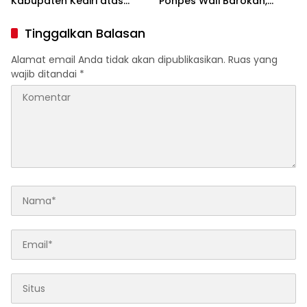
Kabupaten Kediri atas
Ponpes Wali Barokah,
Laporan Dugaan
Pererat Sinergi Polri dan
Penggunaan Material
Ulama
Tinggalkan Balasan
Ilegal Proyek Tol Kediri
Oleh PT. HASTARI JAYA
Alamat email Anda tidak akan dipublikasikan.
Ruas yang
SENTOSA
wajib ditandai
*