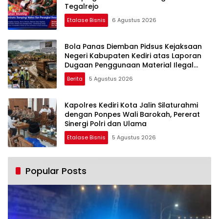
Tegalrejo
Etalase Bisnis
6 Agustus 2026
Bola Panas Diemban Pidsus Kejaksaan
Negeri Kabupaten Kediri atas Laporan
Dugaan Penggunaan Material Ilegal
Proyek Tol Kediri Oleh PT. HASTARI JAYA
Berita
5 Agustus 2026
SENTOSA
Kapolres Kediri Kota Jalin Silaturahmi
dengan Ponpes Wali Barokah, Pererat
Sinergi Polri dan Ulama
Etalase Bisnis
5 Agustus 2026
Popular Posts