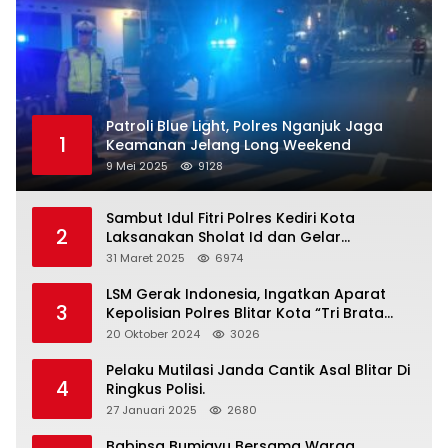
Patroli Blue Light, Polres Nganjuk Jaga
1
Keamanan Jelang Long Weekend
9 Mei 2025
9128
Sambut Idul Fitri Polres Kediri Kota
2
Laksanakan Sholat Id dan Gelar
Halalbihalal
31 Maret 2025
6974
LSM Gerak Indonesia, Ingatkan Aparat
3
Kepolisian Polres Blitar Kota “Tri Brata
Polri” Harus Diamalkan
20 Oktober 2024
3026
Pelaku Mutilasi Janda Cantik Asal Blitar Di
4
Ringkus Polisi.
27 Januari 2025
2680
Babinsa Bumiayu Bersama Warga