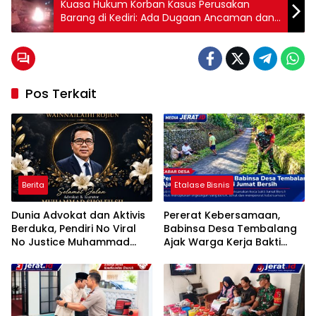
Kuasa Hukum Korban Kasus Perusakan
Barang di Kediri: Ada Dugaan Ancaman dan
Kekerasan Sebelumnya
Pos Terkait
Berita
Etalase Bisnis
Dunia Advokat dan Aktivis
Pererat Kebersamaan,
Berduka, Pendiri No Viral
Babinsa Desa Tembalang
No Justice Muhammad
Ajak Warga Kerja Bakti
Sholeh Tutup Usia
Jumat Bersih