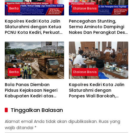
Berita
Etalase Bisnis
Kapolres Kediri Kota Jalin
Pencegahan Stunting,
Silaturahmi dengan Ketua
Serma Aminoto Dampingi
PCNU Kota Kediri, Perkuat
Nakes Dan Perangkat Desa
Sinergi Jaga Kondusivitas
Tegalrejo
Daerah
Berita
Etalase Bisnis
Bola Panas Diemban
Kapolres Kediri Kota Jalin
Pidsus Kejaksaan Negeri
Silaturahmi dengan
Kabupaten Kediri atas
Ponpes Wali Barokah,
Laporan Dugaan
Pererat Sinergi Polri dan
Penggunaan Material
Ulama
Tinggalkan Balasan
Ilegal Proyek Tol Kediri
Oleh PT. HASTARI JAYA
Alamat email Anda tidak akan dipublikasikan.
Ruas yang
SENTOSA
wajib ditandai
*