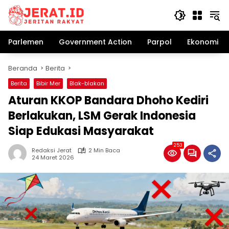
Langsung
ke
konten
Parlemen
Government Action
Parpol
Ekonomi Bi
Beranda
Berita
Berita
Bibir Mer
Blak-blakan
Aturan KKOP Bandara Dhoho Kediri
Berlakukan, LSM Gerak Indonesia
Siap Edukasi Masyarakat
253
Redaksi Jerat
2 Min Baca
24 Maret 2026