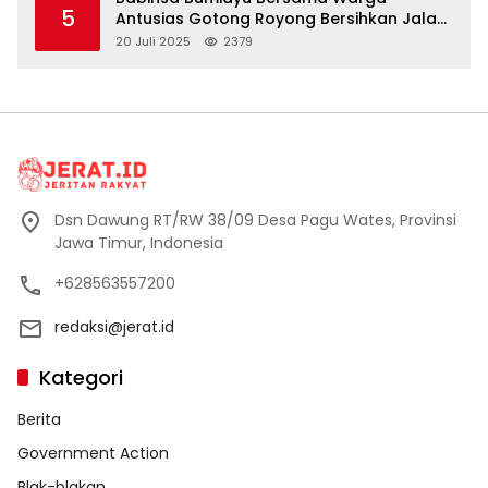
5
Antusias Gotong Royong Bersihkan Jalan
Dusun Banaran
20 Juli 2025
2379
Dsn Dawung RT/RW 38/09 Desa Pagu Wates, Provinsi
Jawa Timur, Indonesia
+628563557200
redaksi@jerat.id
Kategori
Berita
Government Action
Blak-blakan