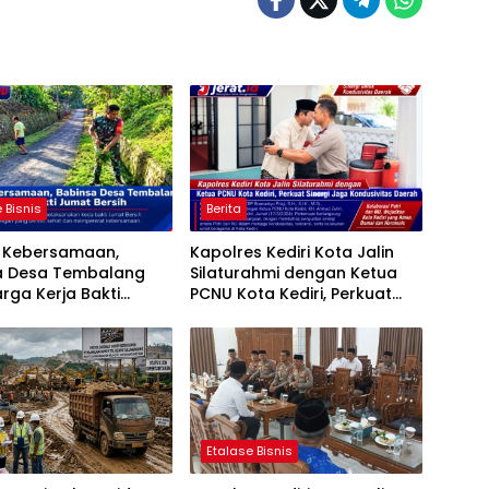
 Bisnis
Berita
t Kebersamaan,
Kapolres Kediri Kota Jalin
a Desa Tembalang
Silaturahmi dengan Ketua
rga Kerja Bakti
PCNU Kota Kediri, Perkuat
ersih
Sinergi Jaga Kondusivitas
Daerah
Etalase Bisnis