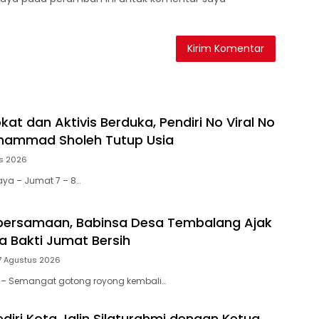
at dan Aktivis Berduka, Pendiri No Viral No
uhammad Sholeh Tutup Usia
s 2026
aya – Jumat 7 – 8…
bersamaan, Babinsa Desa Tembalang Ajak
a Bakti Jumat Bersih
7 Agustus 2026
tar – Semangat gotong royong kembali…
diri Kota Jalin Silaturahmi dengan Ketua