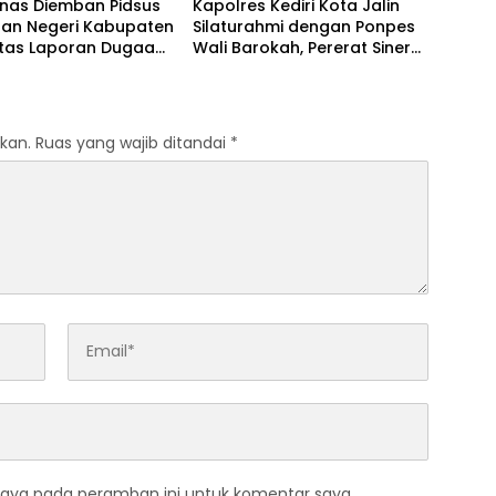
anas Diemban Pidsus
Kapolres Kediri Kota Jalin
aan Negeri Kabupaten
Silaturahmi dengan Ponpes
atas Laporan Dugaan
Wali Barokah, Pererat Sinergi
aan Material Ilegal
Polri dan Ulama
Tol Kediri Oleh PT.
I JAYA SENTOSA
kan.
Ruas yang wajib ditandai
*
saya pada peramban ini untuk komentar saya