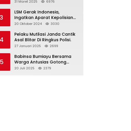
dan Gelar Halalbihalal
31 Maret 2025
6976
LSM Gerak Indonesia,
3
Ingatkan Aparat Kepolisian
Polres Blitar Kota “Tri Brata
20 Oktober 2024
3030
Polri” Harus Diamalkan
Pelaku Mutilasi Janda Cantik
4
Asal Blitar Di Ringkus Polisi.
27 Januari 2025
2699
Babinsa Bumiayu Bersama
5
Warga Antusias Gotong
Royong Bersihkan Jalan
20 Juli 2025
2379
Dusun Banaran