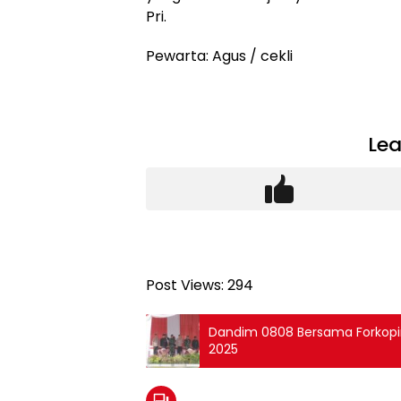
Pri.
Pewarta: Agus / cekli
Lea
Post Views:
294
Dandim 0808 Bersama Forkopim
2025