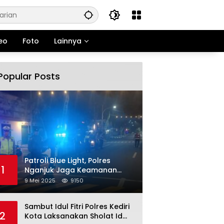
eo
Foto
Lainnya
Popular Posts
Patroli Blue Light, Polres
1
Nganjuk Jaga Keamanan
Jelang Long Weekend
9 Mei 2025
9150
Sambut Idul Fitri Polres Kediri
2
Kota Laksanakan Sholat Id