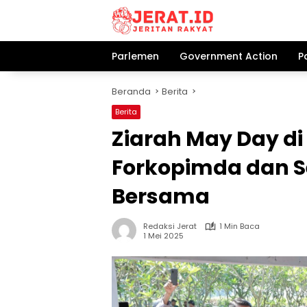
Langsung
ke
konten
Parlemen
Government Action
P
Beranda
Berita
Berita
Ziarah May Day d
Forkopimda dan S
Bersama
Redaksi Jerat
1 Min Baca
1 Mei 2025