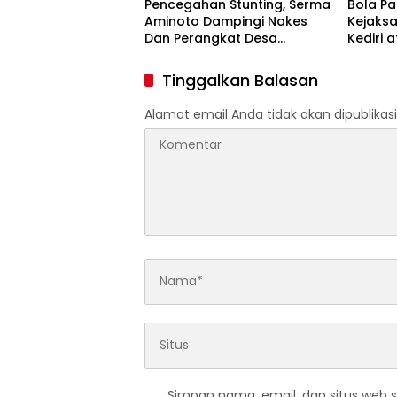
Pencegahan Stunting, Serma
Bola P
Aminoto Dampingi Nakes
Kejaks
Dan Perangkat Desa
Kediri 
Tegalrejo
Penggun
Proyek 
Tinggalkan Balasan
HASTAR
Alamat email Anda tidak akan dipublikasi
Simpan nama, email, dan situs web 