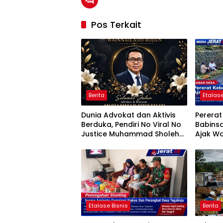
Pos Terkait
Berita
Etalase
Dunia Advokat dan Aktivis
Perera
Berduka, Pendiri No Viral No
Babins
Justice Muhammad Sholeh
Ajak Wa
Tutup Usia
Jumat B
Etalase Bisnis
Berita