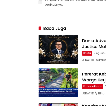
berikutnya.
Baca Juga
Dunia Advok
Justice M
Berita
7 Agustu
JERAT.ID | Surab
Pererat Ke
Warga Kerj
Etalase Bisnis
JERAT.ID // Bli
Kapolres Ke