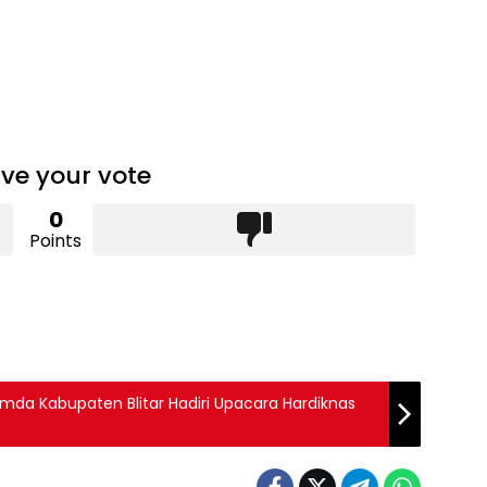
ve your vote
0
Points
da Kabupaten Blitar Hadiri Upacara Hardiknas