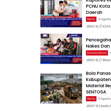
PCNU Kota K
Daerah
Berita
6 Agust
JERAT.ID // KOTA 
Pencegaha
Nakes Dan 
Etalase Bisnis
JERAT.ID // Bli
Bola Panas
Kabupaten
Material Il
SENTOSA
Berita
5 Agust
JERAT.ID | Kedir