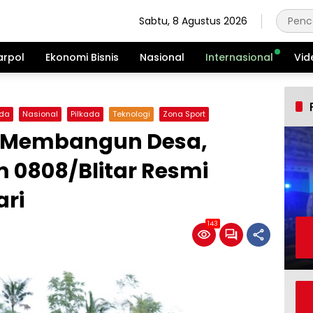
Sabtu, 8 Agustus 2026
arpol
Ekonomi Bisnis
Nasional
Internasional
Vid
da
Nasional
Pilkada
Teknologi
Zona Sport
i Membangun Desa,
 0808/Blitar Resmi
ari
143