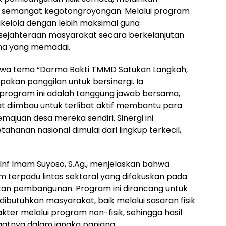
semangat kegotongroyongan. Melalui program
dikelola dengan lebih maksimal guna
esejahteraan masyarakat secara berkelanjutan
ana yang memadai.
ahwa tema “Darma Bakti TMMD Satukan Langkah,
kan panggilan untuk bersinergi. Ia
program ini adalah tanggung jawab bersama,
t diimbau untuk terlibat aktif membantu para
emajuan desa mereka sendiri. Sinergi ini
nan nasional dimulai dari lingkup terkecil,
r Inf Imam Suyoso, S.Ag., menjelaskan bahwa
 terpadu lintas sektoral yang difokuskan pada
an pembangunan. Program ini dirancang untuk
ibutuhkan masyarakat, baik melalui sasaran fisik
er melalui program non-fisik, sehingga hasil
aatnya dalam jangka panjang.