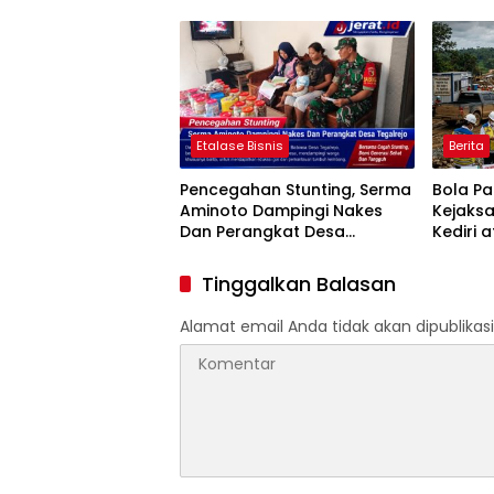
Tutup Usia
Jumat B
Etalase Bisnis
Berita
Pencegahan Stunting, Serma
Bola P
Aminoto Dampingi Nakes
Kejaks
Dan Perangkat Desa
Kediri 
Tegalrejo
Penggun
Proyek 
Tinggalkan Balasan
HASTAR
Alamat email Anda tidak akan dipublikasi