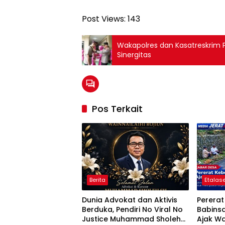
Post Views:
143
Wakapolres dan Kasatreskrim Po
Sinergitas
Pos Terkait
Berita
Etalase
Dunia Advokat dan Aktivis
Perera
Berduka, Pendiri No Viral No
Babins
Justice Muhammad Sholeh
Ajak Wa