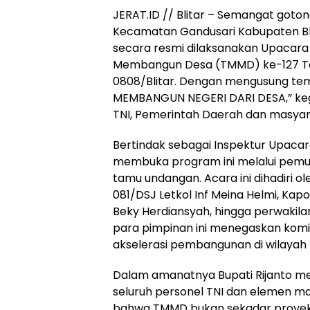
JERAT.ID // Blitar – Semangat goto
Kecamatan Gandusari Kabupaten Blita
secara resmi dilaksanakan Upacar
Membangun Desa (TMMD) ke-127 Tah
0808/Blitar. Dengan mengusung te
MEMBANGUN NEGERI DARI DESA,” kegia
TNI, Pemerintah Daerah dan masya
Bertindak sebagai Inspektur Upacara,
membuka program ini melalui pemuk
tamu undangan. Acara ini dihadiri ol
081/DSJ Letkol Inf Meina Helmi, Kapol
Beky Herdiansyah, hingga perwakilan
para pimpinan ini menegaskan komi
akselerasi pembangunan di wilayah 
Dalam amanatnya Bupati Rijanto me
seluruh personel TNI dan elemen ma
bahwa TMMD bukan sekadar proyek