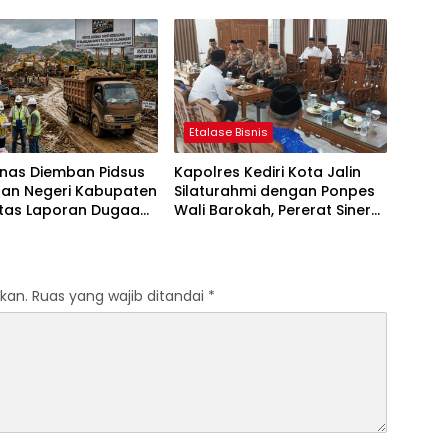
ersih
Sinergi Jaga Kondusivitas
Daerah
Etalase Bisnis
anas Diemban Pidsus
Kapolres Kediri Kota Jalin
aan Negeri Kabupaten
Silaturahmi dengan Ponpes
atas Laporan Dugaan
Wali Barokah, Pererat Sinergi
aan Material Ilegal
Polri dan Ulama
Tol Kediri Oleh PT.
I JAYA SENTOSA
kan.
Ruas yang wajib ditandai
*