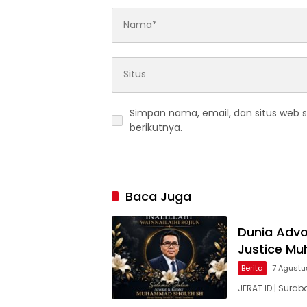
Simpan nama, email, dan situs web 
berikutnya.
Baca Juga
Dunia Advok
Justice M
Berita
7 Agustu
JERAT.ID | Surab