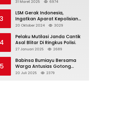
dan Gelar Halalbihalal
31 Maret 2025
6974
LSM Gerak Indonesia,
3
Ingatkan Aparat Kepolisian
Polres Blitar Kota “Tri Brata
20 Oktober 2024
3029
Polri” Harus Diamalkan
Pelaku Mutilasi Janda Cantik
4
Asal Blitar Di Ringkus Polisi.
27 Januari 2025
2689
Babinsa Bumiayu Bersama
5
Warga Antusias Gotong
Royong Bersihkan Jalan
20 Juli 2025
2379
Dusun Banaran