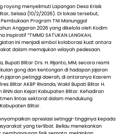
ng royong menyelimuti Lapangan Desa Krisik
r, Selasa (10/2/2026). Di lokasi tersebut,
a Pembukaan Program TNI Manunggal
un Anggaran 2026 yang dikelola oleh Kodim
ma inspiratif “TMMD SATUKAN LANGKAH,
tan ini menjadi simbol kolaborasi kuat antara
rakat dalam memajukan wilayah pedesaan.
 Bupati Blitar Drs. H. Rijanto, MM, secara resmi
ulan gong dan kentongan di hadapan jajaran
eh jajaran petinggi daerah, di antaranya Kasrem
res Blitar AKBP Rivanda, Wakil Bupati Blitar H.
 BNN dan Kejari Kabupaten Blitar. Kehadiran
tmen lintas sektoral dalam mendukung
Kabupaten Blitar.
nyampaikan apresiasi setinggi-tingginya kepada
syarakat yang terlibat. Beliau menekankan
 pembangunan fisik semata, melainkan