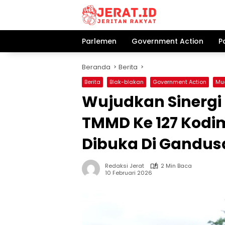
Langsung
ke
konten
Parlemen
Government Action
P
Beranda
Berita
Berita
Blak-blakan
Government Action
Mu
Wujudkan Sinerg
TMMD Ke 127 Kodim
Dibuka Di Gandus
Redaksi Jerat
2 Min Baca
10 Februari 2026