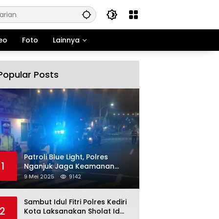
eo
Foto
Lainnya
Popular Posts
Patroli Blue Light, Polres
1
Nganjuk Jaga Keamanan
Jelang Long Weekend
9 Mei 2025
9142
Sambut Idul Fitri Polres Kediri
2
Kota Laksanakan Sholat Id