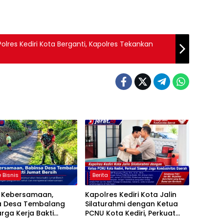
lres Kediri Kota Berganti, Kapolres Tekankan
 Bisnis
Berita
t Kebersamaan,
Kapolres Kediri Kota Jalin
a Desa Tembalang
Silaturahmi dengan Ketua
rga Kerja Bakti
PCNU Kota Kediri, Perkuat