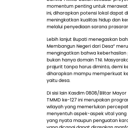
momentum penting untuk merawat 
ini, diharapkan potensi lokal dapat 
meningkatkan kualitas hidup dan k
melalui penyediaan sarana prasar
Lebih lanjut Bupati menegaskan b
Membangun Negeri dari Desa” merupa
mengingatkan bahwa keberhasilan 
bukan hanya domain TNI. Masyaraka
prajurit tanpa harus diminta, demi k
diharapkan mampu memperkuat ketaha
yaitu desa.
Di sisi lain Kasdim 0808/Blitar Mayo
TMMD ke-127 ini merupakan program
wilayah yang memerlukan percepat
menyentuh aspek-aspek vital yang d
yang nyata maupun penguatan karakt
yang dicapai dapat dirasakan manf