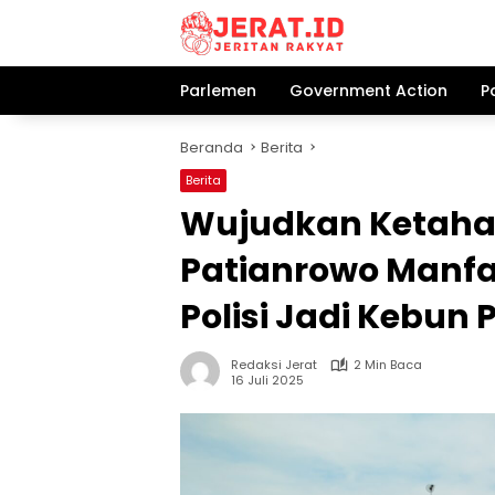
Langsung
ke
konten
Parlemen
Government Action
P
Beranda
Berita
Berita
Wujudkan Ketaha
Patianrowo Manfa
Polisi Jadi Kebun 
Redaksi Jerat
2 Min Baca
16 Juli 2025