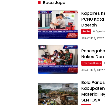
Baca Juga
Kapolres Ke
PCNU Kota K
Daerah
Berita
6 Agust
JERAT.ID // KOTA 
Pencegaha
Nakes Dan 
Etalase Bisnis
JERAT.ID // Bli
Bola Panas
Kabupaten
Material Il
SENTOSA