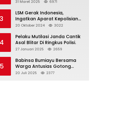
dan Gelar Halalbihalal
31 Maret 2025
6971
LSM Gerak Indonesia,
3
Ingatkan Aparat Kepolisian
Polres Blitar Kota “Tri Brata
20 Oktober 2024
3022
Polri” Harus Diamalkan
Pelaku Mutilasi Janda Cantik
4
Asal Blitar Di Ringkus Polisi.
27 Januari 2025
2659
Babinsa Bumiayu Bersama
5
Warga Antusias Gotong
Royong Bersihkan Jalan
20 Juli 2025
2377
Dusun Banaran