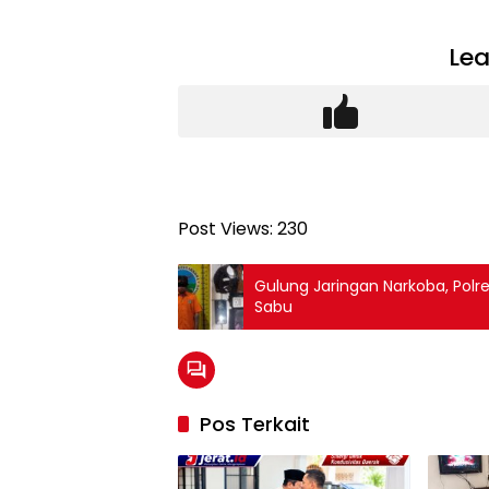
Lea
Post Views:
230
Gulung Jaringan Narkoba, Polre
Sabu
Pos Terkait