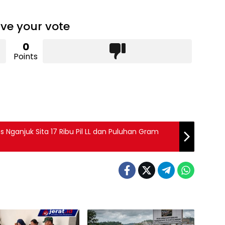
ve your vote
0
Points
s Nganjuk Sita 17 Ribu Pil LL dan Puluhan Gram