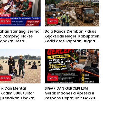
 Bisnis
Berita
ahan Stunting, Serma
Bola Panas Diemban Pidsus
o Dampingi Nakes
Kejaksaan Negeri Kabupaten
rangkat Desa
Kediri atas Laporan Dugaan
jo
Penggunaan Material Ilegal
Proyek Tol Kediri Oleh PT.
HASTARI JAYA SENTOSA
 Bisnis
Berita
sik Dan Mental
SIGAP DAN GERCEP! LSM
t, Kodim 0808/Blitar
Gerak Indonesia Apresiasi
ji Kenaikan Tingkat
Respons Cepat Unit Gakkum
ilat Militer
Satlantas Polres Kediri dan
Polsek Ngadiluwih dalam
Penanganan Kecelakaan