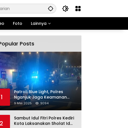
eo
Foto
Lainnya
Popular Posts
Patroli Blue Light, Polres
1
Nganjuk Jaga Keamanan
Jelang Long Weekend
9 Mei 2025
9094
Sambut Idul Fitri Polres Kediri
2
Kota Laksanakan Sholat Id