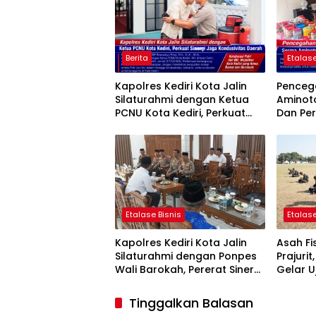
Berita
Etalase
Kapolres Kediri Kota Jalin
Penceg
Silaturahmi dengan Ketua
Aminot
PCNU Kota Kediri, Perkuat
Dan Pe
Sinergi Jaga Kondusivitas
Tegalre
Daerah
Etalase Bisnis
Etalase
Kapolres Kediri Kota Jalin
Asah Fi
Silaturahmi dengan Ponpes
Prajuri
Wali Barokah, Pererat Sinergi
Gelar U
Polri dan Ulama
Pencak S
Tinggalkan Balasan