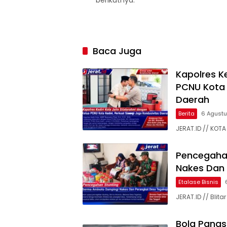
berikutnya.
Baca Juga
Kapolres Ke
PCNU Kota K
Daerah
Berita
6 Agust
JERAT.ID // KOTA 
Pencegaha
Nakes Dan 
Etalase Bisnis
JERAT.ID // Bli
Bola Panas