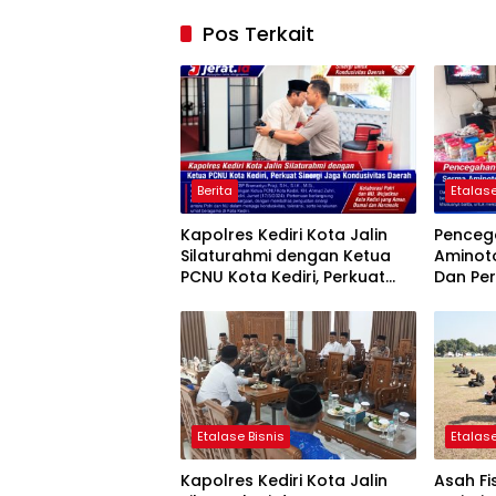
Pos Terkait
Berita
Etalase
Kapolres Kediri Kota Jalin
Penceg
Silaturahmi dengan Ketua
Aminot
PCNU Kota Kediri, Perkuat
Dan Pe
Sinergi Jaga Kondusivitas
Tegalre
Daerah
Etalase Bisnis
Etalase
Kapolres Kediri Kota Jalin
Asah Fi