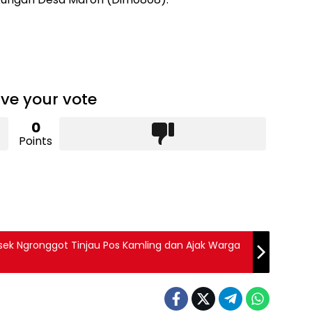
ve your vote
0
Points
sek Ngronggot Tinjau Pos Kamling dan Ajak Warga