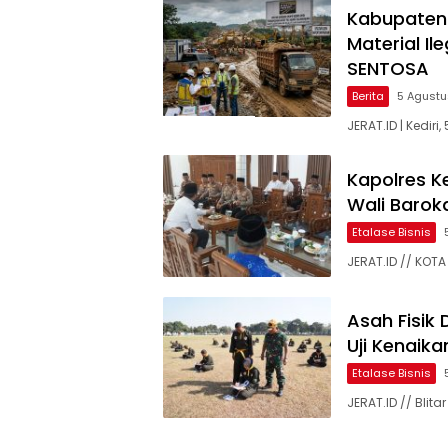
Kabupaten
Material Il
SENTOSA
Berita
5 Agust
JERAT.ID | Kedir
Kapolres K
Wali Baroka
Etalase Bisnis
JERAT.ID // KOTA 
Asah Fisik 
Uji Kenaika
Etalase Bisnis
JERAT.ID // Bl