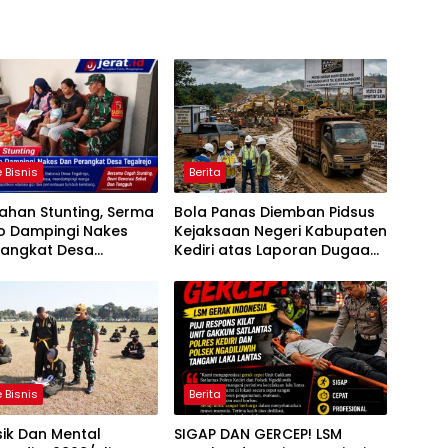
 Bisnis
Berita
ahan Stunting, Serma
Bola Panas Diemban Pidsus
o Dampingi Nakes
Kejaksaan Negeri Kabupaten
rangkat Desa
Kediri atas Laporan Dugaan
jo
Penggunaan Material Ilegal
Proyek Tol Kediri Oleh PT.
HASTARI JAYA SENTOSA
 Bisnis
Berita
sik Dan Mental
SIGAP DAN GERCEP! LSM