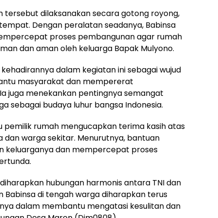
 tersebut dilaksanakan secara gotong royong,
tempat. Dengan peralatan seadanya, Babinsa
mpercepat proses pembangunan agar rumah
aman dan aman oleh keluarga Bapak Mulyono.
ehadirannya dalam kegiatan ini sebagai wujud
bantu masyarakat dan mempererat
 Ia juga menekankan pentingnya semangat
aga sebagai budaya luhur bangsa Indonesia.
u pemilik rumah mengucapkan terima kasih atas
a dan warga sekitar. Menurutnya, bantuan
an keluarganya dan mempercepat proses
ertunda.
, diharapkan hubungan harmonis antara TNI dan
n Babinsa di tengah warga diharapkan terus
snya dalam membantu mengatasi kesulitan dan
kungan Desa Maron (Dim0808).