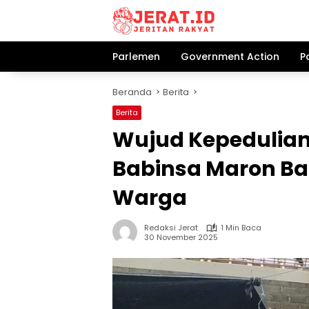
Langsung
ke
konten
Parlemen
Government Action
P
Beranda
Berita
Berita
Wujud Kepedulian
Babinsa Maron B
Warga
Redaksi Jerat
1 Min Baca
30 November 2025