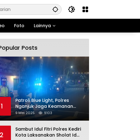
eo
Foto
Lainnya
Popular Posts
Patroli Blue Light, Polres
1
Nganjuk Jaga Keamanan
Jelang Long Weekend
9 Mei 2025
9103
Sambut Idul Fitri Polres Kediri
2
Kota Laksanakan Sholat Id