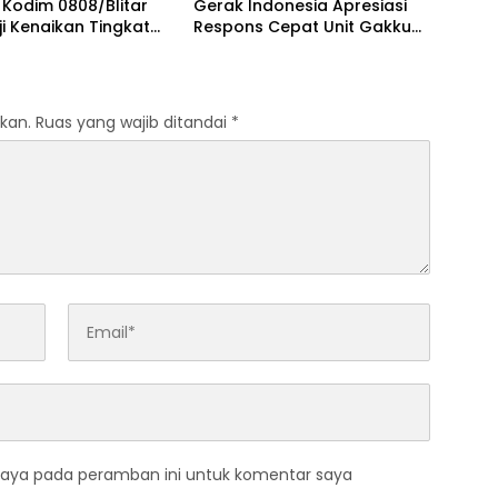
t, Kodim 0808/Blitar
Gerak Indonesia Apresiasi
ji Kenaikan Tingkat
Respons Cepat Unit Gakkum
ilat Militer
Satlantas Polres Kediri dan
Polsek Ngadiluwih dalam
Penanganan Kecelakaan
Lalu Lintas
kan.
Ruas yang wajib ditandai
*
saya pada peramban ini untuk komentar saya