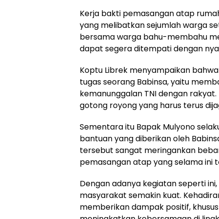
Kerja bakti pemasangan atap rumah
yang melibatkan sejumlah warga se
bersama warga bahu-membahu me
dapat segera ditempati dengan ny
Koptu Librek menyampaikan bahwa k
tugas seorang Babinsa, yaitu mem
kemanunggalan TNI dengan rakyat.
gotong royong yang harus terus dij
Sementara itu Bapak Mulyono selak
bantuan yang diberikan oleh Babins
tersebut sangat meringankan beb
pemasangan atap yang selama ini t
Dengan adanya kegiatan seperti ini
masyarakat semakin kuat. Kehadira
memberikan dampak positif, khusu
meningkatkan kebersamaan di ling