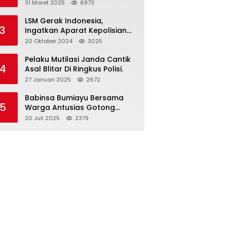
dan Gelar Halalbihalal
31 Maret 2025
6973
LSM Gerak Indonesia,
3
Ingatkan Aparat Kepolisian
Polres Blitar Kota “Tri Brata
20 Oktober 2024
3025
Polri” Harus Diamalkan
Pelaku Mutilasi Janda Cantik
4
Asal Blitar Di Ringkus Polisi.
27 Januari 2025
2672
Babinsa Bumiayu Bersama
5
Warga Antusias Gotong
Royong Bersihkan Jalan
20 Juli 2025
2379
Dusun Banaran