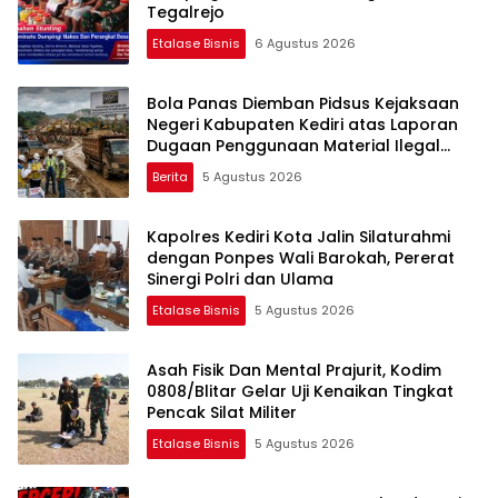
Tegalrejo
Etalase Bisnis
6 Agustus 2026
Bola Panas Diemban Pidsus Kejaksaan
Negeri Kabupaten Kediri atas Laporan
Dugaan Penggunaan Material Ilegal
Proyek Tol Kediri Oleh PT. HASTARI JAYA
Berita
5 Agustus 2026
SENTOSA
Kapolres Kediri Kota Jalin Silaturahmi
dengan Ponpes Wali Barokah, Pererat
Sinergi Polri dan Ulama
Etalase Bisnis
5 Agustus 2026
Asah Fisik Dan Mental Prajurit, Kodim
0808/Blitar Gelar Uji Kenaikan Tingkat
Pencak Silat Militer
Etalase Bisnis
5 Agustus 2026