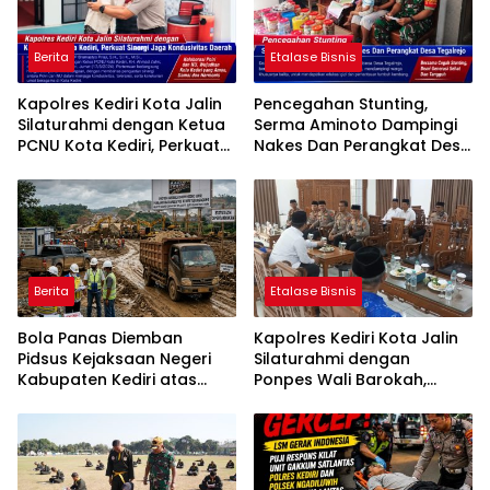
Berita
Etalase Bisnis
Kapolres Kediri Kota Jalin
Pencegahan Stunting,
Silaturahmi dengan Ketua
Serma Aminoto Dampingi
PCNU Kota Kediri, Perkuat
Nakes Dan Perangkat Desa
Sinergi Jaga Kondusivitas
Tegalrejo
Daerah
Berita
Etalase Bisnis
Bola Panas Diemban
Kapolres Kediri Kota Jalin
Pidsus Kejaksaan Negeri
Silaturahmi dengan
Kabupaten Kediri atas
Ponpes Wali Barokah,
Laporan Dugaan
Pererat Sinergi Polri dan
Penggunaan Material
Ulama
Ilegal Proyek Tol Kediri
Oleh PT. HASTARI JAYA
SENTOSA