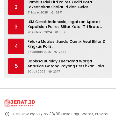
Sambut Idul Fitri Polres Kediri Kota
2
Laksanakan Sholat Id dan Gelar
Halalbihalal
31 Maret 2025
6971
LSM Gerak Indonesia, Ingatkan Aparat
3
Kepolisian Polres Blitar Kota “Tri Brata
Polri” Harus Diamalkan
20 Oktober 2024
3021
Pelaku Mutilasi Janda Cantik Asal Blitar Di
4
Ringkus Polisi.
27 Januari 2025
2657
Babinsa Bumiayu Bersama Warga
5
Antusias Gotong Royong Bersihkan Jalan
Dusun Banaran
20 Juli 2025
2377
Dsn Dawung RT/RW 38/09 Desa Pagu Wates, Provinsi