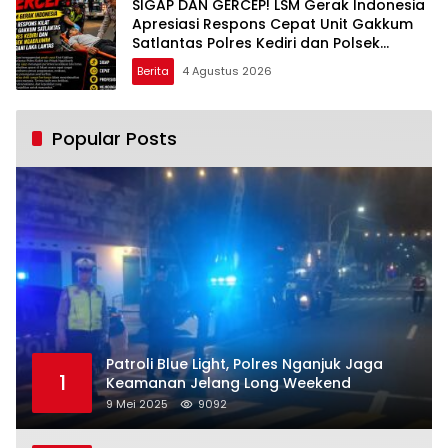
SIGAP DAN GERCEP! LSM Gerak Indonesia
Apresiasi Respons Cepat Unit Gakkum
Satlantas Polres Kediri dan Polsek
Ngadiluwih dalam Penanganan
Berita
4 Agustus 2026
Kecelakaan Lalu Lintas
Popular Posts
Patroli Blue Light, Polres Nganjuk Jaga
1
Keamanan Jelang Long Weekend
9 Mei 2025
9092