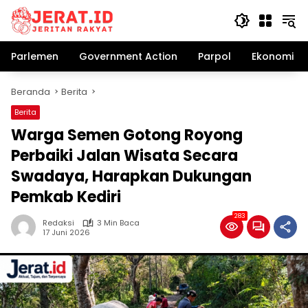
Langsung
ke
konten
Parlemen
Government Action
Parpol
Ekonomi Bi
Beranda
Berita
Berita
Warga Semen Gotong Royong
Perbaiki Jalan Wisata Secara
Swadaya, Harapkan Dukungan
Pemkab Kediri
283
Redaksi
3 Min Baca
17 Juni 2026