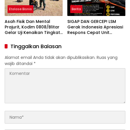
Etalase Bisnis
Berita
Asah Fisik Dan Mental
SIGAP DAN GERCEP! LSM
Prajurit, Kodim 0808/Blitar
Gerak Indonesia Apresiasi
Gelar Uji Kenaikan Tingkat
Respons Cepat Unit
Pencak Silat Militer
Gakkum Satlantas Polres
Kediri dan Polsek
Tinggalkan Balasan
Ngadiluwih dalam
Penanganan Kecelakaan
Alamat email Anda tidak akan dipublikasikan.
Ruas yang
Lalu Lintas
wajib ditandai
*