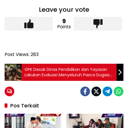
Leave your vote
9
Points
Post Views:
283
GPK Desak Dinas Pendidikan dan Yayasan
Lakukan Evaluasi Menyeluruh Pasca Dugaan
Asusila di SMK Pare
Pos Terkait