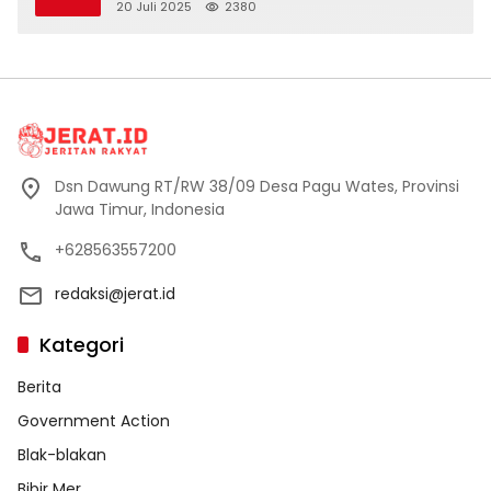
Dusun Banaran
20 Juli 2025
2380
Dsn Dawung RT/RW 38/09 Desa Pagu Wates, Provinsi
Jawa Timur, Indonesia
+628563557200
redaksi@jerat.id
Kategori
Berita
Government Action
Blak-blakan
Bibir Mer