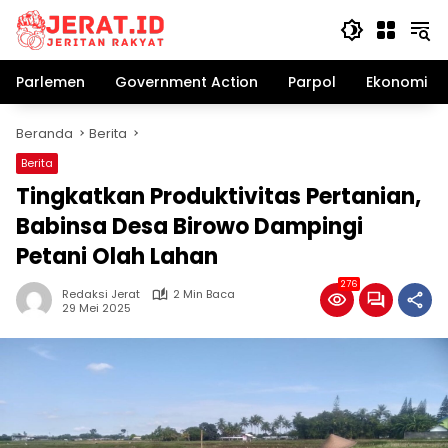
Langsung
ke
konten
Parlemen
Government Action
Parpol
Ekonomi Bi
Beranda
Berita
Berita
Tingkatkan Produktivitas Pertanian,
Babinsa Desa Birowo Dampingi
Petani Olah Lahan
276
Redaksi Jerat
2 Min Baca
29 Mei 2025