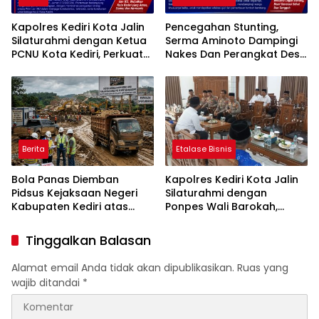
Kapolres Kediri Kota Jalin
Pencegahan Stunting,
Silaturahmi dengan Ketua
Serma Aminoto Dampingi
PCNU Kota Kediri, Perkuat
Nakes Dan Perangkat Desa
Sinergi Jaga Kondusivitas
Tegalrejo
Daerah
Berita
Etalase Bisnis
Bola Panas Diemban
Kapolres Kediri Kota Jalin
Pidsus Kejaksaan Negeri
Silaturahmi dengan
Kabupaten Kediri atas
Ponpes Wali Barokah,
Laporan Dugaan
Pererat Sinergi Polri dan
Penggunaan Material
Ulama
Tinggalkan Balasan
Ilegal Proyek Tol Kediri
Oleh PT. HASTARI JAYA
Alamat email Anda tidak akan dipublikasikan.
Ruas yang
SENTOSA
wajib ditandai
*