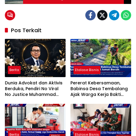
Pos Terkait
Berita
Etalase Bisnis
Dunia Advokat dan Aktivis
Pererat Kebersamaan,
Berduka, Pendiri No Viral
Babinsa Desa Tembalang
No Justice Muhammad
Ajak Warga Kerja Bakti
Sholeh Tutup Usia
Jumat Bersih
Berita
Etalase Bisnis