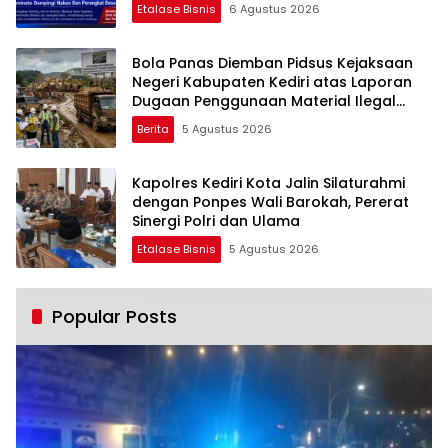
Etalase Bisnis
6 Agustus 2026
Bola Panas Diemban Pidsus Kejaksaan
Negeri Kabupaten Kediri atas Laporan
Dugaan Penggunaan Material Ilegal
Proyek Tol Kediri Oleh PT. HASTARI JAYA
Berita
5 Agustus 2026
SENTOSA
Kapolres Kediri Kota Jalin Silaturahmi
dengan Ponpes Wali Barokah, Pererat
Sinergi Polri dan Ulama
Etalase Bisnis
5 Agustus 2026
Popular Posts