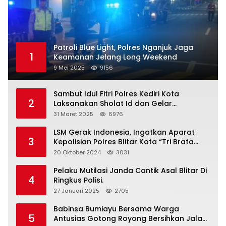
Patroli Blue Light, Polres Nganjuk Jaga
1
Keamanan Jelang Long Weekend
9 Mei 2025
9156
Sambut Idul Fitri Polres Kediri Kota
2
Laksanakan Sholat Id dan Gelar
Halalbihalal
31 Maret 2025
6976
LSM Gerak Indonesia, Ingatkan Aparat
3
Kepolisian Polres Blitar Kota “Tri Brata
Polri” Harus Diamalkan
20 Oktober 2024
3031
Pelaku Mutilasi Janda Cantik Asal Blitar Di
4
Ringkus Polisi.
27 Januari 2025
2705
Babinsa Bumiayu Bersama Warga
5
Antusias Gotong Royong Bersihkan Jalan