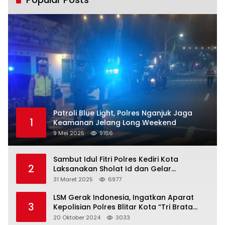
Patroli Blue Light, Polres Nganjuk Jaga
1
Keamanan Jelang Long Weekend
9 Mei 2025
9166
Sambut Idul Fitri Polres Kediri Kota
2
Laksanakan Sholat Id dan Gelar
Halalbihalal
31 Maret 2025
6977
LSM Gerak Indonesia, Ingatkan Aparat
3
Kepolisian Polres Blitar Kota “Tri Brata
Polri” Harus Diamalkan
20 Oktober 2024
3033