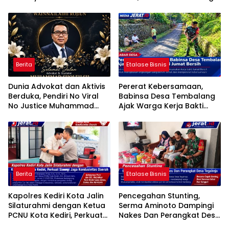
Rukun Makmur 1 Bersihkan
Perlombaan
Parit Irigasi
Berita
Etalase Bisnis
Dunia Advokat dan Aktivis
Pererat Kebersamaan,
Berduka, Pendiri No Viral
Babinsa Desa Tembalang
No Justice Muhammad
Ajak Warga Kerja Bakti
Sholeh Tutup Usia
Jumat Bersih
Berita
Etalase Bisnis
Kapolres Kediri Kota Jalin
Pencegahan Stunting,
Silaturahmi dengan Ketua
Serma Aminoto Dampingi
PCNU Kota Kediri, Perkuat
Nakes Dan Perangkat Desa
Sinergi Jaga Kondusivitas
Tegalrejo