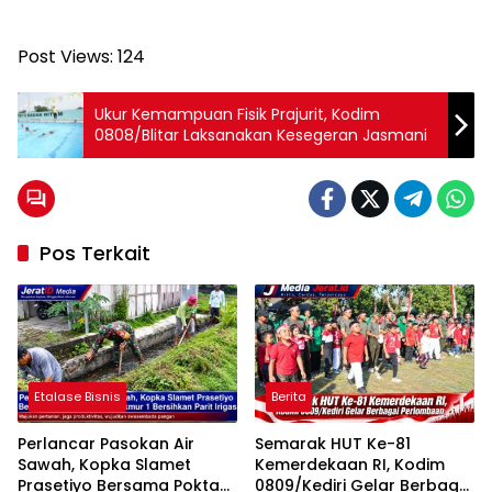
Post Views:
124
Ukur Kemampuan Fisik Prajurit, Kodim
0808/Blitar Laksanakan Kesegeran Jasmani
Pos Terkait
Etalase Bisnis
Berita
Perlancar Pasokan Air
Semarak HUT Ke-81
Sawah, Kopka Slamet
Kemerdekaan RI, Kodim
Prasetiyo Bersama Poktan
0809/Kediri Gelar Berbagai