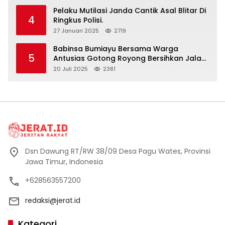
Pelaku Mutilasi Janda Cantik Asal Blitar Di
4
Ringkus Polisi.
27 Januari 2025
2719
Babinsa Bumiayu Bersama Warga
5
Antusias Gotong Royong Bersihkan Jalan
Dusun Banaran
20 Juli 2025
2381
Dsn Dawung RT/RW 38/09 Desa Pagu Wates, Provinsi
Jawa Timur, Indonesia
+628563557200
redaksi@jerat.id
Kategori