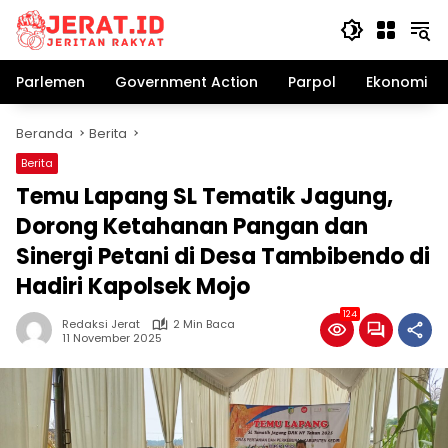
Langsung
ke
konten
Parlemen
Government Action
Parpol
Ekonomi Bi
Beranda
Berita
Berita
Temu Lapang SL Tematik Jagung,
Dorong Ketahanan Pangan dan
Sinergi Petani di Desa Tambibendo di
Hadiri Kapolsek Mojo
124
Redaksi Jerat
2 Min Baca
11 November 2025