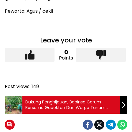
Pewarta: Agus / cekli
Leave your vote
0
Points
Post Views:
149
Dukung Penghijauan, Babinsa Garum
Bersama Gapoktan Dan Warga Tanam
Pohon Mahoni