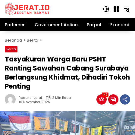
Langsung
ke
konten
Parlemen
Government Action
Parpol
Ekonomi Bi
Beranda
Berita
Berita
Tasyakuran Warga Baru PSHT
Ranting Sawahan Cabang Surabaya
Berlangsung Khidmat, Dihadiri Tokoh
Penting
149
Redaksi Jerat
2 Min Baca
16 November 2025