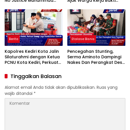
No Justice Muhammad
Ajak Warga Kerja Bakti
Sholeh Tutup Usia
Jumat Bersih
Berita
Etalase Bisnis
Kapolres Kediri Kota Jalin
Pencegahan Stunting,
Silaturahmi dengan Ketua
Serma Aminoto Dampingi
PCNU Kota Kediri, Perkuat
Nakes Dan Perangkat Desa
Sinergi Jaga Kondusivitas
Tegalrejo
Daerah
Tinggalkan Balasan
Alamat email Anda tidak akan dipublikasikan.
Ruas yang
wajib ditandai
*