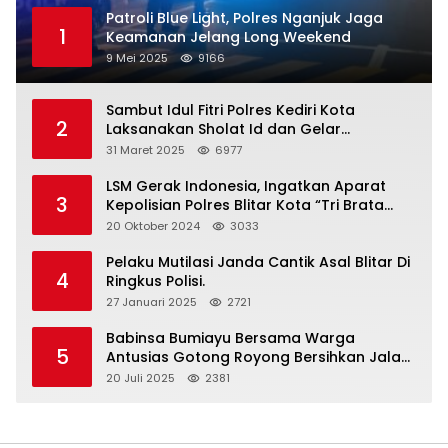
Patroli Blue Light, Polres Nganjuk Jaga
1
Keamanan Jelang Long Weekend
9 Mei 2025
9166
Sambut Idul Fitri Polres Kediri Kota
2
Laksanakan Sholat Id dan Gelar
Halalbihalal
31 Maret 2025
6977
LSM Gerak Indonesia, Ingatkan Aparat
3
Kepolisian Polres Blitar Kota “Tri Brata
Polri” Harus Diamalkan
20 Oktober 2024
3033
Pelaku Mutilasi Janda Cantik Asal Blitar Di
4
Ringkus Polisi.
27 Januari 2025
2721
Babinsa Bumiayu Bersama Warga
5
Antusias Gotong Royong Bersihkan Jalan
Dusun Banaran
20 Juli 2025
2381