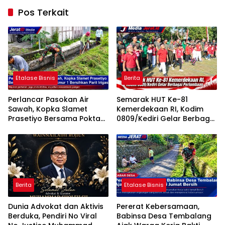
Pos Terkait
Etalase Bisnis
Berita
Perlancar Pasokan Air
Semarak HUT Ke-81
Sawah, Kopka Slamet
Kemerdekaan RI, Kodim
Prasetiyo Bersama Poktan
0809/Kediri Gelar Berbagai
Rukun Makmur 1 Bersihkan
Perlombaan
Parit Irigasi
Berita
Etalase Bisnis
Dunia Advokat dan Aktivis
Pererat Kebersamaan,
Berduka, Pendiri No Viral
Babinsa Desa Tembalang