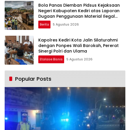
Bola Panas Diemban Pidsus Kejaksaan
Negeri Kabupaten Kediri atas Laporan
Dugaan Penggunaan Material Ilegal
Proyek Tol Kediri Oleh PT. HASTARI JAYA
Berita
5 Agustus 2026
SENTOSA
Kapolres Kediri Kota Jalin Silaturahmi
dengan Ponpes Wali Barokah, Pererat
Sinergi Polri dan Ulama
Etalase Bisnis
5 Agustus 2026
Popular Posts