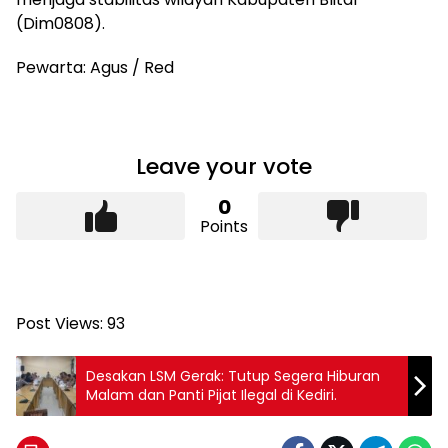
(Dim0808).
Pewarta: Agus / Red
Leave your vote
0
Points
Post Views:
93
Desakan LSM Gerak: Tutup Segera Hiburan
Malam dan Panti Pijat Ilegal di Kediri.