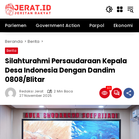
Langsung
ke
konten
Parlemen
Government Action
Parpol
Ekonomi Bi
Beranda
Berita
Berita
Silahturahmi Persaudaraan Kepala
Desa Indonesia Dengan Dandim
0808/Blitar
93
Redaksi Jerat
2 Min Baca
27 November 2025