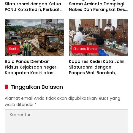
Silaturahmi dengan Ketua
Serma Aminoto Dampingi
PCNU Kota Kediri, Perkuat
Nakes Dan Perangkat Desa
Sinergi Jaga Kondusivitas
Tegalrejo
Daerah
Berita
Etalase Bisnis
Bola Panas Diemban
Kapolres Kediri Kota Jalin
Pidsus Kejaksaan Negeri
Silaturahmi dengan
Kabupaten Kediri atas
Ponpes Wali Barokah,
Laporan Dugaan
Pererat Sinergi Polri dan
Penggunaan Material
Ulama
Tinggalkan Balasan
Ilegal Proyek Tol Kediri
Oleh PT. HASTARI JAYA
Alamat email Anda tidak akan dipublikasikan.
Ruas yang
SENTOSA
wajib ditandai
*