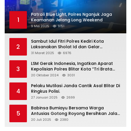
Patroli Blue Light, Polres Nganjuk Jaga
1
Keamanan Jelang Long Weekend
9 Mei 2025
9151
Sambut Idul Fitri Polres Kediri Kota
2
Laksanakan Sholat Id dan Gelar
Halalbihalal
31 Maret 2025
6976
LSM Gerak Indonesia, Ingatkan Aparat
3
Kepolisian Polres Blitar Kota “Tri Brata
Polri” Harus Diamalkan
20 Oktober 2024
3031
Pelaku Mutilasi Janda Cantik Asal Blitar Di
4
Ringkus Polisi.
27 Januari 2025
2699
Babinsa Bumiayu Bersama Warga
5
Antusias Gotong Royong Bersihkan Jalan
Dusun Banaran
20 Juli 2025
2380