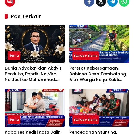
Pos Terkait
Berita
Etalase Bisnis
Dunia Advokat dan Aktivis
Pererat Kebersamaan,
Berduka, Pendiri No Viral
Babinsa Desa Tembalang
No Justice Muhammad
Ajak Warga Kerja Bakti
Sholeh Tutup Usia
Jumat Bersih
Berita
Etalase Bisnis
Kapolres Kediri Kota Jalin
Pencegahan Stunting,