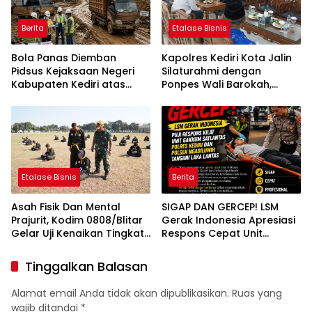
Berita
Etalase Bisnis
Bola Panas Diemban
Kapolres Kediri Kota Jalin
Pidsus Kejaksaan Negeri
Silaturahmi dengan
Kabupaten Kediri atas
Ponpes Wali Barokah,
Laporan Dugaan
Pererat Sinergi Polri dan
Penggunaan Material
Ulama
Ilegal Proyek Tol Kediri
Oleh PT. HASTARI JAYA
SENTOSA
Etalase Bisnis
Berita
Asah Fisik Dan Mental
SIGAP DAN GERCEP! LSM
Prajurit, Kodim 0808/Blitar
Gerak Indonesia Apresiasi
Gelar Uji Kenaikan Tingkat
Respons Cepat Unit
Pencak Silat Militer
Gakkum Satlantas Polres
Kediri dan Polsek
Tinggalkan Balasan
Ngadiluwih dalam
Penanganan Kecelakaan
Alamat email Anda tidak akan dipublikasikan.
Ruas yang
Lalu Lintas
wajib ditandai
*