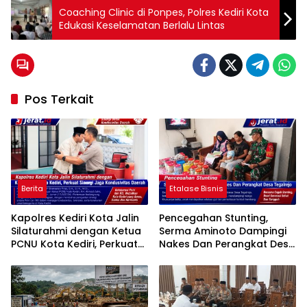
Coaching Clinic di Ponpes, Polres Kediri Kota
Edukasi Keselamatan Berlalu Lintas
Pos Terkait
Berita
Etalase Bisnis
Kapolres Kediri Kota Jalin
Pencegahan Stunting,
Silaturahmi dengan Ketua
Serma Aminoto Dampingi
PCNU Kota Kediri, Perkuat
Nakes Dan Perangkat Desa
Sinergi Jaga Kondusivitas
Tegalrejo
Daerah