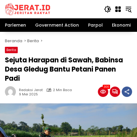
Langsung
ke
konten
Parlemen
Government Action
Parpol
Ekonomi Bi
Beranda
Berita
Berita
Sejuta Harapan di Sawah, Babinsa
Desa Gledug Bantu Petani Panen
Padi
300
Redaksi Jerat
2 Min Baca
9 Mei 2025