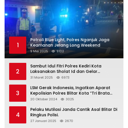
Patroli Blue Light, Polres Nganjuk Jaga
1
Keamanan Jelang Long Weekend
9 Mei 2025
9102
Sambut Idul Fitri Polres Kediri Kota
2
Laksanakan Sholat Id dan Gelar
Halalbihalal
31 Maret 2025
6973
LSM Gerak Indonesia, Ingatkan Aparat
3
Kepolisian Polres Blitar Kota “Tri Brata
Polri” Harus Diamalkan
20 Oktober 2024
3025
Pelaku Mutilasi Janda Cantik Asal Blitar Di
4
Ringkus Polisi.
27 Januari 2025
2670