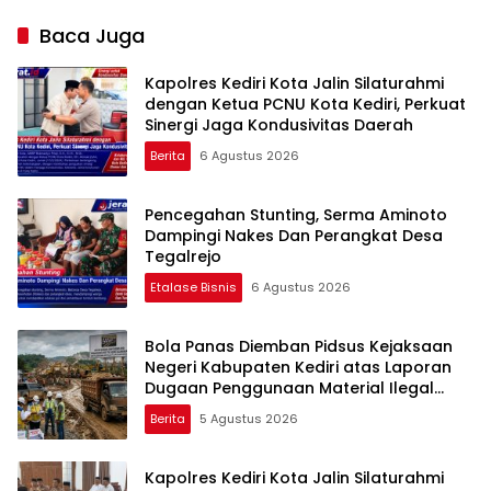
Baca Juga
Kapolres Kediri Kota Jalin Silaturahmi
dengan Ketua PCNU Kota Kediri, Perkuat
Sinergi Jaga Kondusivitas Daerah
Berita
6 Agustus 2026
Pencegahan Stunting, Serma Aminoto
Dampingi Nakes Dan Perangkat Desa
Tegalrejo
Etalase Bisnis
6 Agustus 2026
Bola Panas Diemban Pidsus Kejaksaan
Negeri Kabupaten Kediri atas Laporan
Dugaan Penggunaan Material Ilegal
Proyek Tol Kediri Oleh PT. HASTARI JAYA
Berita
5 Agustus 2026
SENTOSA
Kapolres Kediri Kota Jalin Silaturahmi