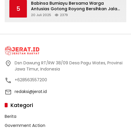
Babinsa Bumiayu Bersama Warga
5
Antusias Gotong Royong Bersihkan Jalan
Dusun Banaran
20 Juli 2025
2379
Dsn Dawung RT/RW 38/09 Desa Pagu Wates, Provinsi
Jawa Timur, Indonesia
+628563557200
redaksi@jerat.id
Kategori
Berita
Government Action