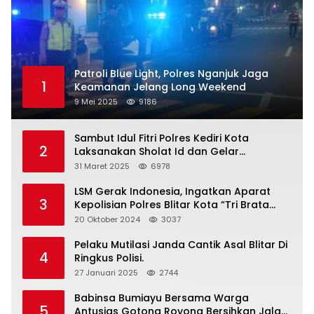
Patroli Blue Light, Polres Nganjuk Jaga
1
Keamanan Jelang Long Weekend
9 Mei 2025
9186
Sambut Idul Fitri Polres Kediri Kota
2
Laksanakan Sholat Id dan Gelar
Halalbihalal
31 Maret 2025
6978
LSM Gerak Indonesia, Ingatkan Aparat
3
Kepolisian Polres Blitar Kota “Tri Brata
Polri” Harus Diamalkan
20 Oktober 2024
3037
Pelaku Mutilasi Janda Cantik Asal Blitar Di
4
Ringkus Polisi.
27 Januari 2025
2744
Babinsa Bumiayu Bersama Warga
5
Antusias Gotong Royong Bersihkan Jalan