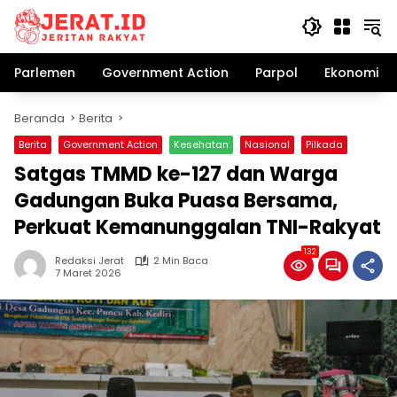
Langsung
ke
konten
Parlemen
Government Action
Parpol
Ekonomi Bi
Beranda
Berita
Berita
Government Action
Kesehatan
Nasional
Pilkada
Satgas TMMD ke-127 dan Warga
Gadungan Buka Puasa Bersama,
Perkuat Kemanunggalan TNI-Rakyat
132
Redaksi Jerat
2 Min Baca
7 Maret 2026