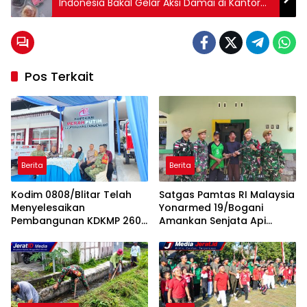
Indonesia Bakal Gelar Aksi Damai di Kantor
Camat Ngadiluwih dan Pemkab Kediri
Pos Terkait
Berita
Berita
Kodim 0808/Blitar Telah
Satgas Pamtas RI Malaysia
Menyelesaikan
Yonarmed 19/Bogani
Pembangunan KDKMP 260
Amankan Senjata Api
Titik Sesuai milestone,
Rakitan dari Warga di
Menjadi Tercepat Seluruh
Perbatasan
Indonesia