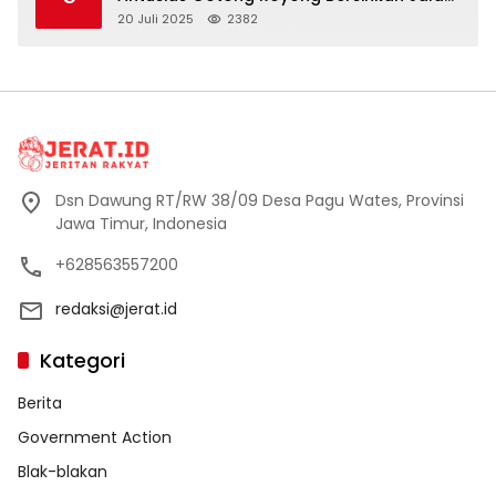
Dusun Banaran
20 Juli 2025
2382
Dsn Dawung RT/RW 38/09 Desa Pagu Wates, Provinsi
Jawa Timur, Indonesia
+628563557200
redaksi@jerat.id
Kategori
Berita
Government Action
Blak-blakan