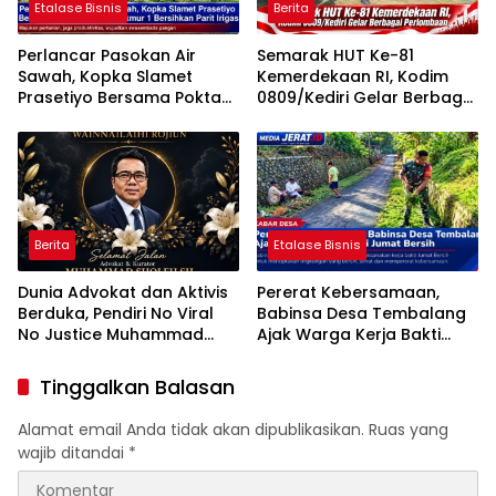
Etalase Bisnis
Berita
Perlancar Pasokan Air
Semarak HUT Ke-81
Sawah, Kopka Slamet
Kemerdekaan RI, Kodim
Prasetiyo Bersama Poktan
0809/Kediri Gelar Berbagai
Rukun Makmur 1 Bersihkan
Perlombaan
Parit Irigasi
Berita
Etalase Bisnis
Dunia Advokat dan Aktivis
Pererat Kebersamaan,
Berduka, Pendiri No Viral
Babinsa Desa Tembalang
No Justice Muhammad
Ajak Warga Kerja Bakti
Sholeh Tutup Usia
Jumat Bersih
Tinggalkan Balasan
Alamat email Anda tidak akan dipublikasikan.
Ruas yang
wajib ditandai
*