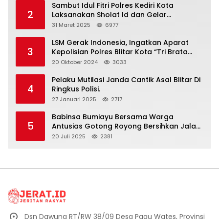
Sambut Idul Fitri Polres Kediri Kota
2
Laksanakan Sholat Id dan Gelar
Halalbihalal
31 Maret 2025
6977
LSM Gerak Indonesia, Ingatkan Aparat
3
Kepolisian Polres Blitar Kota “Tri Brata
Polri” Harus Diamalkan
20 Oktober 2024
3033
Pelaku Mutilasi Janda Cantik Asal Blitar Di
4
Ringkus Polisi.
27 Januari 2025
2717
Babinsa Bumiayu Bersama Warga
5
Antusias Gotong Royong Bersihkan Jalan
Dusun Banaran
20 Juli 2025
2381
Dsn Dawung RT/RW 38/09 Desa Pagu Wates, Provinsi