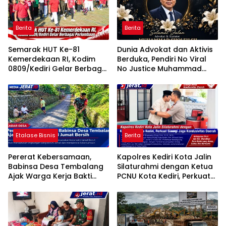
Berita
Berita
Semarak HUT Ke-81
Dunia Advokat dan Aktivis
Kemerdekaan RI, Kodim
Berduka, Pendiri No Viral
0809/Kediri Gelar Berbagai
No Justice Muhammad
Perlombaan
Sholeh Tutup Usia
Etalase Bisnis
Berita
Pererat Kebersamaan,
Kapolres Kediri Kota Jalin
Babinsa Desa Tembalang
Silaturahmi dengan Ketua
Ajak Warga Kerja Bakti
PCNU Kota Kediri, Perkuat
Jumat Bersih
Sinergi Jaga Kondusivitas
Daerah