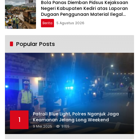
Bola Panas Diemban Pidsus Kejaksaan
Negeri Kabupaten Kediri atas Laporan
Dugaan Penggunaan Material Ilegal
Proyek Tol Kediri Oleh PT. HASTARI JAYA
Berita
5 Agustus 2026
SENTOSA
Popular Posts
Patroli Blue Light, Polres Nganjuk Jaga
1
Keamanan Jelang Long Weekend
9 Mei 2025
9165