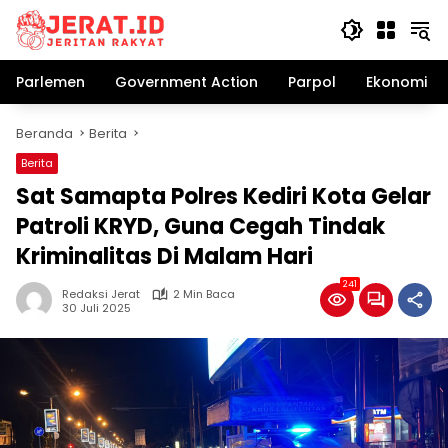
Langsung
ke
konten
Parlemen
Government Action
Parpol
Ekonomi Bi
Beranda
Berita
Berita
Sat Samapta Polres Kediri Kota Gelar
Patroli KRYD, Guna Cegah Tindak
Kriminalitas Di Malam Hari
241
Redaksi Jerat
2 Min Baca
30 Juli 2025