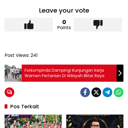
Leave your vote
0
Points
Post Views:
241
Forkompinda Dampingi Kunjungan Kerja
Wamen Pertanian Di Wilayah Blitar Raya
Pos Terkait