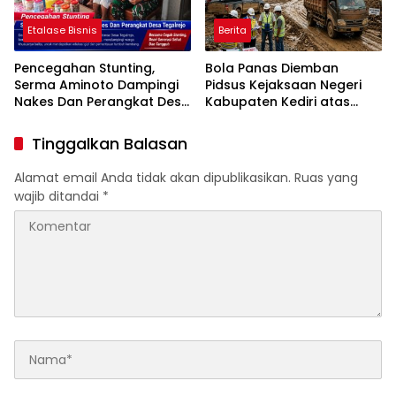
Etalase Bisnis
Berita
Pencegahan Stunting,
Bola Panas Diemban
Serma Aminoto Dampingi
Pidsus Kejaksaan Negeri
Nakes Dan Perangkat Desa
Kabupaten Kediri atas
Tegalrejo
Laporan Dugaan
Penggunaan Material
Tinggalkan Balasan
Ilegal Proyek Tol Kediri
Oleh PT. HASTARI JAYA
Alamat email Anda tidak akan dipublikasikan.
Ruas yang
SENTOSA
wajib ditandai
*