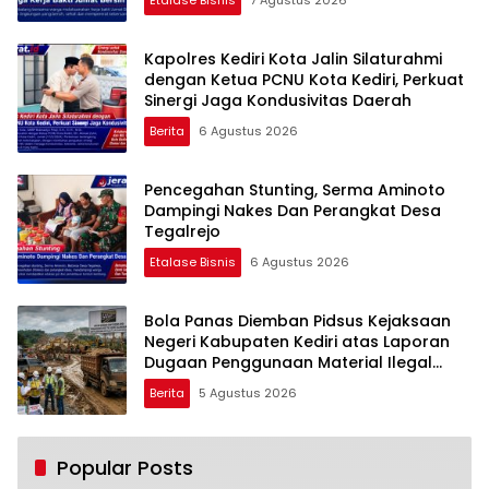
Etalase Bisnis
7 Agustus 2026
Kapolres Kediri Kota Jalin Silaturahmi
dengan Ketua PCNU Kota Kediri, Perkuat
Sinergi Jaga Kondusivitas Daerah
Berita
6 Agustus 2026
Pencegahan Stunting, Serma Aminoto
Dampingi Nakes Dan Perangkat Desa
Tegalrejo
Etalase Bisnis
6 Agustus 2026
Bola Panas Diemban Pidsus Kejaksaan
Negeri Kabupaten Kediri atas Laporan
Dugaan Penggunaan Material Ilegal
Proyek Tol Kediri Oleh PT. HASTARI JAYA
Berita
5 Agustus 2026
SENTOSA
Popular Posts