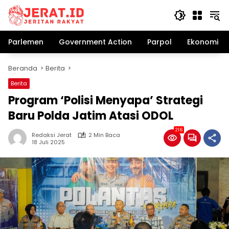
Langsung
ke
konten
Parlemen
Government Action
Parpol
Ekonomi Bi
Beranda
Berita
Berita
Program ‘Polisi Menyapa’ Strategi
Baru Polda Jatim Atasi ODOL
216
Redaksi Jerat
2 Min Baca
18 Juli 2025