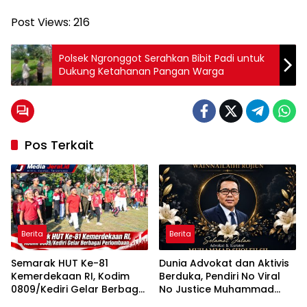
Post Views:
216
Polsek Ngronggot Serahkan Bibit Padi untuk
Dukung Ketahanan Pangan Warga
Pos Terkait
Berita
Berita
Semarak HUT Ke-81
Dunia Advokat dan Aktivis
Kemerdekaan RI, Kodim
Berduka, Pendiri No Viral
0809/Kediri Gelar Berbagai
No Justice Muhammad
Perlombaan
Sholeh Tutup Usia