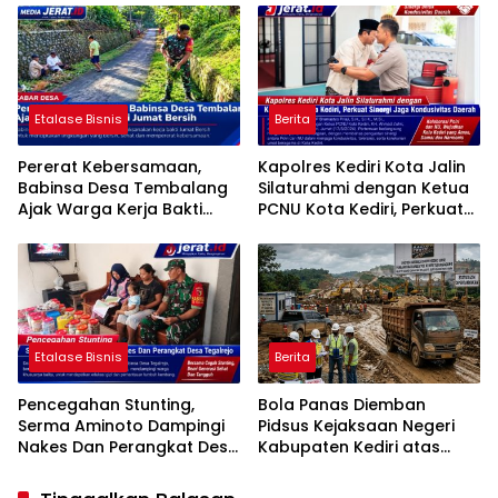
Etalase Bisnis
Berita
Pererat Kebersamaan,
Kapolres Kediri Kota Jalin
Babinsa Desa Tembalang
Silaturahmi dengan Ketua
Ajak Warga Kerja Bakti
PCNU Kota Kediri, Perkuat
Jumat Bersih
Sinergi Jaga Kondusivitas
Daerah
Etalase Bisnis
Berita
Pencegahan Stunting,
Bola Panas Diemban
Serma Aminoto Dampingi
Pidsus Kejaksaan Negeri
Nakes Dan Perangkat Desa
Kabupaten Kediri atas
Tegalrejo
Laporan Dugaan
Penggunaan Material