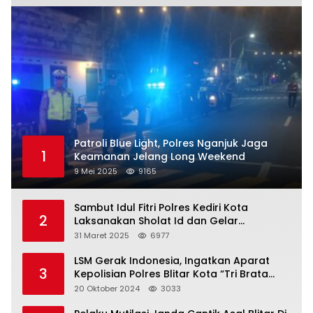
Patroli Blue Light, Polres Nganjuk Jaga
1
Keamanan Jelang Long Weekend
9 Mei 2025
9165
Sambut Idul Fitri Polres Kediri Kota
2
Laksanakan Sholat Id dan Gelar
Halalbihalal
31 Maret 2025
6977
LSM Gerak Indonesia, Ingatkan Aparat
3
Kepolisian Polres Blitar Kota “Tri Brata
Polri” Harus Diamalkan
20 Oktober 2024
3033