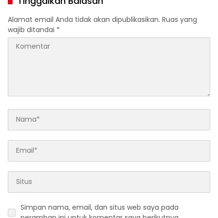
Tinggalkan Balasan
Ilegal Proyek Tol Kediri
Oleh PT. HASTARI JAYA
Alamat email Anda tidak akan dipublikasikan.
Ruas yang
SENTOSA
wajib ditandai
*
Simpan nama, email, dan situs web saya pada
peramban ini untuk komentar saya berikutnya.