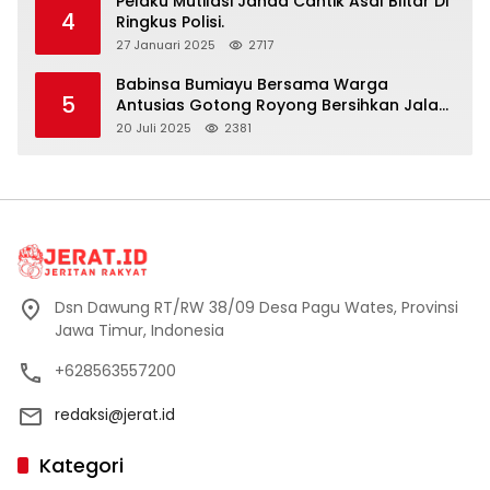
Pelaku Mutilasi Janda Cantik Asal Blitar Di
4
Ringkus Polisi.
27 Januari 2025
2717
Babinsa Bumiayu Bersama Warga
5
Antusias Gotong Royong Bersihkan Jalan
Dusun Banaran
20 Juli 2025
2381
Dsn Dawung RT/RW 38/09 Desa Pagu Wates, Provinsi
Jawa Timur, Indonesia
+628563557200
redaksi@jerat.id
Kategori