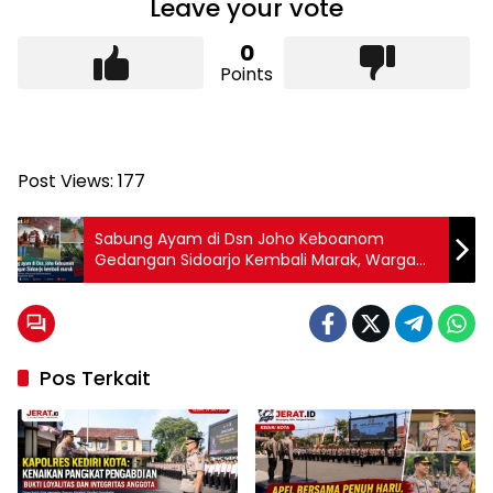
Leave your vote
0
Points
Post Views:
177
Sabung Ayam di Dsn Joho Keboanom
Gedangan Sidoarjo Kembali Marak, Warga
Resah
Pos Terkait