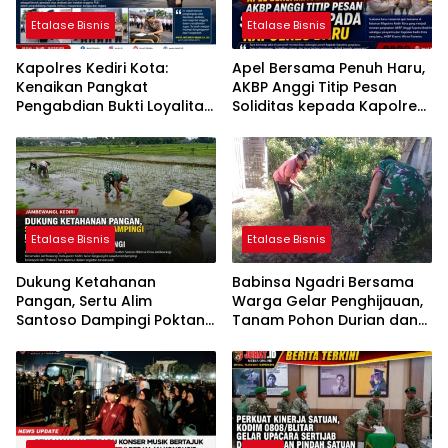
Etalase Bisnis
Etalase Bisnis
Kapolres Kediri Kota:
Apel Bersama Penuh Haru,
Kenaikan Pangkat
AKBP Anggi Titip Pesan
Pengabdian Bukti Loyalitas
Soliditas kepada Kapolres
dan Integritas Anggota
Baru
Etalase Bisnis
Etalase Bisnis
Dukung Ketahanan
Babinsa Ngadri Bersama
Pangan, Sertu Alim
Warga Gelar Penghijauan,
Santoso Dampingi Poktan
Tanam Pohon Durian dan
Tani Makmur Tanam Padi
Nangka
di Jambewangi