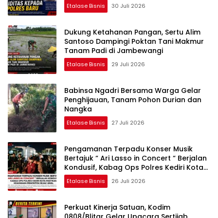
Etalase Bisnis
30 Juli 2026
Dukung Ketahanan Pangan, Sertu Alim
Santoso Dampingi Poktan Tani Makmur
Tanam Padi di Jambewangi
Etalase Bisnis
29 Juli 2026
Babinsa Ngadri Bersama Warga Gelar
Penghijauan, Tanam Pohon Durian dan
Nangka
Etalase Bisnis
27 Juli 2026
Pengamanan Terpadu Konser Musik
Bertajuk “ Ari Lasso in Concert “ Berjalan
Kondusif, Kabag Ops Polres Kediri Kota
Pastikan Keamanan Penonton Sejak
Etalase Bisnis
26 Juli 2026
Awal
Perkuat Kinerja Satuan, Kodim
0808/Blitar Gelar Upacara Sertijab