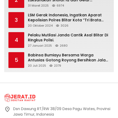
2
Laksanakan Sholat Id dan Gelar
Halalbihalal
31 Maret 2025
6974
LSM Gerak Indonesia, Ingatkan Aparat
3
Kepolisian Polres Blitar Kota “Tri Brata
Polri” Harus Diamalkan
20 Oktober 2024
3026
Pelaku Mutilasi Janda Cantik Asal Blitar Di
4
Ringkus Polisi.
27 Januari 2025
2680
Babinsa Bumiayu Bersama Warga
5
Antusias Gotong Royong Bersihkan Jalan
Dusun Banaran
20 Juli 2025
2379
Dsn Dawung RT/RW 38/09 Desa Pagu Wates, Provinsi
Jawa Timur, Indonesia