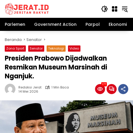
Langsung
ke
konten
Parlemen
Government Action
Parpol
Ekonomi Bi
Beranda
Senator
Zona Sport
Senator
Teknologi
Video
Presiden Prabowo Dijadwalkan
Resmikan Museum Marsinah di
Nganjuk.
177
Redaksi Jerat
1 Min Baca
14 Mei 2026