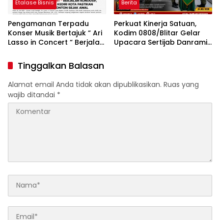
Etalase Bisnis
Berita
Pengamanan Terpadu
Perkuat Kinerja Satuan,
Konser Musik Bertajuk “ Ari
Kodim 0808/Blitar Gelar
Lasso in Concert “ Berjalan
Upacara Sertijab Danramil
Kondusif, Kabag Ops
Dan Pindah Satuan
Polres Kediri Kota Pastikan
Tinggalkan Balasan
Keamanan Penonton Sejak
Awal
Alamat email Anda tidak akan dipublikasikan.
Ruas yang
wajib ditandai
*