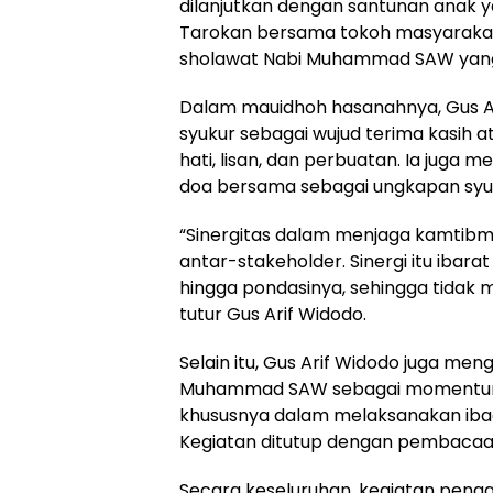
dilanjutkan dengan santunan anak y
Tarokan bersama tokoh masyarakat
sholawat Nabi Muhammad SAW yang d
Dalam mauidhoh hasanahnya, Gus A
syukur sebagai wujud terima kasih a
hati, lisan, dan perbuatan. Ia jug
doa bersama sebagai ungkapan syu
“Sinergitas dalam menjaga kamtibma
antar-stakeholder. Sinergi itu ibar
hingga pondasinya, sehingga tidak 
tutur Gus Arif Widodo.
Selain itu, Gus Arif Widodo juga men
Muhammad SAW sebagai momentum
khususnya dalam melaksanakan ibad
Kegiatan ditutup dengan pembacaan 
Secara keseluruhan, kegiatan peng