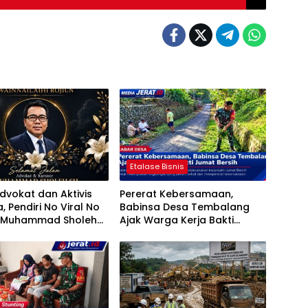
Etalase Bisnis
dvokat dan Aktivis
Pererat Kebersamaan,
, Pendiri No Viral No
Babinsa Desa Tembalang
e Muhammad Sholeh
Ajak Warga Kerja Bakti
sia
Jumat Bersih