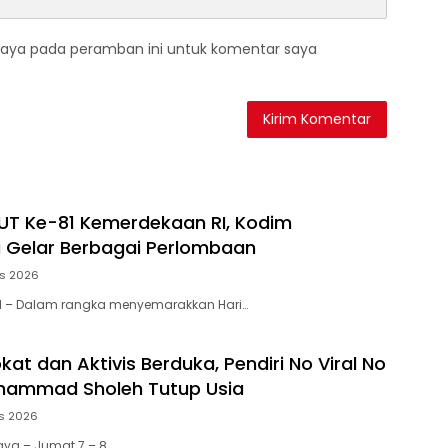
saya pada peramban ini untuk komentar saya
T Ke-81 Kemerdekaan RI, Kodim
i Gelar Berbagai Perlombaan
us 2026
IRI – Dalam rangka menyemarakkan Hari…
at dan Aktivis Berduka, Pendiri No Viral No
uhammad Sholeh Tutup Usia
s 2026
aya – Jumat 7 – 8…