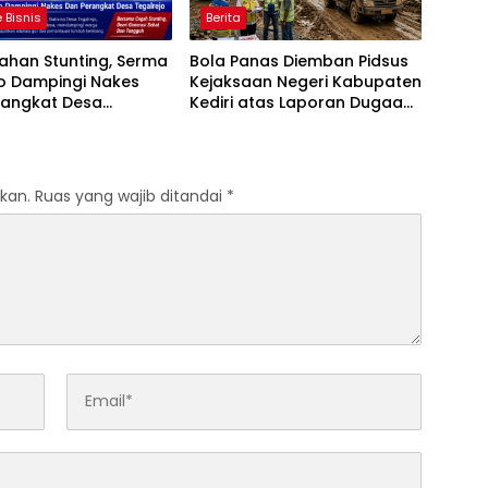
 Bisnis
Berita
ahan Stunting, Serma
Bola Panas Diemban Pidsus
o Dampingi Nakes
Kejaksaan Negeri Kabupaten
rangkat Desa
Kediri atas Laporan Dugaan
jo
Penggunaan Material Ilegal
Proyek Tol Kediri Oleh PT.
HASTARI JAYA SENTOSA
kan.
Ruas yang wajib ditandai
*