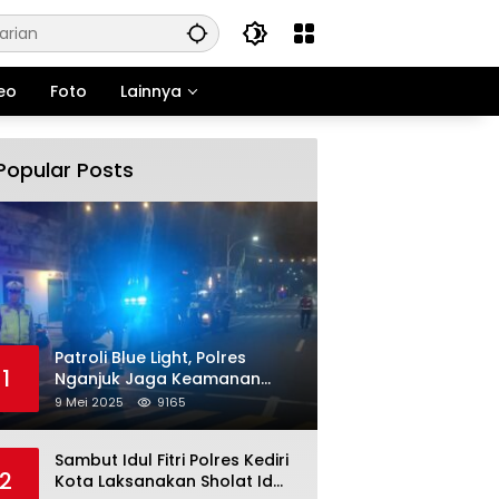
eo
Foto
Lainnya
Popular Posts
Patroli Blue Light, Polres
1
Nganjuk Jaga Keamanan
Jelang Long Weekend
9 Mei 2025
9165
Sambut Idul Fitri Polres Kediri
2
Kota Laksanakan Sholat Id