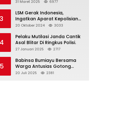
dan Gelar Halalbihalal
31 Maret 2025
6977
LSM Gerak Indonesia,
3
Ingatkan Aparat Kepolisian
Polres Blitar Kota “Tri Brata
20 Oktober 2024
3033
Polri” Harus Diamalkan
Pelaku Mutilasi Janda Cantik
4
Asal Blitar Di Ringkus Polisi.
27 Januari 2025
2717
Babinsa Bumiayu Bersama
5
Warga Antusias Gotong
Royong Bersihkan Jalan
20 Juli 2025
2381
Dusun Banaran