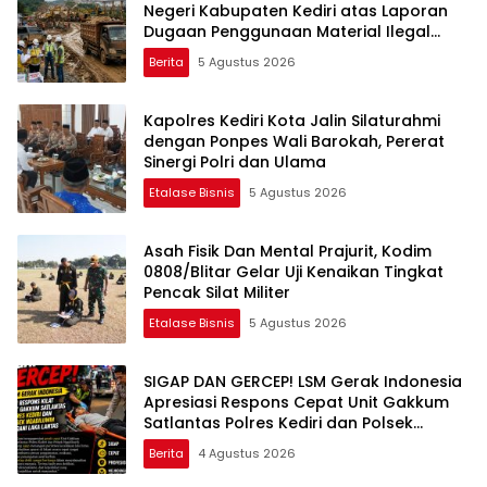
Negeri Kabupaten Kediri atas Laporan
Dugaan Penggunaan Material Ilegal
Proyek Tol Kediri Oleh PT. HASTARI JAYA
Berita
5 Agustus 2026
SENTOSA
Kapolres Kediri Kota Jalin Silaturahmi
dengan Ponpes Wali Barokah, Pererat
Sinergi Polri dan Ulama
Etalase Bisnis
5 Agustus 2026
Asah Fisik Dan Mental Prajurit, Kodim
0808/Blitar Gelar Uji Kenaikan Tingkat
Pencak Silat Militer
Etalase Bisnis
5 Agustus 2026
SIGAP DAN GERCEP! LSM Gerak Indonesia
Apresiasi Respons Cepat Unit Gakkum
Satlantas Polres Kediri dan Polsek
Ngadiluwih dalam Penanganan
Berita
4 Agustus 2026
Kecelakaan Lalu Lintas