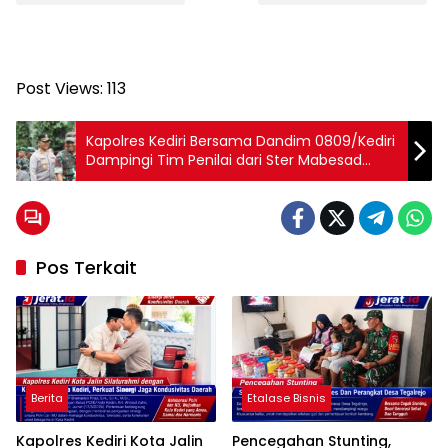
Post Views:
113
Kapolres Kediri Bersama Dandim 0809/Kediri
Dampingi Tim Penilai dari Ster Mabesad
Tinjau Kampung Pancasila di Desa Canggu
Pos Terkait
Berita
Etalase Bisnis
Kapolres Kediri Kota Jalin
Pencegahan Stunting,