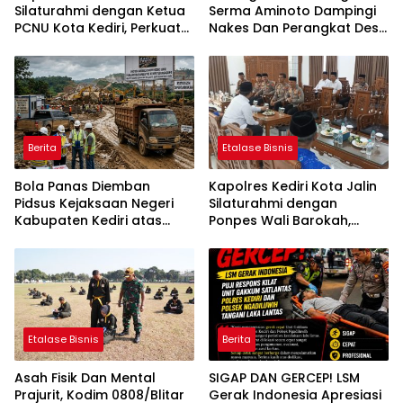
Silaturahmi dengan Ketua
Serma Aminoto Dampingi
PCNU Kota Kediri, Perkuat
Nakes Dan Perangkat Desa
Sinergi Jaga Kondusivitas
Tegalrejo
Daerah
Berita
Etalase Bisnis
Bola Panas Diemban
Kapolres Kediri Kota Jalin
Pidsus Kejaksaan Negeri
Silaturahmi dengan
Kabupaten Kediri atas
Ponpes Wali Barokah,
Laporan Dugaan
Pererat Sinergi Polri dan
Penggunaan Material
Ulama
Ilegal Proyek Tol Kediri
Oleh PT. HASTARI JAYA
SENTOSA
Etalase Bisnis
Berita
Asah Fisik Dan Mental
SIGAP DAN GERCEP! LSM
Prajurit, Kodim 0808/Blitar
Gerak Indonesia Apresiasi