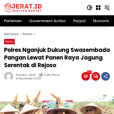
Langsung
ke
konten
Parlemen
Government Action
Parpol
Ekonomi Bi
Beranda
Berita
Berita
Polres Nganjuk Dukung Swasembada
Pangan Lewat Panen Raya Jagung
Serentak di Rejoso
113
Redaksi Jerat
2 Min Baca
6 November 2025