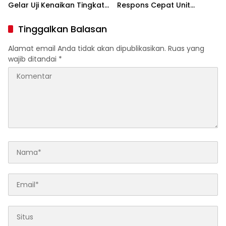
Gelar Uji Kenaikan Tingkat
Respons Cepat Unit
Pencak Silat Militer
Gakkum Satlantas Polres
Kediri dan Polsek
Tinggalkan Balasan
Ngadiluwih dalam
Penanganan Kecelakaan
Alamat email Anda tidak akan dipublikasikan.
Ruas yang
Lalu Lintas
wajib ditandai
*