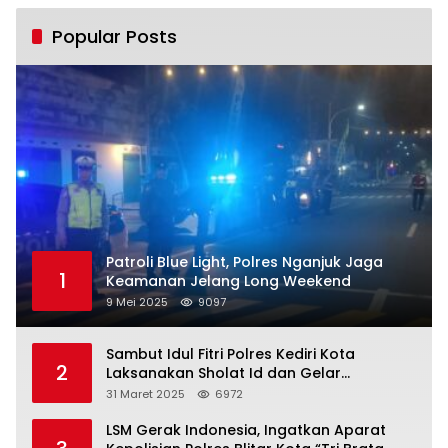
Popular Posts
Patroli Blue Light, Polres Nganjuk Jaga
1
Keamanan Jelang Long Weekend
9 Mei 2025
9097
Sambut Idul Fitri Polres Kediri Kota
2
Laksanakan Sholat Id dan Gelar
Halalbihalal
31 Maret 2025
6972
LSM Gerak Indonesia, Ingatkan Aparat