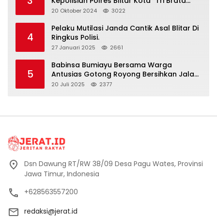
3
Kepolisian Polres Blitar Kota “Tri Brata
Polri” Harus Diamalkan
20 Oktober 2024
3022
Pelaku Mutilasi Janda Cantik Asal Blitar Di
4
Ringkus Polisi.
27 Januari 2025
2661
Babinsa Bumiayu Bersama Warga
5
Antusias Gotong Royong Bersihkan Jalan
Dusun Banaran
20 Juli 2025
2377
Dsn Dawung RT/RW 38/09 Desa Pagu Wates, Provinsi
Jawa Timur, Indonesia
+628563557200
redaksi@jerat.id