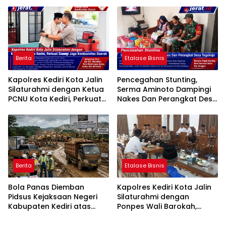
Sholeh Tutup Usia
Jumat Bersih
Berita
Etalase Bisnis
Kapolres Kediri Kota Jalin
Pencegahan Stunting,
Silaturahmi dengan Ketua
Serma Aminoto Dampingi
PCNU Kota Kediri, Perkuat
Nakes Dan Perangkat Desa
Sinergi Jaga Kondusivitas
Tegalrejo
Daerah
Berita
Etalase Bisnis
Bola Panas Diemban
Kapolres Kediri Kota Jalin
Pidsus Kejaksaan Negeri
Silaturahmi dengan
Kabupaten Kediri atas
Ponpes Wali Barokah,
Laporan Dugaan
Pererat Sinergi Polri dan
Penggunaan Material
Ulama