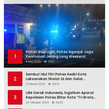
Patroli Blue Light, Polres Nganjuk Jaga
1
Keamanan Jelang Long Weekend
9 Mei 2025
9107
Sambut Idul Fitri Polres Kediri Kota
2
Laksanakan Sholat Id dan Gelar
Halalbihalal
31 Maret 2025
6974
LSM Gerak Indonesia, Ingatkan Aparat
3
Kepolisian Polres Blitar Kota “Tri Brata
Polri” Harus Diamalkan
20 Oktober 2024
3025