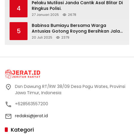
Pelaku Mutilasi Janda Cantik Asal Blitar Di
4
Ringkus Polisi.
27 Januari 2025
2678
Babinsa Bumiayu Bersama Warga
5
Antusias Gotong Royong Bersihkan Jalan
Dusun Banaran
20 Juli 2025
2379
Dsn Dawung RT/RW 38/09 Desa Pagu Wates, Provinsi
Jawa Timur, Indonesia
+628563557200
redaksi@jerat.id
Kategori