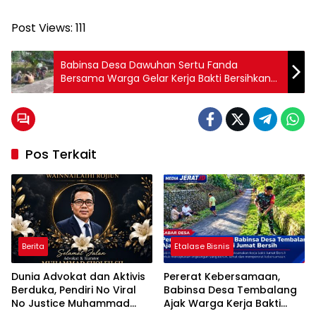
Post Views:
111
Babinsa Desa Dawuhan Sertu Fanda
Bersama Warga Gelar Kerja Bakti Bersihkan
Lingkungan
Pos Terkait
Berita
Etalase Bisnis
Dunia Advokat dan Aktivis
Pererat Kebersamaan,
Berduka, Pendiri No Viral
Babinsa Desa Tembalang
No Justice Muhammad
Ajak Warga Kerja Bakti