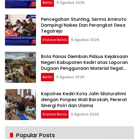
Berita
6 Agustus 2026
Pencegahan Stunting, Serma Aminoto
Dampingi Nakes Dan Perangkat Desa
Tegalrejo
Etalase Bisnis
6 Agustus 2026
Bola Panas Diemban Pidsus Kejaksaan
Negeri Kabupaten Kediri atas Laporan
Dugaan Penggunaan Material Ilegal
Proyek Tol Kediri Oleh PT. HASTARI JAYA
Berita
5 Agustus 2026
SENTOSA
Kapolres Kediri Kota Jalin Silaturahmi
dengan Ponpes Wali Barokah, Pererat
Sinergi Polri dan Ulama
Etalase Bisnis
5 Agustus 2026
Popular Posts