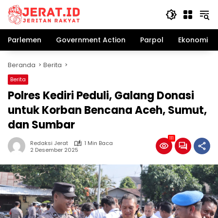
Langsung
ke
konten
Parlemen
Government Action
Parpol
Ekonomi Bi
Beranda
Berita
Berita
Polres Kediri Peduli, Galang Donasi
untuk Korban Bencana Aceh, Sumut,
dan Sumbar
111
Redaksi Jerat
1 Min Baca
2 Desember 2025