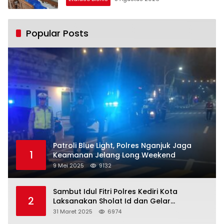
Popular Posts
Patroli Blue Light, Polres Nganjuk Jaga
1
Keamanan Jelang Long Weekend
9 Mei 2025
9132
Sambut Idul Fitri Polres Kediri Kota
2
Laksanakan Sholat Id dan Gelar
Halalbihalal
31 Maret 2025
6974