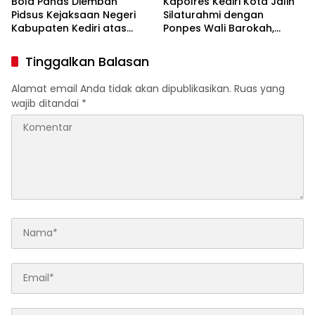
Bola Panas Diemban
Kapolres Kediri Kota Jalin
Pidsus Kejaksaan Negeri
Silaturahmi dengan
Kabupaten Kediri atas
Ponpes Wali Barokah,
Laporan Dugaan
Pererat Sinergi Polri dan
Penggunaan Material
Ulama
Tinggalkan Balasan
Ilegal Proyek Tol Kediri
Oleh PT. HASTARI JAYA
Alamat email Anda tidak akan dipublikasikan.
Ruas yang
SENTOSA
wajib ditandai
*