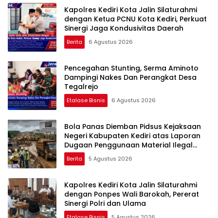
Kapolres Kediri Kota Jalin Silaturahmi
dengan Ketua PCNU Kota Kediri, Perkuat
Sinergi Jaga Kondusivitas Daerah
Berita
6 Agustus 2026
Pencegahan Stunting, Serma Aminoto
Dampingi Nakes Dan Perangkat Desa
Tegalrejo
Etalase Bisnis
6 Agustus 2026
Bola Panas Diemban Pidsus Kejaksaan
Negeri Kabupaten Kediri atas Laporan
Dugaan Penggunaan Material Ilegal
Proyek Tol Kediri Oleh PT. HASTARI JAYA
Berita
5 Agustus 2026
SENTOSA
Kapolres Kediri Kota Jalin Silaturahmi
dengan Ponpes Wali Barokah, Pererat
Sinergi Polri dan Ulama
Etalase Bisnis
5 Agustus 2026