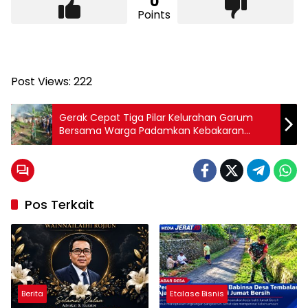
0
Points
Post Views:
222
Gerak Cepat Tiga Pilar Kelurahan Garum
Bersama Warga Padamkan Kebakaran
Rumah di Kebonsari
Pos Terkait
Berita
Etalase Bisnis