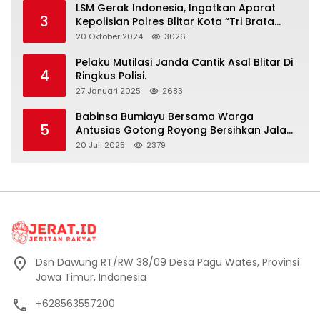
LSM Gerak Indonesia, Ingatkan Aparat
3
Kepolisian Polres Blitar Kota “Tri Brata
Polri” Harus Diamalkan
20 Oktober 2024
3026
Pelaku Mutilasi Janda Cantik Asal Blitar Di
4
Ringkus Polisi.
27 Januari 2025
2683
Babinsa Bumiayu Bersama Warga
5
Antusias Gotong Royong Bersihkan Jalan
Dusun Banaran
20 Juli 2025
2379
Dsn Dawung RT/RW 38/09 Desa Pagu Wates, Provinsi
Jawa Timur, Indonesia
+628563557200