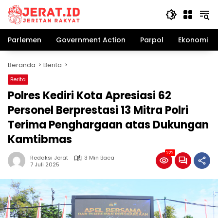
Langsung
ke
konten
Parlemen
Government Action
Parpol
Ekonomi Bi
Beranda
Berita
Berita
Polres Kediri Kota Apresiasi 62
Personel Berprestasi 13 Mitra Polri
Terima Penghargaan atas Dukungan
Kamtibmas
222
Redaksi Jerat
3 Min Baca
7 Juli 2025