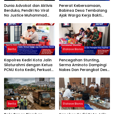
Dunia Advokat dan Aktivis
Pererat Kebersamaan,
Berduka, Pendiri No Viral
Babinsa Desa Tembalang
No Justice Muhammad
Ajak Warga Kerja Bakti
Sholeh Tutup Usia
Jumat Bersih
Berita
Etalase Bisnis
Kapolres Kediri Kota Jalin
Pencegahan Stunting,
Silaturahmi dengan Ketua
Serma Aminoto Dampingi
PCNU Kota Kediri, Perkuat
Nakes Dan Perangkat Desa
Sinergi Jaga Kondusivitas
Tegalrejo
Daerah
Berita
Etalase Bisnis