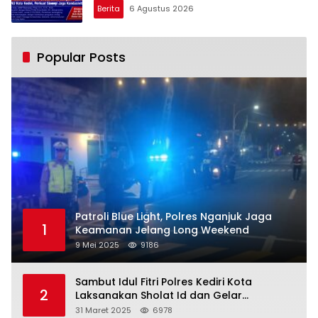
Berita
6 Agustus 2026
Popular Posts
Patroli Blue Light, Polres Nganjuk Jaga
1
Keamanan Jelang Long Weekend
9 Mei 2025
9186
Sambut Idul Fitri Polres Kediri Kota
2
Laksanakan Sholat Id dan Gelar
Halalbihalal
31 Maret 2025
6978