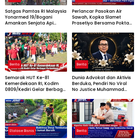
Satgas Pamtas RI Malaysia
Perlancar Pasokan Air
Yonarmed 19/Bogani
Sawah, Kopka Slamet
Amankan Senjata Api
Prasetiyo Bersama Poktan
Rakitan dari Warga di
Rukun Makmur 1 Bersihkan
Perbatasan
Parit Irigasi
Berita
Berita
Semarak HUT Ke-81
Dunia Advokat dan Aktivis
Kemerdekaan RI, Kodim
Berduka, Pendiri No Viral
0809/Kediri Gelar Berbagai
No Justice Muhammad
Perlombaan
Sholeh Tutup Usia
Etalase Bisnis
Berita