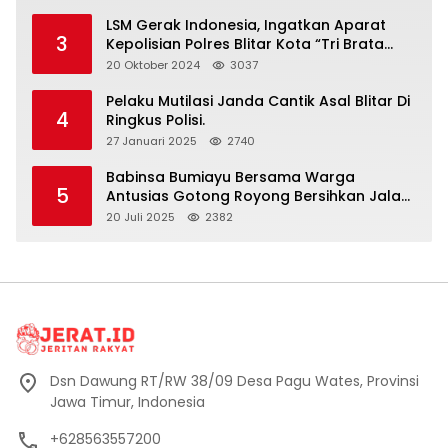
LSM Gerak Indonesia, Ingatkan Aparat
3
Kepolisian Polres Blitar Kota “Tri Brata
Polri” Harus Diamalkan
20 Oktober 2024
3037
Pelaku Mutilasi Janda Cantik Asal Blitar Di
4
Ringkus Polisi.
27 Januari 2025
2740
Babinsa Bumiayu Bersama Warga
5
Antusias Gotong Royong Bersihkan Jalan
Dusun Banaran
20 Juli 2025
2382
Dsn Dawung RT/RW 38/09 Desa Pagu Wates, Provinsi
Jawa Timur, Indonesia
+628563557200