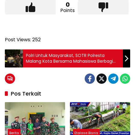
0
Points
Post Views:
252
Polri Untuk Masyarakat, SOTR Polresta
Malang Kota Bersama Mahasiswa Berbagi
dan Jaga Kamtibmas
Pos Terkait
Berita
Etalase Bisnis