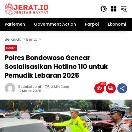
Langsung
ke
konten
Parlemen
Government Action
Parpol
Ekonomi Bi
Beranda
Berita
Berita
Polres Bondowoso Gencar
Sosialisasikan Hotline 110 untuk
Pemudik Lebaran 2025
252
Redaksi Jerat
2 Min Baca
17 Maret 2025