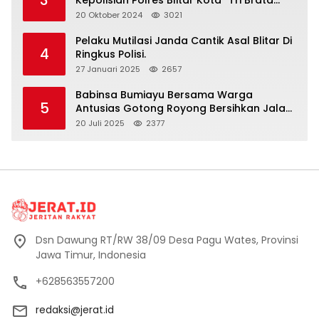
3
Kepolisian Polres Blitar Kota “Tri Brata
Polri” Harus Diamalkan
20 Oktober 2024
3021
Pelaku Mutilasi Janda Cantik Asal Blitar Di
4
Ringkus Polisi.
27 Januari 2025
2657
Babinsa Bumiayu Bersama Warga
5
Antusias Gotong Royong Bersihkan Jalan
Dusun Banaran
20 Juli 2025
2377
Dsn Dawung RT/RW 38/09 Desa Pagu Wates, Provinsi
Jawa Timur, Indonesia
+628563557200
redaksi@jerat.id