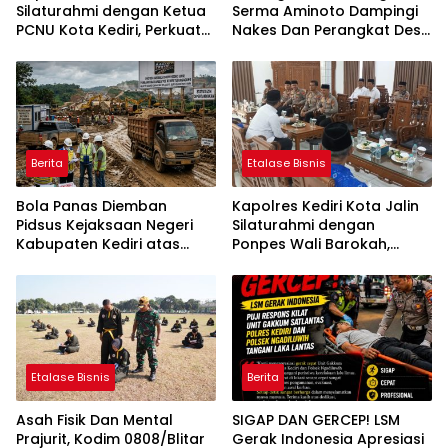
Silaturahmi dengan Ketua
Serma Aminoto Dampingi
PCNU Kota Kediri, Perkuat
Nakes Dan Perangkat Desa
Sinergi Jaga Kondusivitas
Tegalrejo
Daerah
Berita
Etalase Bisnis
Bola Panas Diemban
Kapolres Kediri Kota Jalin
Pidsus Kejaksaan Negeri
Silaturahmi dengan
Kabupaten Kediri atas
Ponpes Wali Barokah,
Laporan Dugaan
Pererat Sinergi Polri dan
Penggunaan Material
Ulama
Ilegal Proyek Tol Kediri
Oleh PT. HASTARI JAYA
SENTOSA
Etalase Bisnis
Berita
Asah Fisik Dan Mental
SIGAP DAN GERCEP! LSM
Prajurit, Kodim 0808/Blitar
Gerak Indonesia Apresiasi