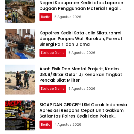
Negeri Kabupaten Kediri atas Laporan
Dugaan Penggunaan Material Ilegal
Proyek Tol Kediri Oleh PT. HASTARI JAYA
Berita
5 Agustus 2026
SENTOSA
Kapolres Kediri Kota Jalin Silaturahmi
dengan Ponpes Wali Barokah, Pererat
Sinergi Polri dan Ulama
Etalase Bisnis
5 Agustus 2026
Asah Fisik Dan Mental Prajurit, Kodim
0808/Blitar Gelar Uji Kenaikan Tingkat
Pencak Silat Militer
Etalase Bisnis
5 Agustus 2026
SIGAP DAN GERCEP! LSM Gerak Indonesia
Apresiasi Respons Cepat Unit Gakkum
Satlantas Polres Kediri dan Polsek
Ngadiluwih dalam Penanganan
Berita
4 Agustus 2026
Kecelakaan Lalu Lintas