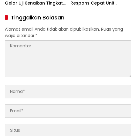
Gelar Uji Kenaikan Tingkat
Respons Cepat Unit
Pencak Silat Militer
Gakkum Satlantas Polres
Kediri dan Polsek
Tinggalkan Balasan
Ngadiluwih dalam
Penanganan Kecelakaan
Alamat email Anda tidak akan dipublikasikan.
Ruas yang
Lalu Lintas
wajib ditandai
*