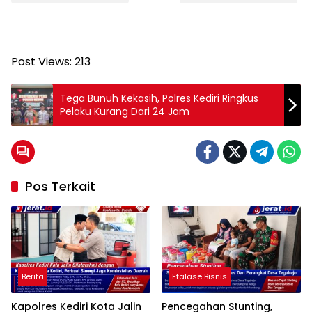
Post Views:
213
Tega Bunuh Kekasih, Polres Kediri Ringkus
Pelaku Kurang Dari 24 Jam
Pos Terkait
Berita
Etalase Bisnis
Kapolres Kediri Kota Jalin
Pencegahan Stunting,