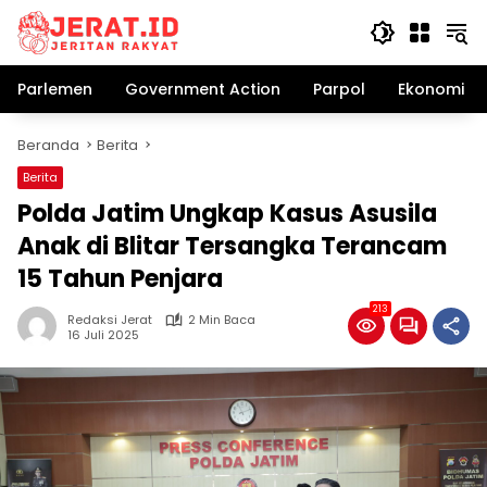
Langsung
ke
konten
Parlemen
Government Action
Parpol
Ekonomi Bi
Beranda
Berita
Berita
Polda Jatim Ungkap Kasus Asusila
Anak di Blitar Tersangka Terancam
15 Tahun Penjara
213
Redaksi Jerat
2 Min Baca
16 Juli 2025