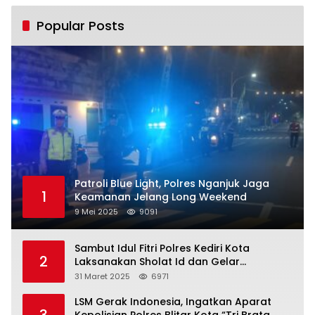
Popular Posts
Patroli Blue Light, Polres Nganjuk Jaga
1
Keamanan Jelang Long Weekend
9 Mei 2025
9091
Sambut Idul Fitri Polres Kediri Kota
2
Laksanakan Sholat Id dan Gelar
Halalbihalal
31 Maret 2025
6971
LSM Gerak Indonesia, Ingatkan Aparat